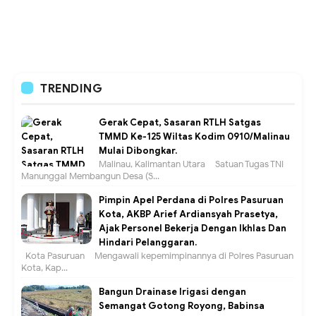
TRENDING
Gerak Cepat, Sasaran RTLH Satgas
TMMD Ke-125 Wiltas Kodim 0910/Malinau
Mulai Dibongkar.
Malinau, Kalimantan Utara – Satuan Tugas TNI
Manunggal Membangun Desa (S...
Pimpin Apel Perdana di Polres Pasuruan
Kota, AKBP Arief Ardiansyah Prasetya,
Ajak Personel Bekerja Dengan Ikhlas Dan
Hindari Pelanggaran.
Kota Pasuruan – Mengawali kepemimpinannya di Polres Pasuruan
Kota, Kap...
Bangun Drainase Irigasi dengan
Semangat Gotong Royong, Babinsa