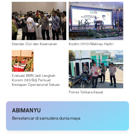
Kemerdekaan RI, Polsek Bonggo
Pasang Umbul-Umbul dan
Bendera Merah Putih
Standar Gizi dan Keamanan
Kodim 0910/Malinau Hadiri
Pangan Jadi Prioritas, Kabid
Pengukuhan Pengurus Dharma
Dokkes Polda Papua Hadiri
Wanita Persatuan Kabupaten
Workshop Program Makan
Malinau
Bergizi Gratis
Evaluasi BMN Jadi Langkah
Korem 083/Bdj Perkuat
Kesiapan Operasional Satuan
Polres Tolikara Kawal
Pelaksanaan Ibadah Minggu,
Pastikan Jemaat Beribadah
dengan Aman dan Khusyuk
ABIMANYU
Berselancar di samudera dunia maya