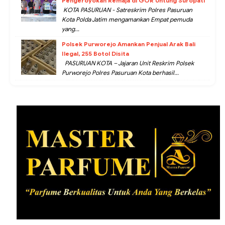
Pengeroyokan Remaja di GOR Untung Suropati
KOTA PASURUAN - Satreskrim Polres Pasuruan
Kota Polda Jatim mengamankan Empat pemuda
yang...
Polsek Purworejo Amankan Penjual Arak Bali
Ilegal, 255 Botol Disita
PASURUAN KOTA – Jajaran Unit Reskrim Polsek
Purworejo Polres Pasuruan Kota berhasil...