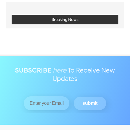
Breaking News
SUBSCRIBE
here
To Receive New
Updates