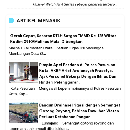
Huawei Watch Fit 4 Series sebagai generasi terbaru...
ARTIKEL MENARIK
Gerak Cepat, Sasaran RTLH Satgas TMMD Ke-125 Wiltas
Kodim 0910/Malinau Mulai Dibongkar.
Malinau, Kalimantan Utara – Satuan Tugas TNI Manunggal
Membangun Desa (S...
Pimpin Apel Perdana di Polres Pasuruan
Kota, AKBP Arief Ardiansyah Prasetya,
Ajak Personel Bekerja Dengan Ikhlas Dan
Hindari Pelanggaran.
Kota Pasuruan – Mengawali kepemimpinannya di Polres Pasuruan
Kota, Kap...
Bangun Drainase Irigasi dengan Semangat
Gotong Royong, Babinsa Dawuhan Wetan
Perkuat Ketahanan Pangan
Lumajang – Semangat gotong royong dan
kebersamaan kembali ditunjukkan...