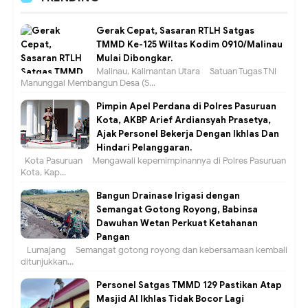
Gerak Cepat, Sasaran RTLH Satgas
TMMD Ke-125 Wiltas Kodim 0910/Malinau
Mulai Dibongkar.
Malinau, Kalimantan Utara – Satuan Tugas TNI
Manunggal Membangun Desa (S...
Pimpin Apel Perdana di Polres Pasuruan
Kota, AKBP Arief Ardiansyah Prasetya,
Ajak Personel Bekerja Dengan Ikhlas Dan
Hindari Pelanggaran.
Kota Pasuruan – Mengawali kepemimpinannya di Polres Pasuruan
Kota, Kap...
Bangun Drainase Irigasi dengan
Semangat Gotong Royong, Babinsa
Dawuhan Wetan Perkuat Ketahanan
Pangan
Lumajang – Semangat gotong royong dan kebersamaan kembali
ditunjukkan...
Personel Satgas TMMD 129 Pastikan Atap
Masjid Al Ikhlas Tidak Bocor Lagi