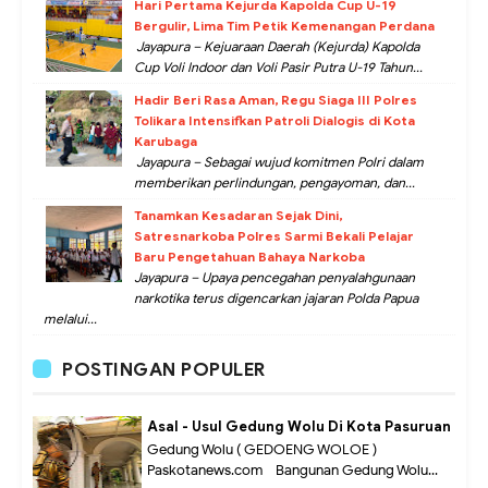
Hari Pertama Kejurda Kapolda Cup U-19
Bergulir, Lima Tim Petik Kemenangan Perdana
Jayapura – Kejuaraan Daerah (Kejurda) Kapolda
Cup Voli Indoor dan Voli Pasir Putra U-19 Tahun...
Hadir Beri Rasa Aman, Regu Siaga III Polres
Tolikara Intensifkan Patroli Dialogis di Kota
Karubaga
Jayapura – Sebagai wujud komitmen Polri dalam
memberikan perlindungan, pengayoman, dan...
Tanamkan Kesadaran Sejak Dini,
Satresnarkoba Polres Sarmi Bekali Pelajar
Baru Pengetahuan Bahaya Narkoba
Jayapura – Upaya pencegahan penyalahgunaan
narkotika terus digencarkan jajaran Polda Papua
melalui...
POSTINGAN POPULER
Asal - Usul Gedung Wolu Di Kota Pasuruan
Gedung Wolu ( GEDOENG WOLOE )
Paskotanews.com - Bangunan Gedung Wolu...