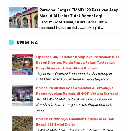
Personel Satgas TMMD 129 Pastikan Atap
Masjid Al Ikhlas Tidak Bocor Lagi
Kodim 0904/Paser, Muara Samu. Untuk
memenuhi sasaran fisik pada kegiat...
KRIMINAL
Operasi SAR Ledakan Kompleks Perikanan Biak
Resmi Ditutup, Polda Papua Fokus Tuntaskan
Penyidikan dan Identifikasi Korban
Jayapura – Operasi Pencarian dan Pertolongan
(SAR) terhadap korban ledakan yang terjadi di...
Polres Pasuruan Kota Amankan 4 Tersangka
Pengeroyokan Remaja di GOR Untung Suropati
KOTA PASURUAN - Satreskrim Polres Pasuruan
Kota Polda Jatim mengamankan Empat pemuda
yang...
Polsek Purworejo Amankan Penjual Arak Bali
Ilegal, 255 Botol Disita
PASURUAN KOTA – Jajaran Unit Reskrim Polsek