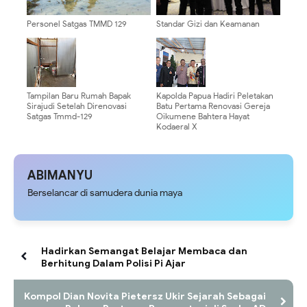
Personel Satgas TMMD 129
Standar Gizi dan Keamanan
Kodim 0904/Paser Ciptakan
Pangan Jadi Prioritas, Kabid
Lingkungan Bersih
Dokkes Polda Papua Hadiri
Workshop Program Makan
Bergizi Gratis
Tampilan Baru Rumah Bapak
Kapolda Papua Hadiri Peletakan
Sirajudi Setelah Direnovasi
Batu Pertama Renovasi Gereja
Satgas Tmmd-129
Oikumene Bahtera Hayat
Kodaeral X
ABIMANYU
Berselancar di samudera dunia maya
Hadirkan Semangat Belajar Membaca dan
Berhitung Dalam Polisi Pi Ajar
Kompol Dian Novita Pietersz Ukir Sejarah Sebagai