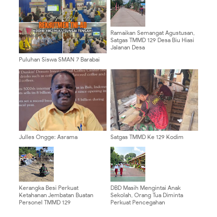
Ramaikan Semangat Agustusan,
Satgas TMMD 129 Desa Biu Hiasi
Jalanan Desa
Puluhan Siswa SMAN 7 Barabai
Antusias Ikuti Sosialisasi
Rekrutmen TNI AD
Julles Ongge: Asrama
Satgas TMMD Ke 129 Kodim
Mahasiswa Harus Jadi Pusat
0904/Paser Pasang Lantai Baru
Pembinaan, Bukan Ruang
Pada Rumah Bapak Harim
Provokasi
Kerangka Besi Perkuat
DBD Masih Mengintai Anak
Ketahanan Jembatan Buatan
Sekolah, Orang Tua Diminta
Personel TMMD 129
Perkuat Pencegahan