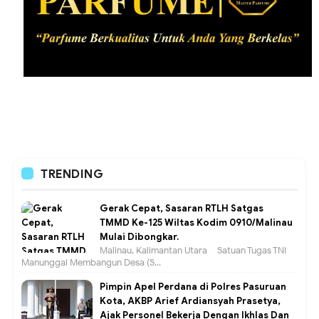
TRENDING
Gerak Cepat, Sasaran RTLH Satgas
TMMD Ke-125 Wiltas Kodim 0910/Malinau
Mulai Dibongkar.
Malinau, Kalimantan Utara – Satuan Tugas TNI
Manunggal Membangun Desa (S...
Pimpin Apel Perdana di Polres Pasuruan
Kota, AKBP Arief Ardiansyah Prasetya,
Ajak Personel Bekerja Dengan Ikhlas Dan