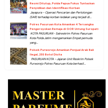
Resmi Ditutup, Polda Papua Fokus Tuntaskan
Penyidikan dan Identifikasi Korban
Jayapura – Operasi Pencarian dan Pertolongan
(SAR) terhadap korban ledakan yang terjadi di...
Polres Pasuruan Kota Amankan 4 Tersangka
Pengeroyokan Remaja di GOR Untung Suropati
KOTA PASURUAN - Satreskrim Polres Pasuruan
Kota Polda Jatim mengamankan Empat pemuda
yang...
Polsek Purworejo Amankan Penjual Arak Bali
Ilegal, 255 Botol Disita
PASURUAN KOTA – Jajaran Unit Reskrim Polsek
Purworejo Polres Pasuruan Kota berhasil...