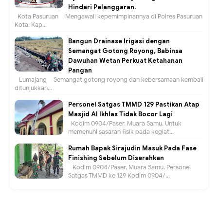
Hindari Pelanggaran.
Kota Pasuruan – Mengawali kepemimpinannya di Polres Pasuruan
Kota, Kap...
Bangun Drainase Irigasi dengan
Semangat Gotong Royong, Babinsa
Dawuhan Wetan Perkuat Ketahanan
Pangan
Lumajang – Semangat gotong royong dan kebersamaan kembali
ditunjukkan...
Personel Satgas TMMD 129 Pastikan Atap
Masjid Al Ikhlas Tidak Bocor Lagi
Kodim 0904/Paser, Muara Samu. Untuk
memenuhi sasaran fisik pada kegiat...
Rumah Bapak Sirajudin Masuk Pada Fase
Finishing Sebelum Diserahkan
Kodim 0904/Paser, Muara Samu. Personel
Satgas TMMD ke 129 Kodim 0904/...