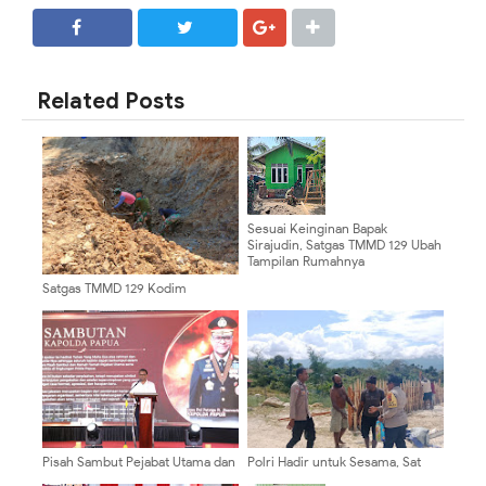
SHARE
SHARE
Related Posts
Sesuai Keinginan Bapak
Sirajudin, Satgas TMMD 129 Ubah
Tampilan Rumahnya
Satgas TMMD 129 Kodim
0904/Paser Buat Parit Pada Jalan
Baru
Pisah Sambut Pejabat Utama dan
Polri Hadir untuk Sesama, Sat
Kapolres, Kapolda Papua Dorong
Binmas Polres Mamberamo