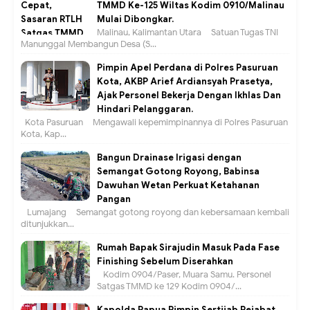
TMMD Ke-125 Wiltas Kodim 0910/Malinau
Mulai Dibongkar.
Malinau, Kalimantan Utara – Satuan Tugas TNI
Manunggal Membangun Desa (S...
Pimpin Apel Perdana di Polres Pasuruan
Kota, AKBP Arief Ardiansyah Prasetya,
Ajak Personel Bekerja Dengan Ikhlas Dan
Hindari Pelanggaran.
Kota Pasuruan – Mengawali kepemimpinannya di Polres Pasuruan
Kota, Kap...
Bangun Drainase Irigasi dengan
Semangat Gotong Royong, Babinsa
Dawuhan Wetan Perkuat Ketahanan
Pangan
Lumajang – Semangat gotong royong dan kebersamaan kembali
ditunjukkan...
Rumah Bapak Sirajudin Masuk Pada Fase
Finishing Sebelum Diserahkan
Kodim 0904/Paser, Muara Samu. Personel
Satgas TMMD ke 129 Kodim 0904/...
Kapolda Papua Pimpin Sertijab Pejabat