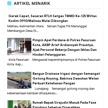
ARTIKEL MENARIK
Gerak Cepat, Sasaran RTLH Satgas TMMD Ke-125 Wiltas
Kodim 0910/Malinau Mulai Dibongkar.
Malinau, Kalimantan Utara – Satuan Tugas TNI Manunggal
Membangun Desa (S...
Pimpin Apel Perdana di Polres Pasuruan
Kota, AKBP Arief Ardiansyah Prasetya,
Ajak Personel Bekerja Dengan Ikhlas Dan
Hindari Pelanggaran.
Kota Pasuruan – Mengawali kepemimpinannya di Polres Pasuruan
Kota, Kap...
Bangun Drainase Irigasi dengan Semangat
Gotong Royong, Babinsa Dawuhan Wetan
Perkuat Ketahanan Pangan
Lumajang – Semangat gotong royong dan
kebersamaan kembali ditunjukkan...
Rumah Bapak Sirajudin Masuk Pada Fase
Finishing Sebelum Diserahkan