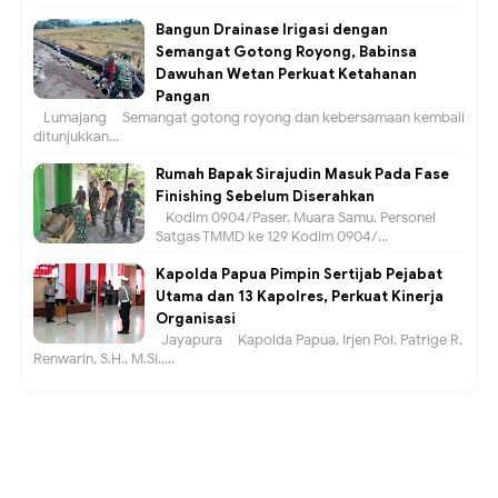
Bangun Drainase Irigasi dengan
Semangat Gotong Royong, Babinsa
Dawuhan Wetan Perkuat Ketahanan
Pangan
Lumajang – Semangat gotong royong dan kebersamaan kembali
ditunjukkan...
Rumah Bapak Sirajudin Masuk Pada Fase
Finishing Sebelum Diserahkan
Kodim 0904/Paser, Muara Samu. Personel
Satgas TMMD ke 129 Kodim 0904/...
Kapolda Papua Pimpin Sertijab Pejabat
Utama dan 13 Kapolres, Perkuat Kinerja
Organisasi
Jayapura – Kapolda Papua, Irjen Pol. Patrige R.
Renwarin, S.H., M.Si.,...