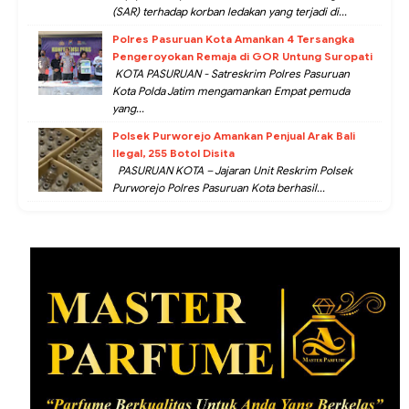
(SAR) terhadap korban ledakan yang terjadi di...
Polres Pasuruan Kota Amankan 4 Tersangka
Pengeroyokan Remaja di GOR Untung Suropati
KOTA PASURUAN - Satreskrim Polres Pasuruan
Kota Polda Jatim mengamankan Empat pemuda
yang...
Polsek Purworejo Amankan Penjual Arak Bali
Ilegal, 255 Botol Disita
PASURUAN KOTA – Jajaran Unit Reskrim Polsek
Purworejo Polres Pasuruan Kota berhasil...