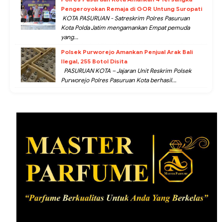
Pengeroyokan Remaja di GOR Untung Suropati
KOTA PASURUAN - Satreskrim Polres Pasuruan
Kota Polda Jatim mengamankan Empat pemuda
yang...
Polsek Purworejo Amankan Penjual Arak Bali
Ilegal, 255 Botol Disita
PASURUAN KOTA – Jajaran Unit Reskrim Polsek
Purworejo Polres Pasuruan Kota berhasil...