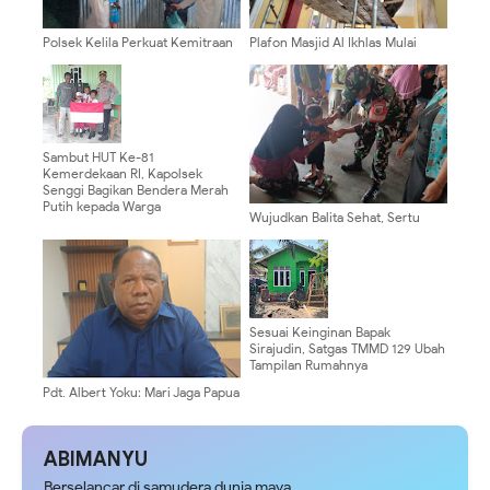
Polsek Kelila Perkuat Kemitraan
Plafon Masjid Al Ikhlas Mulai
dengan Masyarakat Melalui
Terpasang, Satgas TMMD 129
Patroli Dialogis
Mempercantik Tampilannya
Sambut HUT Ke-81
Kemerdekaan RI, Kapolsek
Senggi Bagikan Bendera Merah
Putih kepada Warga
Wujudkan Balita Sehat, Sertu
Alvian Zakaria Dampingi Layanan
Posyandu Di Desa Gondang
Sesuai Keinginan Bapak
Sirajudin, Satgas TMMD 129 Ubah
Tampilan Rumahnya
Pdt. Albert Yoku: Mari Jaga Papua
Tetap Aman dengan Semangat
Persaudaraan
ABIMANYU
Berselancar di samudera dunia maya