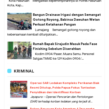
Kota Pasuruan – Mengawali kepemimpinannya di Polres Pasuruan
Kota, Kap...
Bangun Drainase Irigasi dengan Semangat
Gotong Royong, Babinsa Dawuhan Wetan
Perkuat Ketahanan Pangan
Lumajang – Semangat gotong royong dan
kebersamaan kembali ditunjukkan...
Rumah Bapak Sirajudin Masuk Pada Fase
Finishing Sebelum Diserahkan
Kodim 0904/Paser, Muara Samu. Personel
Satgas TMMD ke 129 Kodim 0904/...
KRIMINAL
Operasi SAR Ledakan Kompleks Perikanan Biak
Resmi Ditutup, Polda Papua Fokus Tuntaskan
Penyidikan dan Identifikasi Korban
Jayapura – Operasi Pencarian dan Pertolongan
(SAR) terhadap korban ledakan yang terjadi di...
Polres Pasuruan Kota Amankan 4 Tersangka