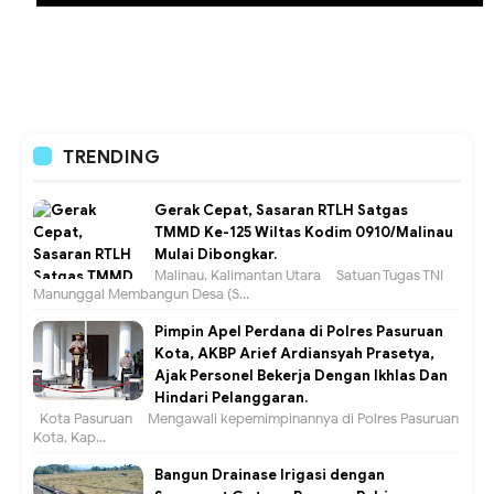
TRENDING
Gerak Cepat, Sasaran RTLH Satgas
TMMD Ke-125 Wiltas Kodim 0910/Malinau
Mulai Dibongkar.
Malinau, Kalimantan Utara – Satuan Tugas TNI
Manunggal Membangun Desa (S...
Pimpin Apel Perdana di Polres Pasuruan
Kota, AKBP Arief Ardiansyah Prasetya,
Ajak Personel Bekerja Dengan Ikhlas Dan
Hindari Pelanggaran.
Kota Pasuruan – Mengawali kepemimpinannya di Polres Pasuruan
Kota, Kap...
Bangun Drainase Irigasi dengan