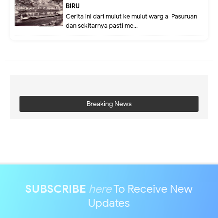
BIRU
Cerita ini dari mulut ke mulut warg a Pasuruan
dan sekitarnya pasti me...
Breaking News
SUBSCRIBE
here
To Receive New
Updates