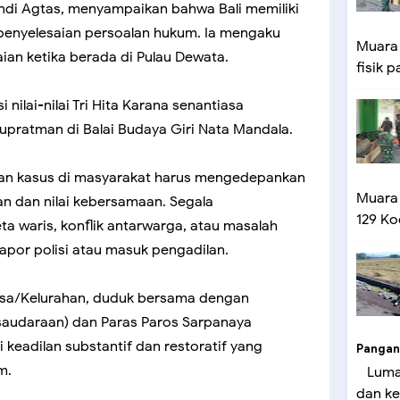
ndi Agtas, menyampaikan bahwa Bali memiliki
 penyelesaian persoalan hukum. Ia mengaku
Muara
ian ketika berada di Pulau Dewata.
fisik p
i nilai-nilai Tri Hita Karana senantiasa
Supratman di Balai Budaya Giri Nata Mandala.
ian kasus di masyarakat harus mengedepankan
Muara
n dan nilai kebersamaan. Segala
129 Ko
a waris, konflik antarwarga, atau masalah
lapor polisi atau masuk pengadilan.
esa/Kelurahan, duduk bersama dengan
audaraan) dan Paras Paros Sarpanaya
i keadilan substantif dan restoratif yang
Pangan
m.
Lumaj
dan ke