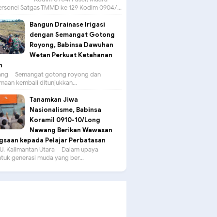
ersonel Satgas TMMD ke 129 Kodim 0904/...
Bangun Drainase Irigasi
dengan Semangat Gotong
Royong, Babinsa Dawuhan
Wetan Perkuat Ketahanan
n
g – Semangat gotong royong dan
aan kembali ditunjukkan...
Tanamkan Jiwa
Nasionalisme, Babinsa
Koramil 0910-10/Long
Nawang Berikan Wawasan
saan kepada Pelajar Perbatasan
, Kalimantan Utara – Dalam upaya
uk generasi muda yang ber...