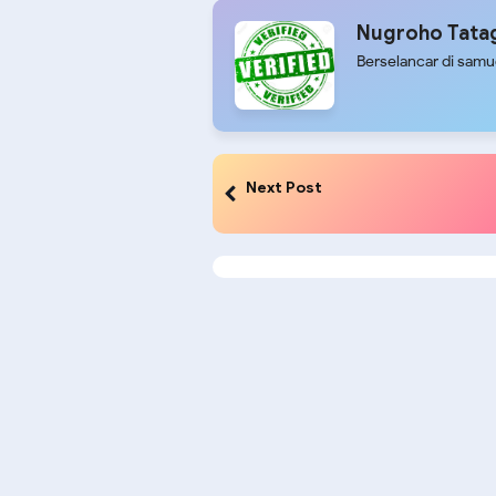
Nugroho Tata
Berselancar di sam
Next Post