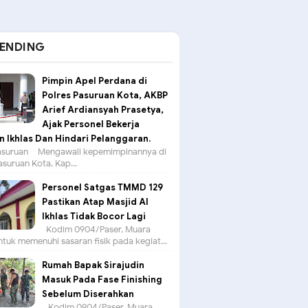
ENDING
Pimpin Apel Perdana di
Polres Pasuruan Kota, AKBP
Arief Ardiansyah Prasetya,
Ajak Personel Bekerja
 Ikhlas Dan Hindari Pelanggaran.
suruan – Mengawali kepemimpinannya di
asuruan Kota, Kap...
Personel Satgas TMMD 129
Pastikan Atap Masjid Al
Ikhlas Tidak Bocor Lagi
Kodim 0904/Paser, Muara
tuk memenuhi sasaran fisik pada kegiat...
Rumah Bapak Sirajudin
Masuk Pada Fase Finishing
Sebelum Diserahkan
Kodim 0904/Paser, Muara