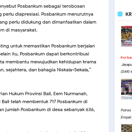
menyebut Posbankum sebagai terobosan
KR
g perlu diapresiasi. Posbankum menurutnya
yang perlu didukung dan dimanfaatkan dalam
m di masyarakat.
ting untuk memastikan Posbankum berjalan
Selain itu, Posbankum dapat berkontribusi
Korba
rta membantu mewujudkan kehidupan krama
Jayapu
n, sejahtera, dan bahagia Niskala-Sekala,”
(SAR) t
ian Hukum Provinsi Bali, Eem Nurmanah,
Bali telah membentuk 717 Posbankum di
an jumlah Posbankum di desa sebanyak 636,
Polres
Empat 