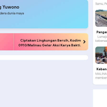
Samu. P
g Yuwono
udera dunia maya
Panga
Lumajan
Ciptakan Lingkungan Bersih, Kodim
kebersam
0910/Malinau Gelar Aksi Karya Bakti.
Kebang
MALINAU
membent