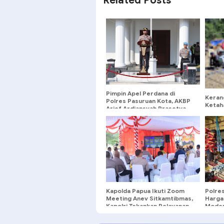
Related Posts
Pimpin Apel Perdana di
Keran
Polres Pasuruan Kota, AKBP
Ketah
Arief Ardiansyah Prasetya,
Perso
Ajak Personel Bekerja
Dengan Ikhlas Dan Hindari
Pelanggaran.
Kapolda Papua Ikuti Zoom
Polre
Meeting Anev Sitkamtibmas,
Harga 
Kapolri Tekankan Pelayanan
Moder
Humanis dan Antisipasi Arus
Pooti
Balik Lebaran 2026