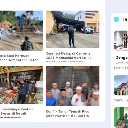
TR
Operasi Ketupat Cartenz
gka Besi Perkuat
Dengan
2026 Memasuki Hari ke-12,
anan Jembatan Buatan
Polda Papua Tekankan
Kota Pa
nel TMMD 129
Pelayanan Humanis dan
Polres P
Kesiapsiagaan Personel
Samu. Un
s Jayawijaya Pantau
Konflik Timur Tengah Picu
Beras di Retail
Kekhawatiran, Bali Justru
n dan Pasar
Pererat Persaudaraan
kelek