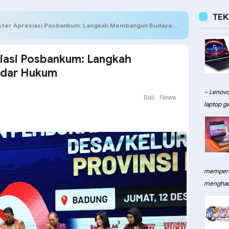
TE
r Apresiasi Posbankum: Langkah Membangun Budaya Sadar Hukum
iasi Posbankum: Langkah
dar Hukum
– Lenovo
Bali
News
laptop ga
memperku
menghadi