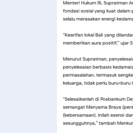
Menteri Hukum RI, Supratman A
fondasi sosial yang kuat dalam
selalu merasakan energi kedama
“Kearifan lokal Bali yang dilandas
memberikan aura positif,” ujar 
Menurut Supratman, penyelesa
penyelesaian berbasis kedamaia
permasalahan, termasuk sengket
keluarga, tidak perlu buru-buru 
“Selesaikanlah di Posbankum D
semangat Menyama Braya (pers
(kebersamaan). Inilah esensi dar
sesungguhnya,” tambah Menku