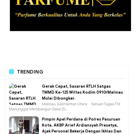
TRENDING
Gerak Cepat, Sasaran RTLH Satgas
TMMD Ke-125 Wiltas Kodim 0910/Malinau
Mulai Dibongkar.
Malinau, Kalimantan Utara – Satuan Tugas TNI
Manunggal Membangun Desa (S...
Pimpin Apel Perdana di Polres Pasuruan
Kota, AKBP Arief Ardiansyah Prasetya,
Ajak Personel Bekerja Dengan Ikhlas Dan