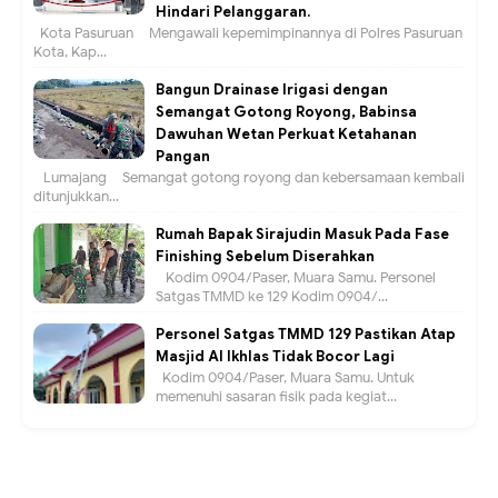
Hindari Pelanggaran.
Kota Pasuruan – Mengawali kepemimpinannya di Polres Pasuruan
Kota, Kap...
Bangun Drainase Irigasi dengan
Semangat Gotong Royong, Babinsa
Dawuhan Wetan Perkuat Ketahanan
Pangan
Lumajang – Semangat gotong royong dan kebersamaan kembali
ditunjukkan...
Rumah Bapak Sirajudin Masuk Pada Fase
Finishing Sebelum Diserahkan
Kodim 0904/Paser, Muara Samu. Personel
Satgas TMMD ke 129 Kodim 0904/...
Personel Satgas TMMD 129 Pastikan Atap
Masjid Al Ikhlas Tidak Bocor Lagi
Kodim 0904/Paser, Muara Samu. Untuk
memenuhi sasaran fisik pada kegiat...