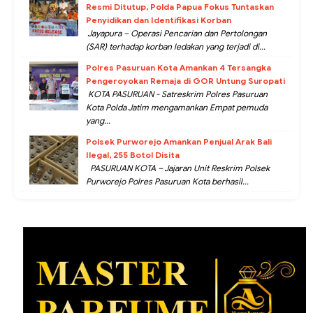
Resmi Ditutup, Polda Papua Fokus Tuntaskan
Penyidikan dan Identifikasi Korban
Jayapura – Operasi Pencarian dan Pertolongan
(SAR) terhadap korban ledakan yang terjadi di...
Polres Pasuruan Kota Amankan 4 Tersangka
Pengeroyokan Remaja di GOR Untung Suropati
KOTA PASURUAN - Satreskrim Polres Pasuruan
Kota Polda Jatim mengamankan Empat pemuda
yang...
Polsek Purworejo Amankan Penjual Arak Bali
Ilegal, 255 Botol Disita
PASURUAN KOTA – Jajaran Unit Reskrim Polsek
Purworejo Polres Pasuruan Kota berhasil...