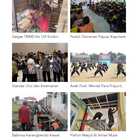
Satgas TMMD Ke 129 Kodim
Peduli Generasi Papua, Kapolsek
0904/Paser Pasang Lantai Baru
Pantai Barat Berikan Edukasi
Pada Rumah Bapak Harim
Hukum dan Pencegahan
Narkoba
Standar Gizi dan Keamanan
Asah Fisik, Mental Para Prajurit,
Pangan Jadi Prioritas, Kabid
Kodim 0808/Blitar Gelar Uji
Dokkes Polda Papua Hadiri
Kenaikan Tingkat Pencak Silat
Workshop Program Makan
Militer
Bergizi Gratis
Babinsa Karangbendo Kawal
Plafon Masjid Al Ikhlas Mulai