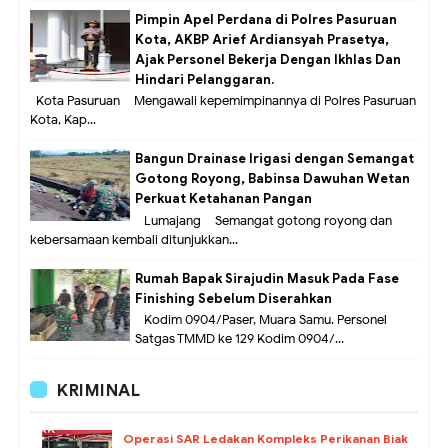
Pimpin Apel Perdana di Polres Pasuruan
Kota, AKBP Arief Ardiansyah Prasetya,
Ajak Personel Bekerja Dengan Ikhlas Dan
Hindari Pelanggaran.
Kota Pasuruan – Mengawali kepemimpinannya di Polres Pasuruan
Kota, Kap...
Bangun Drainase Irigasi dengan Semangat
Gotong Royong, Babinsa Dawuhan Wetan
Perkuat Ketahanan Pangan
Lumajang – Semangat gotong royong dan
kebersamaan kembali ditunjukkan...
Rumah Bapak Sirajudin Masuk Pada Fase
Finishing Sebelum Diserahkan
Kodim 0904/Paser, Muara Samu. Personel
Satgas TMMD ke 129 Kodim 0904/...
KRIMINAL
Operasi SAR Ledakan Kompleks Perikanan Biak