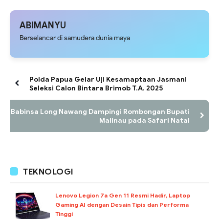
Pembangunan Drainase Irigasi,
Terpasang, Satgas TMMD 129
Dukung Kelancaran Pengairan
Mempercantik Tampilannya
Lahan Pertanian
ABIMANYU
Berselancar di samudera dunia maya
Polda Papua Gelar Uji Kesamaptaan Jasmani
Seleksi Calon Bintara Brimob T.A. 2025
Babinsa Long Nawang Dampingi Rombongan Bupati
Malinau pada Safari Natal
TEKNOLOGI
Lenovo Legion 7a Gen 11 Resmi Hadir, Laptop
Gaming AI dengan Desain Tipis dan Performa
Tinggi