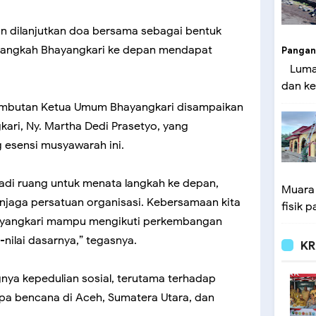
an dilanjutkan doa bersama sebagai bentuk
r langkah Bhayangkari ke depan mendapat
Pangan
Lumaj
dan ke
ambutan Ketua Umum Bhayangkari disampaikan
ari, Ny. Martha Dedi Prasetyo, yang
 esensi musyawarah ini.
di ruang untuk menata langkah ke depan,
Muara
aga persatuan organisasi. Kebersamaan kita
fisik p
hayangkari mampu mengikuti perkembangan
nilai dasarnya,” tegasnya.
KR
nya kepedulian sosial, terutama terhadap
pa bencana di Aceh, Sumatera Utara, dan