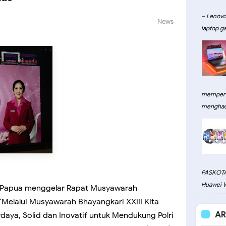
– Lenovo
News
laptop ga
memperku
menghadi
PASKOTA
Huawei W
h Papua menggelar Rapat Musyawarah
“Melalui Musyawarah Bhayangkari XXIII Kita
AR
aya, Solid dan Inovatif untuk Mendukung Polri