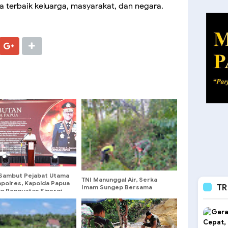
a terbaik keluarga, masyarakat, dan negara.
 Sambut Pejabat Utama
TNI Manunggal Air, Serka
apolres, Kapolda Papua
TR
Imam Sungep Bersama
g Penguatan Sinergi
Warga Kedung Banteng
elayanan Masyarakat
Gotong Royong Bersihkan
Irigasi