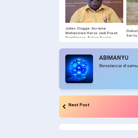
Julles Ongge: Asrama
Dukun
Mahasiswa Harus Jadi Pusat
Sertu
Pembinaan, Bukan Ruang
Petan
Provokasi
Sawah
ABIMANYU
Berselancar di sam
Next Post