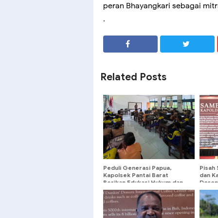
peran Bhayangkari sebagai mitr
.
SHARE
SHARE
Related Posts
Peduli Generasi Papua,
Pisah
Kapolsek Pantai Barat
dan K
Berikan Edukasi Hukum dan
Doron
Pencegahan Narkoba
dan P