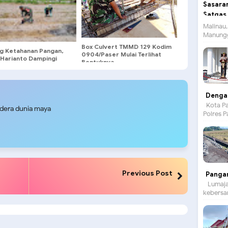
Malinau,
Manungg
Box Culvert TMMD 129 Kodim
g Ketahanan Pangan,
0904/Paser Mulai Terlihat
 Harianto Dampingi
Bentuknya
i Penyiapan Lahan
 Di Desa Ngoran
Dengan
Kota Pa
udera dunia maya
Polres P
Previous Post
Panga
Lumajan
kebersam