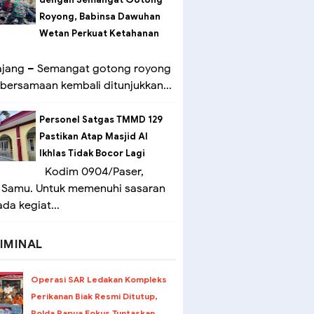
Royong, Babinsa Dawuhan
Wetan Perkuat Ketahanan
ang – Semangat gotong royong
bersamaan kembali ditunjukkan...
Personel Satgas TMMD 129
Pastikan Atap Masjid Al
Ikhlas Tidak Bocor Lagi
Kodim 0904/Paser,
 Samu. Untuk memenuhi sasaran
ada kegiat...
IMINAL
Operasi SAR Ledakan Kompleks
Perikanan Biak Resmi Ditutup,
Polda Papua Fokus Tuntaskan