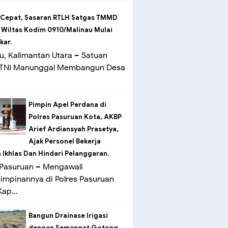
 Cepat, Sasaran RTLH Satgas TMMD
 Wiltas Kodim 0910/Malinau Mulai
kar.
u, Kalimantan Utara – Satuan
 TNI Manunggal Membangun Desa
Pimpin Apel Perdana di
Polres Pasuruan Kota, AKBP
Arief Ardiansyah Prasetya,
Ajak Personel Bekerja
Ikhlas Dan Hindari Pelanggaran.
Pasuruan – Mengawali
mpinannya di Polres Pasuruan
ap...
Bangun Drainase Irigasi
dengan Semangat Gotong