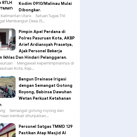
Kodim 0910/Malinau Mulai
Dibongkar.
 Kalimantan Utara – Satuan Tugas TNI
al Membangun Desa (S...
Pimpin Apel Perdana di
Polres Pasuruan Kota, AKBP
Arief Ardiansyah Prasetya,
Ajak Personel Bekerja
 Ikhlas Dan Hindari Pelanggaran.
suruan – Mengawali kepemimpinannya di
asuruan Kota, Kap...
Bangun Drainase Irigasi
dengan Semangat Gotong
Royong, Babinsa Dawuhan
Wetan Perkuat Ketahanan
n
g – Semangat gotong royong dan
aan kembali ditunjukkan...
Personel Satgas TMMD 129
Pastikan Atap Masjid Al