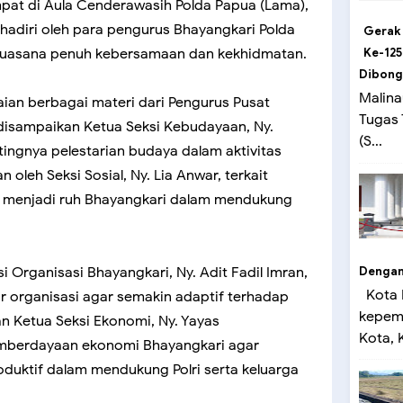
pat di Aula Cenderawasih Polda Papua (Lama),
dihadiri oleh para pengurus Bhayangkari Polda
Gerak
suasana penuh kebersamaan dan kekhidmatan.
Ke-125
Dibong
Malina
ian berbagai materi dari Pengurus Pusat
Tugas
disampaikan Ketua Seksi Kebudayaan, Ny.
(S...
tingnya pelestarian budaya dalam aktivitas
n oleh Seksi Sosial, Ny. Lia Anwar, terkait
g menjadi ruh Bhayangkari dalam mendukung
Dengan 
i Organisasi Bhayangkari, Ny. Adit Fadil Imran,
Kota 
 organisasi agar semakin adaptif terhadap
kepemi
Ketua Seksi Ekonomi, Ny. Yayas
Kota, K
mberdayaan ekonomi Bhayangkari agar
produktif dalam mendukung Polri serta keluarga