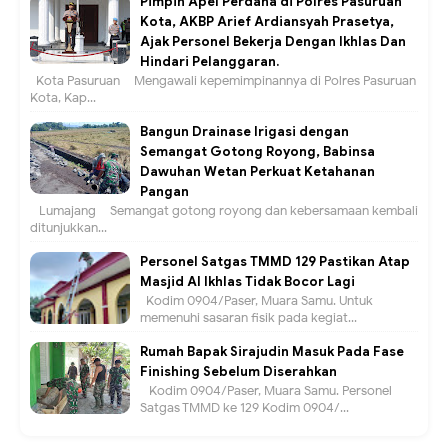
Pimpin Apel Perdana di Polres Pasuruan
Kota, AKBP Arief Ardiansyah Prasetya,
Ajak Personel Bekerja Dengan Ikhlas Dan
Hindari Pelanggaran.
Kota Pasuruan – Mengawali kepemimpinannya di Polres Pasuruan
Kota, Kap...
Bangun Drainase Irigasi dengan
Semangat Gotong Royong, Babinsa
Dawuhan Wetan Perkuat Ketahanan
Pangan
Lumajang – Semangat gotong royong dan kebersamaan kembali
ditunjukkan...
Personel Satgas TMMD 129 Pastikan Atap
Masjid Al Ikhlas Tidak Bocor Lagi
Kodim 0904/Paser, Muara Samu. Untuk
memenuhi sasaran fisik pada kegiat...
Rumah Bapak Sirajudin Masuk Pada Fase
Finishing Sebelum Diserahkan
Kodim 0904/Paser, Muara Samu. Personel
Satgas TMMD ke 129 Kodim 0904/...