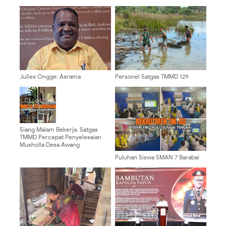
Julles Ongge: Asrama
Personel Satgas TMMD 129
Mahasiswa Harus Jadi Pusat
Kodim 0904/Paser Ciptakan
Pembinaan, Bukan Ruang
Lingkungan Bersih
Provokasi
Siang Malam Bekerja, Satgas
TMMD Percepat Penyelesaian
Musholla Desa Awang
Puluhan Siswa SMAN 7 Barabai
Antusias Ikuti Sosialisasi
Rekrutmen TNI AD