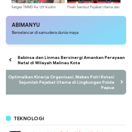
Satgas TMMD Ke 129 Kodim
Pisah Sambut Pejabat Utama dan
0904/Paser Pasang Lantai Baru
Kapolres, Kapolda Papua Dorong
Pada Rumah Bapak Harim
Penguatan Sinergi dan
Pelayanan Masyarakat
ABIMANYU
Berselancar di samudera dunia maya
Babinsa dan Linmas Bersinergi Amankan Perayaan
Natal di Wilayah Malinau Kota
Optimalkan Kinerja Organisasi, Mabes Polri Rotasi
Sejumlah Pejabat Utama di Lingkungan Polda
Papua
TEKNOLOGI