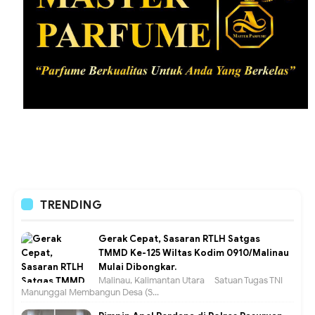
TRENDING
Gerak Cepat, Sasaran RTLH Satgas
TMMD Ke-125 Wiltas Kodim 0910/Malinau
Mulai Dibongkar.
Malinau, Kalimantan Utara – Satuan Tugas TNI
Manunggal Membangun Desa (S...