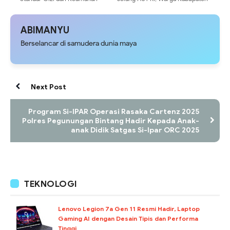
Pangan Jadi Prioritas, Kabid
Puncak Diimbau Waspada
Dokkes Polda Papua Hadiri
Provokasi
Workshop Program Makan
ABIMANYU
Bergizi Gratis
Berselancar di samudera dunia maya
Next Post
Program Si-IPAR Operasi Rasaka Cartenz 2025
Polres Pegunungan Bintang Hadir Kepada Anak-
anak Didik Satgas Si-Ipar ORC 2025
TEKNOLOGI
Lenovo Legion 7a Gen 11 Resmi Hadir, Laptop
Gaming AI dengan Desain Tipis dan Performa
Tinggi