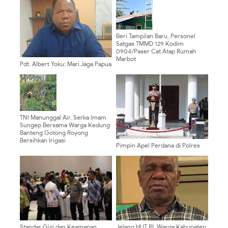
Beri Tampilan Baru, Personel
Satgas TMMD 129 Kodim
0904/Paser Cat Atap Rumah
Marbot
Pdt. Albert Yoku: Mari Jaga Papua
Tetap Aman dengan Semangat
Persaudaraan
TNI Manunggal Air, Serka Imam
Sungep Bersama Warga Kedung
Banteng Gotong Royong
Bersihkan Irigasi
Pimpin Apel Perdana di Polres
Pasuruan Kota, AKBP Arief
Ardiansyah Prasetya, Ajak
Personel Bekerja Dengan Ikhlas
Dan Hindari Pelanggaran.
Standar Gizi dan Keamanan
Jelang HUT RI, Warga Kabupaten