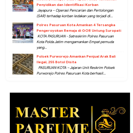
Penyidikan dan Identifikasi Korban
Jayapura – Operasi Pencarian dan Pertolongan
(SAR) terhadap korban ledakan yang terjadi di...
Polres Pasuruan Kota Amankan 4 Tersangka
Pengeroyokan Remaja di GOR Untung Suropati
KOTA PASURUAN - Satreskrim Polres Pasuruan
Kota Polda Jatim mengamankan Empat pemuda
yang...
Polsek Purworejo Amankan Penjual Arak Bali
Ilegal, 255 Botol Disita
PASURUAN KOTA – Jajaran Unit Reskrim Polsek
Purworejo Polres Pasuruan Kota berhasil...