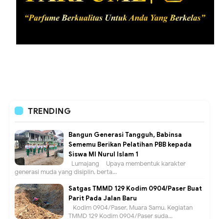
TRENDING
Bangun Generasi Tangguh, Babinsa
Sememu Berikan Pelatihan PBB kepada
Siswa MI Nurul Islam 1
Lumajang – Upaya membentuk karakter
generasi muda yang disiplin, berta...
Satgas TMMD 129 Kodim 0904/Paser Buat
Parit Pada Jalan Baru
Kodim 0904/Paser, Muara Samu. Kegiatan
TMMD 129 Kodim 0904/Paser suda...