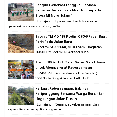
Bangun Generasi Tangguh, Babinsa
Sememu Berikan Pelatihan PBB kepada
Siswa MI Nurul Islam 1
Lumajang – Upaya membentuk karakter
generasi muda yang disiplin, berta...
Satgas TMMD 129 Kodim 0904/Paser Buat
Parit Pada Jalan Baru
Kodim 0904/Paser, Muara Samu. Kegiatan
TMMD 129 Kodim 0904/Paser suda...
Kodim 1002/HST Gelar Safari Salat Jumat
untuk Mempererat Kebersamaan
BARABAI – Komandan Kodim (Dandim)
1002/Hulu Sungai Tengah Letkol Inf ...
Perkuat Kebersamaan, Babinsa
Kalipenggung Bersama Warga Bersihkan
Lingkungan Jalan Dusun
Lumajang – Semangat kebersamaan dan
kepedulian terhadap lingkungan ter...