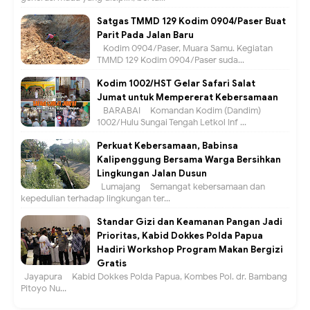
Satgas TMMD 129 Kodim 0904/Paser Buat
Parit Pada Jalan Baru
Kodim 0904/Paser, Muara Samu. Kegiatan
TMMD 129 Kodim 0904/Paser suda...
Kodim 1002/HST Gelar Safari Salat
Jumat untuk Mempererat Kebersamaan
BARABAI – Komandan Kodim (Dandim)
1002/Hulu Sungai Tengah Letkol Inf ...
Perkuat Kebersamaan, Babinsa
Kalipenggung Bersama Warga Bersihkan
Lingkungan Jalan Dusun
Lumajang – Semangat kebersamaan dan
kepedulian terhadap lingkungan ter...
Standar Gizi dan Keamanan Pangan Jadi
Prioritas, Kabid Dokkes Polda Papua
Hadiri Workshop Program Makan Bergizi
Gratis
Jayapura – Kabid Dokkes Polda Papua, Kombes Pol. dr. Bambang
Pitoyo Nu...