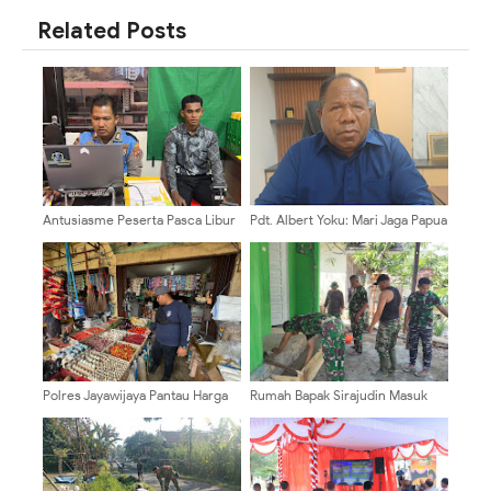
Related Posts
Antusiasme Peserta Pasca Libur
Pdt. Albert Yoku: Mari Jaga Papua
Hari Raya Tinggi, Casis Lakukan
Tetap Aman dengan Semangat
Verifikasi di Pabanrim Polresta
Persaudaraan
Polres Jayawijaya Pantau Harga
Rumah Bapak Sirajudin Masuk
Beras di Retail Modern dan Pasar
Pada Fase Finishing Sebelum
Pootikelek
Diserahkan