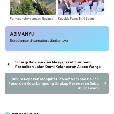
Perkuat Kebersamaan, Babinsa
Kapolda Papua Ikuti Zoom
Kalipenggung Bersama Warga
Meeting Anev Sitkamtibmas,
Bersihkan Lingkungan Jalan
Kapolri Tekankan Pelayanan
Dusun
Humanis dan Antisipasi Arus
ABIMANYU
Balik Lebaran 2026
Berselancar di samudera dunia maya
Sinergi Babinsa dan Masyarakat Tumpeng,
Perbaikan Jalan Demi Kelancaran Akses Warga
Belum Sepekan Menjabat, Kasat Narkoba Polres
Pasuruan Kota Langsung Ungkap Peredaran Sabu
45,76 Gram