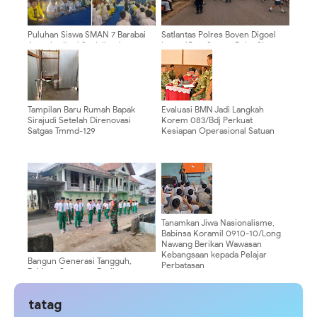
Puluhan Siswa SMAN 7 Barabai
Satlantas Polres Boven Digoel
Antusias Ikuti Sosialisasi
Intensifkan Strong Point Siang,
Rekrutmen TNI AD
Wujudkan Keamanan Pelajar saat
Jam Pulang Sekolah
Tampilan Baru Rumah Bapak
Evaluasi BMN Jadi Langkah
Sirajudi Setelah Direnovasi
Korem 083/Bdj Perkuat
Satgas Tmmd-129
Kesiapan Operasional Satuan
Tanamkan Jiwa Nasionalisme,
Babinsa Koramil 0910-10/Long
Nawang Berikan Wawasan
Kebangsaan kepada Pelajar
Bangun Generasi Tangguh,
Perbatasan
Babinsa Sememu Berikan
Pelatihan PBB kepada Siswa MI
Nurul Islam 1
tatag