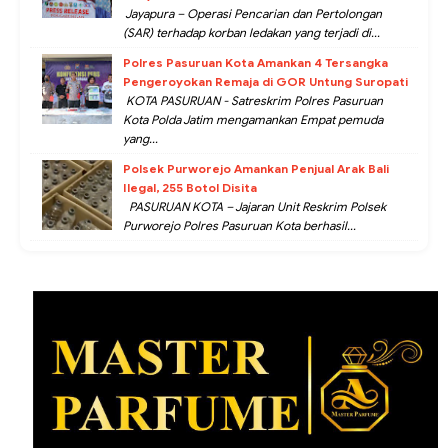
Jayapura – Operasi Pencarian dan Pertolongan
(SAR) terhadap korban ledakan yang terjadi di...
Polres Pasuruan Kota Amankan 4 Tersangka
Pengeroyokan Remaja di GOR Untung Suropati
KOTA PASURUAN - Satreskrim Polres Pasuruan
Kota Polda Jatim mengamankan Empat pemuda
yang...
Polsek Purworejo Amankan Penjual Arak Bali
Ilegal, 255 Botol Disita
PASURUAN KOTA – Jajaran Unit Reskrim Polsek
Purworejo Polres Pasuruan Kota berhasil...