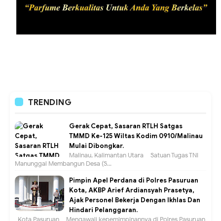
TRENDING
Gerak Cepat, Sasaran RTLH Satgas
TMMD Ke-125 Wiltas Kodim 0910/Malinau
Mulai Dibongkar.
Malinau, Kalimantan Utara – Satuan Tugas TNI
Manunggal Membangun Desa (S...
Pimpin Apel Perdana di Polres Pasuruan
Kota, AKBP Arief Ardiansyah Prasetya,
Ajak Personel Bekerja Dengan Ikhlas Dan
Hindari Pelanggaran.
Kota Pasuruan – Mengawali kepemimpinannya di Polres Pasuruan