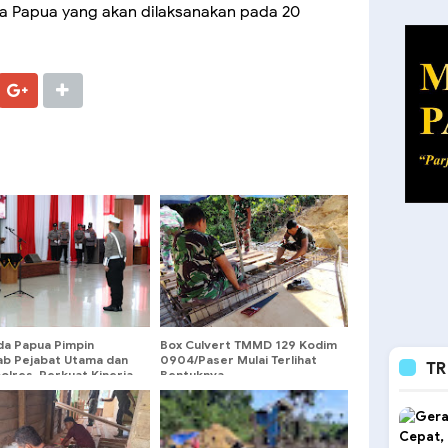
da Papua yang akan dilaksanakan pada 20
da Papua Pimpin
Box Culvert TMMD 129 Kodim
jab Pejabat Utama dan
0904/Paser Mulai Terlihat
TR
olres, Perkuat Kinerja
Bentuknya
isasi