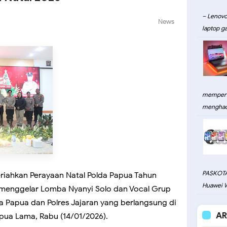
– Lenovo
News
laptop ga
memperku
menghadi
PASKOTA
iahkan Perayaan Natal Polda Papua Tahun
Huawei W
a menggelar Lomba Nyanyi Solo dan Vocal Grup
da Papua dan Polres Jajaran yang berlangsung di
AR
pua Lama, Rabu (14/01/2026).