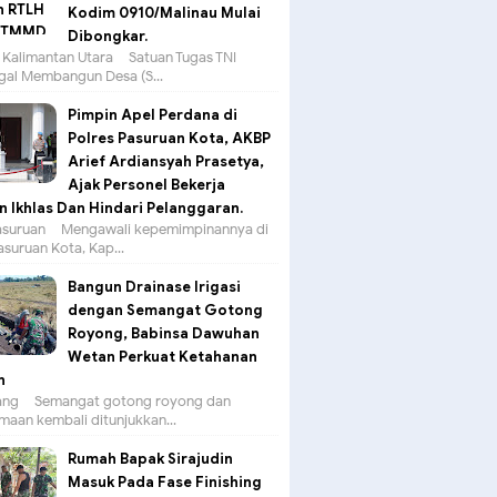
Kodim 0910/Malinau Mulai
Dibongkar.
 Kalimantan Utara – Satuan Tugas TNI
al Membangun Desa (S...
Pimpin Apel Perdana di
Polres Pasuruan Kota, AKBP
Arief Ardiansyah Prasetya,
Ajak Personel Bekerja
 Ikhlas Dan Hindari Pelanggaran.
suruan – Mengawali kepemimpinannya di
asuruan Kota, Kap...
Bangun Drainase Irigasi
dengan Semangat Gotong
Royong, Babinsa Dawuhan
Wetan Perkuat Ketahanan
n
g – Semangat gotong royong dan
aan kembali ditunjukkan...
Rumah Bapak Sirajudin
Masuk Pada Fase Finishing