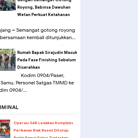
Royong, Babinsa Dawuhan
Wetan Perkuat Ketahanan
ang – Semangat gotong royong
bersamaan kembali ditunjukkan...
Rumah Bapak Sirajudin Masuk
Pada Fase Finishing Sebelum
Diserahkan
Kodim 0904/Paser,
 Samu. Personel Satgas TMMD ke
dim 0904/...
IMINAL
Operasi SAR Ledakan Kompleks
Perikanan Biak Resmi Ditutup,
Polda Papua Fokus Tuntaskan