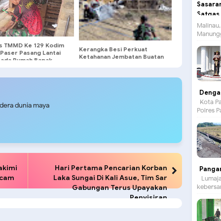
Malinau,
Manungg
s TMMD Ke 129 Kodim
Kerangka Besi Perkuat
Paser Pasang Lantai
Ketahanan Jembatan Buatan
Pada Rumah Bapak
Personel TMMD 129
Dengan
Kota Pa
udera dunia maya
Polres P
akimi
Hari Pertama Pencarian Korban
Panga
ecam
Laka Sungai Di Kali Asue, Tim Sar
Lumajan
kebersam
Gabungan Terus Upayakan
Penyisiran