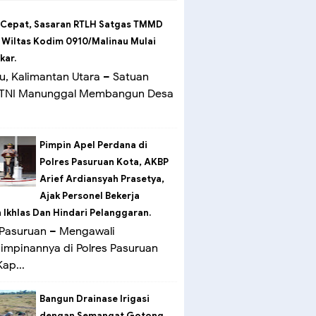
 Cepat, Sasaran RTLH Satgas TMMD
 Wiltas Kodim 0910/Malinau Mulai
kar.
u, Kalimantan Utara – Satuan
 TNI Manunggal Membangun Desa
Pimpin Apel Perdana di
Polres Pasuruan Kota, AKBP
Arief Ardiansyah Prasetya,
Ajak Personel Bekerja
Ikhlas Dan Hindari Pelanggaran.
Pasuruan – Mengawali
mpinannya di Polres Pasuruan
ap...
Bangun Drainase Irigasi
dengan Semangat Gotong