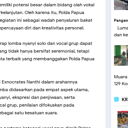
liki potensi besar dalam bidang olah vokal
erkelanjutan. Oleh karena itu, Polda Papua
kegiatan ini sebagai wadah penyaluran bakat
Pangan
ercayaan diri dan kreativitas personel.
Lumaj
dan ke
harap lomba nyanyi solo dan vocal grup dapat
ng tidak hanya bersifat seremonial, tetapi
nta terbaik yang membanggakan Polda Papua
Muara
i Exnocrates Nanthi dalam arahannya
129 Ko
omba didasarkan pada empat aspek utama,
nyanyi, ekspresi dan penjiwaan, serta
KR
cal grup, penilaian difokuskan pada
bagai satu kesatuan suara.