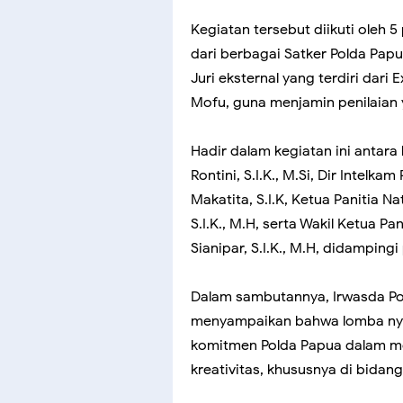
Kegiatan tersebut diikuti oleh 
dari berbagai Satker Polda Papu
Juri eksternal yang terdiri dar
Mofu, guna menjamin penilaian y
Hadir dalam kegiatan ini antara
Rontini, S.I.K., M.Si, Dir Intel
Makatita, S.I.K, Ketua Panitia N
S.I.K., M.H, serta Wakil Ketua P
Sianipar, S.I.K., M.H, didamping
Dalam sambutannya, Irwasda Po
menyampaikan bahwa lomba nyan
komitmen Polda Papua dalam m
kreativitas, khususnya di bidang