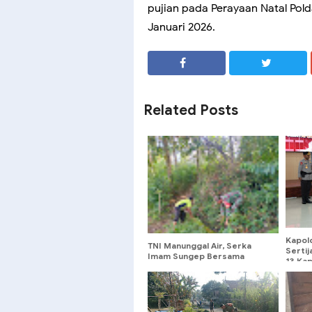
pujian pada Perayaan Natal Pol
Januari 2026.
SHARE
SHARE
Related Posts
Kapol
TNI Manunggal Air, Serka
Serti
Imam Sungep Bersama
13 Kap
Warga Kedung Banteng
Organ
Gotong Royong Bersihkan
Irigasi