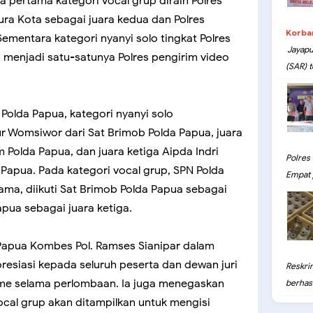
ara pertama kategori vocal grup diraih Polres
ura Kota sebagai juara kedua dan Polres
Korba
Sementara kategori nyanyi solo tingkat Polres
Jayapu
g menjadi satu-satunya Polres pengirim video
(SAR) t
Polda Papua, kategori nyanyi solo
r Womsiwor dari Sat Brimob Polda Papua, juara
 Polda Papua, dan juara ketiga Aipda Indri
Polres
 Papua. Pada kategori vocal grup, SPN Polda
Empat 
ama, diikuti Sat Brimob Polda Papua sebagai
pua sebagai juara ketiga.
a Papua Kombes Pol. Ramses Sianipar dalam
siasi kepada seluruh peserta dan dewan juri
Reskri
sme selama perlombaan. Ia juga menegaskan
berhasil
ocal grup akan ditampilkan untuk mengisi