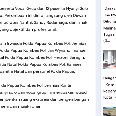
5 peserta Vocal Grup dan 12 peserta Nyanyi Solo
Gerak
a. Perlombaan ini dinilai langsung oleh Dewan
Ke-125
Dibong
i Exnocrates Nanthi, Sandy Rudamaga, dan Ishak
Malina
ang objektif dan profesional.
Tugas
(S...
 lain Irwasda Polda Papua Kombes Pol. Jermias
kam Polda Papua Kombes Pol. Jan Wynand Imanuel
atal Polda Papua Kombes Pol. Herzoni Saragih,
anitia Natal Polda Papua Kombes Pol. Ramses
i panitia Natal dan personel Polda Papua.
Dengan 
Kota 
lda Papua Kombes Pol. Jermias Rontini
kepemi
yi solo dan vocal grup ini merupakan wujud
Kota, K
emberikan ruang ekspresi dan pengembangan
 seni dan musik rohani.