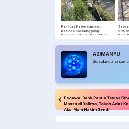
Perkuat Kebersamaan,
Satga
Babinsa Kalipenggung
0904/
Bersama Warga Bersihkan
Baru 
Lingkungan Jalan Dusun
Harim
ABIMANYU
Berselancar di sam
Pegawai Bank Papua Tewas Dih
Massa di Yalimo, Tokoh Adat K
Aksi Main Hakim Sendiri