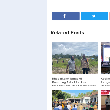
SHARE
SHARE
Related Posts
Bhabinkamtibmas di
Kodim
Kampung Asbol Perkuat
Pengu
Sinergi Polisi dan Masyarakat
Dharm
Kabup