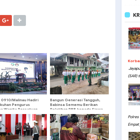
KR
Korba
Jayapu
(SAR) t
 0910/Malinau Hadiri
Bangun Generasi Tangguh,
kuhan Pengurus
Babinsa Sememu Berikan
a Wanita Persatuan
Pelatihan PBB kepada Siswa
aten Malinau
MI Nurul Islam 1
Polres
Empat 