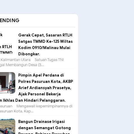
ENDING
Gerak Cepat, Sasaran RTLH
Satgas TMMD Ke-125 Wiltas
Kodim 0910/Malinau Mulai
Dibongkar.
 Kalimantan Utara – Satuan Tugas TNI
al Membangun Desa (S...
Pimpin Apel Perdana di
Polres Pasuruan Kota, AKBP
Arief Ardiansyah Prasetya,
Ajak Personel Bekerja
 Ikhlas Dan Hindari Pelanggaran.
suruan – Mengawali kepemimpinannya di
asuruan Kota, Kap...
Bangun Drainase Irigasi
dengan Semangat Gotong