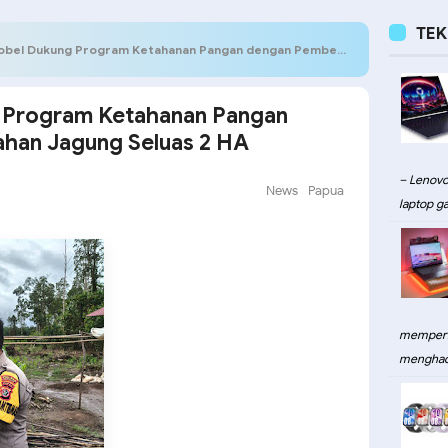
TE
 Dukung Program Ketahanan Pangan dengan Pembersihan Lahan Jagung Seluas 2 HA
g Program Ketahanan Pangan
han Jagung Seluas 2 HA
– Lenovo
News
Papua
laptop ga
memperku
menghadi