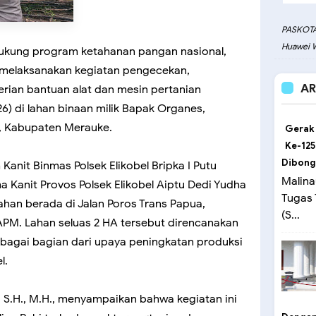
PASKOTA
Huawei W
ukung program ketahanan pangan nasional,
e, melaksanakan kegiatan pengecekan,
AR
rian bantuan alat dan mesin pertanian
26) di lahan binaan milik Bapak Organes,
l, Kabupaten Merauke.
Gerak
Ke-125
Dibong
Kanit Binmas Polsek Elikobel Bripka I Putu
Malina
 Kanit Provos Polsek Elikobel Aiptu Dedi Yudha
Tugas
ahan berada di Jalan Poros Trans Papua,
(S...
PM. Lahan seluas 2 HA tersebut direncanakan
ebagai bagian dari upaya peningkatan produksi
l.
, S.H., M.H., menyampaikan bahwa kegiatan ini