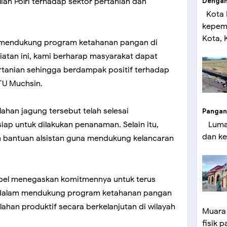
Dengan 
an Polri terhadap sektor pertanian dan
Kota 
kepemi
Kota, K
ya mendukung program ketahanan pangan di
iatan ini, kami berharap masyarakat dapat
rtanian sehingga berdampak positif terhadap
PTU Muchsin.
han jagung tersebut telah selesai
Pangan
siap untuk dilakukan penanaman. Selain itu,
Lumaj
dan ke
n bantuan alsistan guna mendukung kelancaran
ikobel menegaskan komitmennya untuk terus
 dalam mendukung program ketahanan pangan
han produktif secara berkelanjutan di wilayah
Muara
fisik p