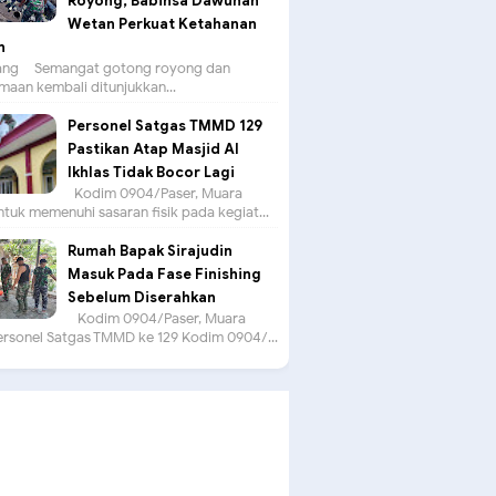
Royong, Babinsa Dawuhan
Wetan Perkuat Ketahanan
n
g – Semangat gotong royong dan
aan kembali ditunjukkan...
Personel Satgas TMMD 129
Pastikan Atap Masjid Al
Ikhlas Tidak Bocor Lagi
Kodim 0904/Paser, Muara
tuk memenuhi sasaran fisik pada kegiat...
Rumah Bapak Sirajudin
Masuk Pada Fase Finishing
Sebelum Diserahkan
Kodim 0904/Paser, Muara
ersonel Satgas TMMD ke 129 Kodim 0904/...