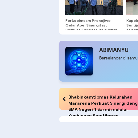
Forkopimcam Pronojiwo
Kapol
Gelar Apel Sinergitas,
Serti
Perkuat Soliditas Pelayanan
13 Kap
Pemerintahan
Organ
ABIMANYU
Berselancar di sam
Bhabinkamtibmas Kelurahan
Mararena Perkuat Sinergi den
SMA Negeri 1 Sarmi melalui
Kunjungan Kamtibmas