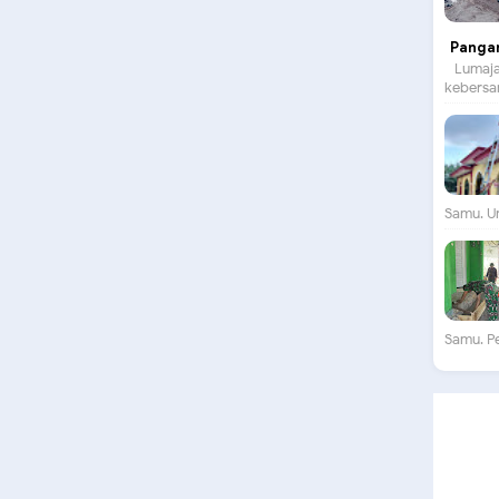
Panga
Lumajan
kebersam
Samu. Un
Samu. P