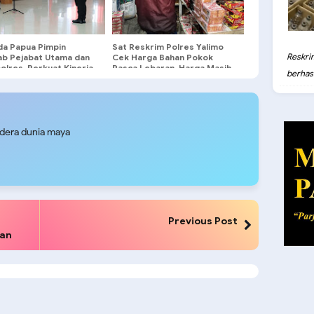
da Papua Pimpin
Sat Reskrim Polres Yalimo
Reskri
jab Pejabat Utama dan
Cek Harga Bahan Pokok
olres, Perkuat Kinerja
Pasca Lebaran, Harga Masih
berhasil
isasi
di Atas HET
udera dunia maya
Previous Post
gan