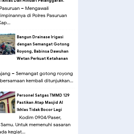
Ikhlas Dan Hindari Pelanggaran.
Pasuruan – Mengawali
mpinannya di Polres Pasuruan
ap...
Bangun Drainase Irigasi
dengan Semangat Gotong
Royong, Babinsa Dawuhan
Wetan Perkuat Ketahanan
ang – Semangat gotong royong
bersamaan kembali ditunjukkan...
Personel Satgas TMMD 129
Pastikan Atap Masjid Al
Ikhlas Tidak Bocor Lagi
Kodim 0904/Paser,
 Samu. Untuk memenuhi sasaran
ada kegiat...