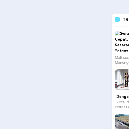
TR
Malinau,
Manungg
Dengan
Kota Pa
Polres P