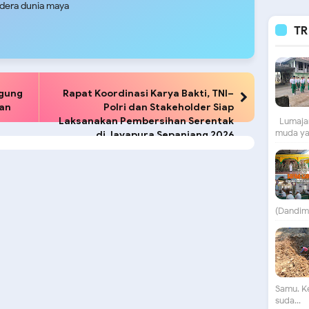
udera dunia maya
TR
agung
Rapat Koordinasi Karya Bakti, TNI–
an
Polri dan Stakeholder Siap
Laksanakan Pembersihan Serentak
Lumajan
muda yan
di Jayapura Sepanjang 2026
(Dandim)
Samu. K
suda...