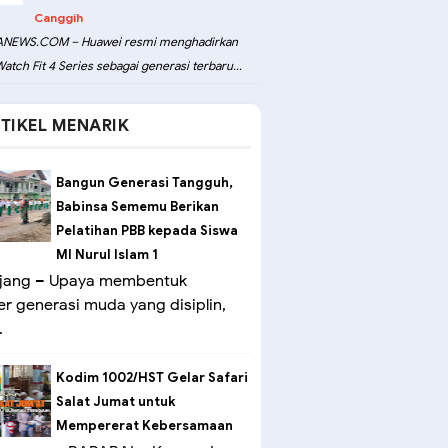
Canggih
NEWS.COM – Huawei resmi menghadirkan
atch Fit 4 Series sebagai generasi terbaru...
TIKEL MENARIK
Bangun Generasi Tangguh,
Babinsa Sememu Berikan
Pelatihan PBB kepada Siswa
MI Nurul Islam 1
ang – Upaya membentuk
er generasi muda yang disiplin,
.
Kodim 1002/HST Gelar Safari
Salat Jumat untuk
Mempererat Kebersamaan