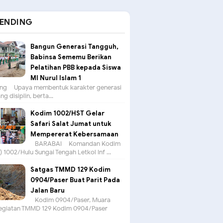
ENDING
Bangun Generasi Tangguh,
Babinsa Sememu Berikan
Pelatihan PBB kepada Siswa
MI Nurul Islam 1
g – Upaya membentuk karakter generasi
g disiplin, berta...
Kodim 1002/HST Gelar
Safari Salat Jumat untuk
Mempererat Kebersamaan
BARABAI – Komandan Kodim
 1002/Hulu Sungai Tengah Letkol Inf ...
Satgas TMMD 129 Kodim
0904/Paser Buat Parit Pada
Jalan Baru
Kodim 0904/Paser, Muara
egiatan TMMD 129 Kodim 0904/Paser