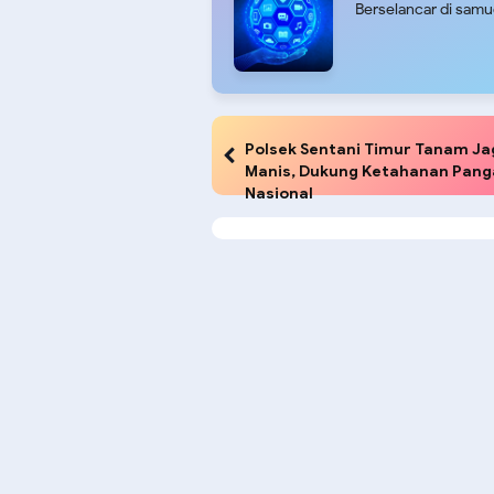
Berselancar di sam
Polsek Sentani Timur Tanam J
Manis, Dukung Ketahanan Pang
Nasional