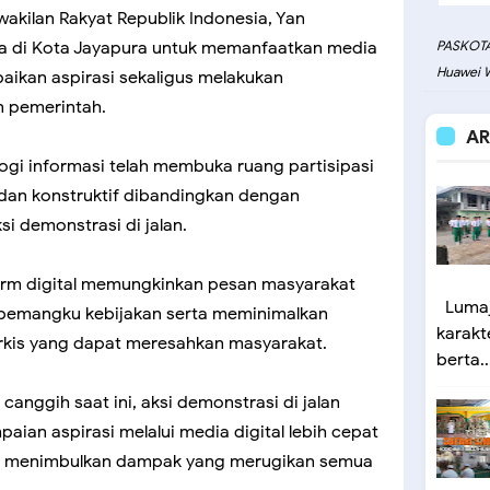
kilan Rakyat Republik Indonesia, Yan
 di Kota Jayapura untuk memanfaatkan media
PASKOTA
Huawei W
aikan aspirasi sekaligus melakukan
 pemerintah.
AR
ogi informasi telah membuka ruang partisipasi
f, dan konstruktif dibandingkan dengan
si demonstrasi di jalan.
rm digital memungkinkan pesan masyarakat
Lumaj
pemangku kebijakan serta meminimalkan
karakt
arkis yang dapat meresahkan masyarakat.
berta..
canggih saat ini, aksi demonstrasi di jalan
paian aspirasi melalui media digital lebih cepat
ak menimbulkan dampak yang merugikan semua