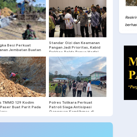
Reskri
berhasil
Standar Gizi dan Keamanan
gka Besi Perkuat
Pangan Jadi Prioritas, Kabid
anan Jembatan Buatan
Dokkes Polda Papua Hadiri
nel TMMD 129
Workshop Program Makan
Bergizi Gratis
s TMMD 129 Kodim
Polres Tolikara Perkuat
Paser Buat Parit Pada
Patroli Siaga Antisipasi
Baru
Gangguan Kamtibmas di
Karubagat