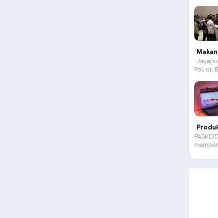
Makan 
Jayapur
Pol. dr.
Produk
PASKOT
memperk