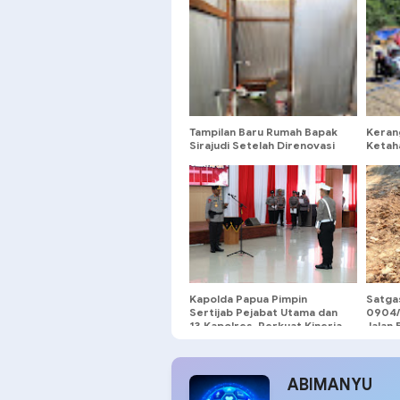
Tampilan Baru Rumah Bapak
Keran
Sirajudi Setelah Direnovasi
Ketah
Satgas Tmmd-129
Perso
Kapolda Papua Pimpin
Satga
Sertijab Pejabat Utama dan
0904/
13 Kapolres, Perkuat Kinerja
Jalan 
Organisasi
ABIMANYU