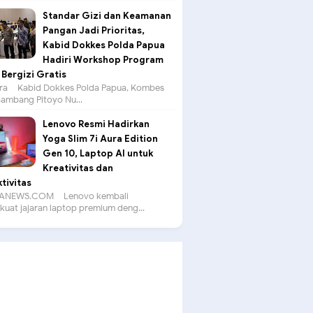
Standar Gizi dan Keamanan
Pangan Jadi Prioritas,
Kabid Dokkes Polda Papua
Hadiri Workshop Program
Bergizi Gratis
a – Kabid Dokkes Polda Papua, Kombes
 Bambang Pitoyo Nu...
Lenovo Resmi Hadirkan
Yoga Slim 7i Aura Edition
Gen 10, Laptop AI untuk
Kreativitas dan
tivitas
ANEWS.COM – Lenovo kembali
uat jajaran laptop premium deng...