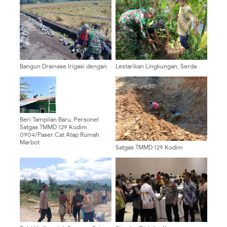
Bangun Drainase Irigasi dengan
Lestarikan Lingkungan, Serda
Semangat Gotong Royong,
Budiono Bersama Poktan
Babinsa Dawuhan Wetan Perkuat
Sidodadi Tanam Pohon Melalui
Ketahanan Pangan
Aksi Bersatu Dengan Alam
Beri Tampilan Baru, Personel
Satgas TMMD 129 Kodim
0904/Paser Cat Atap Rumah
Marbot
Satgas TMMD 129 Kodim
0904/Paser Buat Parit Pada Jalan
Baru