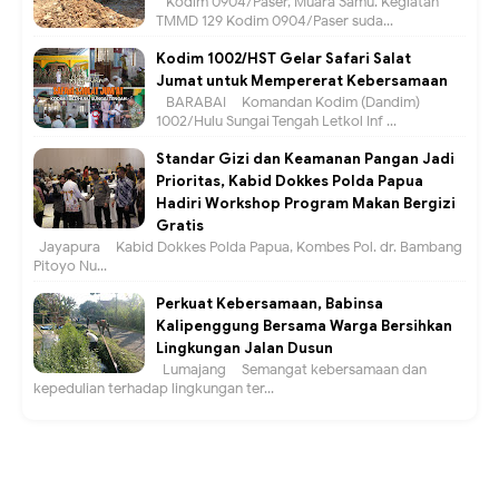
Kodim 0904/Paser, Muara Samu. Kegiatan
TMMD 129 Kodim 0904/Paser suda...
Kodim 1002/HST Gelar Safari Salat
Jumat untuk Mempererat Kebersamaan
BARABAI – Komandan Kodim (Dandim)
1002/Hulu Sungai Tengah Letkol Inf ...
Standar Gizi dan Keamanan Pangan Jadi
Prioritas, Kabid Dokkes Polda Papua
Hadiri Workshop Program Makan Bergizi
Gratis
Jayapura – Kabid Dokkes Polda Papua, Kombes Pol. dr. Bambang
Pitoyo Nu...
Perkuat Kebersamaan, Babinsa
Kalipenggung Bersama Warga Bersihkan
Lingkungan Jalan Dusun
Lumajang – Semangat kebersamaan dan
kepedulian terhadap lingkungan ter...