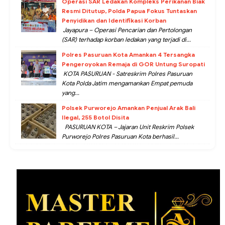
Operasi SAR Ledakan Kompleks Perikanan Biak
Resmi Ditutup, Polda Papua Fokus Tuntaskan
Penyidikan dan Identifikasi Korban
Jayapura – Operasi Pencarian dan Pertolongan
(SAR) terhadap korban ledakan yang terjadi di...
Polres Pasuruan Kota Amankan 4 Tersangka
Pengeroyokan Remaja di GOR Untung Suropati
KOTA PASURUAN - Satreskrim Polres Pasuruan
Kota Polda Jatim mengamankan Empat pemuda
yang...
Polsek Purworejo Amankan Penjual Arak Bali
Ilegal, 255 Botol Disita
PASURUAN KOTA – Jajaran Unit Reskrim Polsek
Purworejo Polres Pasuruan Kota berhasil...