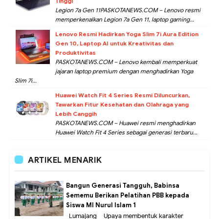
Tinggi
Legion 7a Gen 11PASKOTANEWS.COM – Lenovo resmi
memperkenalkan Legion 7a Gen 11, laptop gaming...
Lenovo Resmi Hadirkan Yoga Slim 7i Aura Edition
Gen 10, Laptop AI untuk Kreativitas dan
Produktivitas
PASKOTANEWS.COM – Lenovo kembali memperkuat
jajaran laptop premium dengan menghadirkan Yoga
Slim 7i...
Huawei Watch Fit 4 Series Resmi Diluncurkan,
Tawarkan Fitur Kesehatan dan Olahraga yang
Lebih Canggih
PASKOTANEWS.COM – Huawei resmi menghadirkan
Huawei Watch Fit 4 Series sebagai generasi terbaru...
ARTIKEL MENARIK
Bangun Generasi Tangguh, Babinsa
Sememu Berikan Pelatihan PBB kepada
Siswa MI Nurul Islam 1
Lumajang – Upaya membentuk karakter