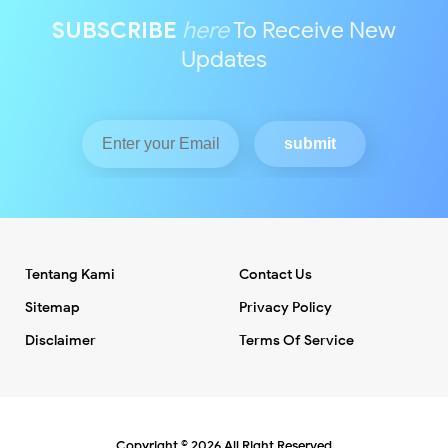
SUBSCRIBE
here
To Receive New
Updates
Tentang Kami
Contact Us
Sitemap
Privacy Policy
Disclaimer
Terms Of Service
Copyright ©
2026
All Right Reserved