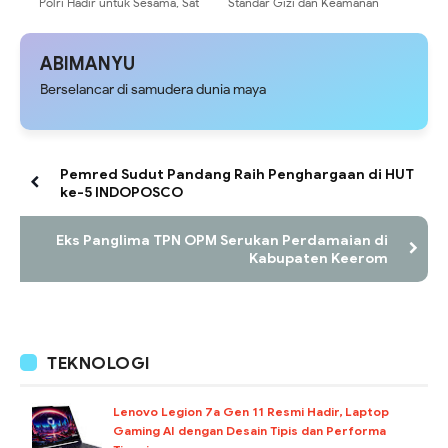
Polri Hadir untuk Sesama, Sat
Standar Gizi dan Keamanan
Binmas Polres Mamberamo
Pangan Jadi Prioritas, Kabid
Tengah Berikan Dukungan Untuk
Dokkes Polda Papua Hadiri
Gereja Katolik Santo Yusuf
Workshop Program Makan
ABIMANYU
Bergizi Gratis
Berselancar di samudera dunia maya
Pemred Sudut Pandang Raih Penghargaan di HUT
ke-5 INDOPOSCO
Eks Panglima TPN OPM Serukan Perdamaian di
Kabupaten Keerom
TEKNOLOGI
Lenovo Legion 7a Gen 11 Resmi Hadir, Laptop
Gaming AI dengan Desain Tipis dan Performa