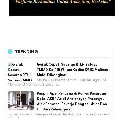
TRENDING
Gerak Cepat, Sasaran RTLH Satgas
TMMD Ke-125 Wiltas Kodim 0910/Malinau
Mulai Dibongkar.
Malinau, Kalimantan Utara – Satuan Tugas TNI
Manunggal Membangun Desa (S...
Pimpin Apel Perdana di Polres Pasuruan
Kota, AKBP Arief Ardiansyah Prasetya,
Ajak Personel Bekerja Dengan Ikhlas Dan
Hindari Pelanggaran.
Kota Pasuruan – Mengawali kepemimpinannya di Polres Pasuruan