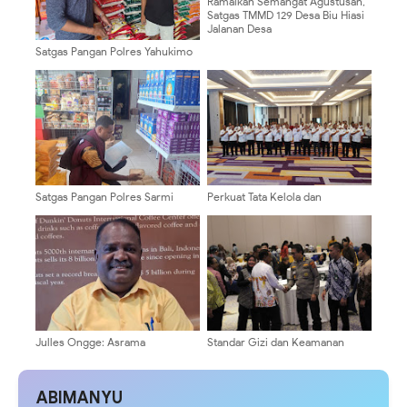
Ramaikan Semangat Agustusan,
Satgas TMMD 129 Desa Biu Hiasi
Jalanan Desa
Satgas Pangan Polres Yahukimo
Pantau Harga Beras di Retail
Modern dan Pasar Tradisional
Dekai
Satgas Pangan Polres Sarmi
Perkuat Tata Kelola dan
Lakukan Pengecekan Harga
Pengawasan Internal, Polda
Beras di Kios Sultan, Pastikan
Papua Gelar Bimtek SPIP,
Ketersediaan dan Stabilitas
Manajemen Risiko dan
Harga
Peningkatan Kapasitas APIP
Julles Ongge: Asrama
Standar Gizi dan Keamanan
Mahasiswa Harus Jadi Pusat
Pangan Jadi Prioritas, Kabid
Pembinaan, Bukan Ruang
Dokkes Polda Papua Hadiri
Provokasi
Workshop Program Makan
ABIMANYU
Bergizi Gratis