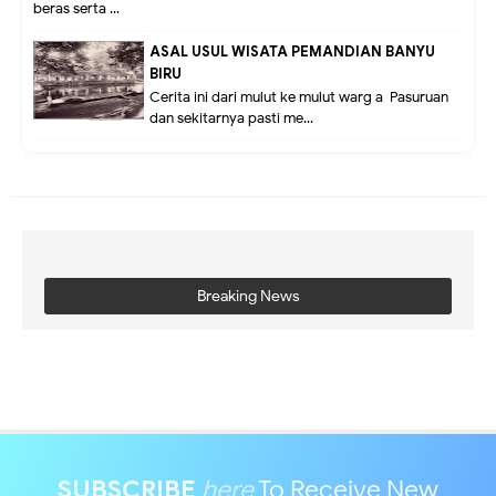
beras serta ...
ASAL USUL WISATA PEMANDIAN BANYU
BIRU
Cerita ini dari mulut ke mulut warg a Pasuruan
dan sekitarnya pasti me...
Breaking News
SUBSCRIBE
here
To Receive New