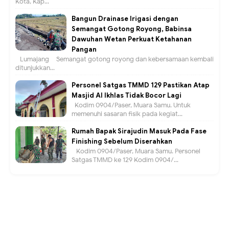
Kota, Kap...
Bangun Drainase Irigasi dengan
Semangat Gotong Royong, Babinsa
Dawuhan Wetan Perkuat Ketahanan
Pangan
Lumajang – Semangat gotong royong dan kebersamaan kembali
ditunjukkan...
Personel Satgas TMMD 129 Pastikan Atap
Masjid Al Ikhlas Tidak Bocor Lagi
Kodim 0904/Paser, Muara Samu. Untuk
memenuhi sasaran fisik pada kegiat...
Rumah Bapak Sirajudin Masuk Pada Fase
Finishing Sebelum Diserahkan
Kodim 0904/Paser, Muara Samu. Personel
Satgas TMMD ke 129 Kodim 0904/...