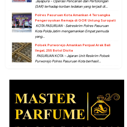
Jayapura – Operasi Pencarian dan Pertolongan
(SAR) terhadap korban ledakan yang terjadi di...
Polres Pasuruan Kota Amankan 4 Tersangka
Pengeroyokan Remaja di GOR Untung Suropati
KOTA PASURUAN - Satreskrim Polres Pasuruan
Kota Polda Jatim mengamankan Empat pemuda
yang...
Polsek Purworejo Amankan Penjual Arak Bali
Ilegal, 255 Botol Disita
PASURUAN KOTA – Jajaran Unit Reskrim Polsek
Purworejo Polres Pasuruan Kota berhasil...