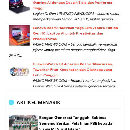
Gaming AI dengan Desain Tipis dan Performa
Tinggi
Legion 7a Gen 11PASKOTANEWS.COM – Lenovo resmi
memperkenalkan Legion 7a Gen 11, laptop gaming...
Lenovo Resmi Hadirkan Yoga Slim 7i Aura Edition
Gen 10, Laptop AI untuk Kreativitas dan
Produktivitas
PASKOTANEWS.COM – Lenovo kembali memperkuat
jajaran laptop premium dengan menghadirkan Yoga
Slim 7i...
Huawei Watch Fit 4 Series Resmi Diluncurkan,
Tawarkan Fitur Kesehatan dan Olahraga yang
Lebih Canggih
PASKOTANEWS.COM – Huawei resmi menghadirkan
Huawei Watch Fit 4 Series sebagai generasi terbaru...
ARTIKEL MENARIK
Bangun Generasi Tangguh, Babinsa
Sememu Berikan Pelatihan PBB kepada
Siswa MI Nurul Islam 1