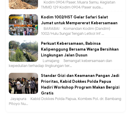
Kodim 0904/Paser, Muara Samu. Kegiatan
TMMD 129 Kodim 0904/Paser suda...
Kodim 1002/HST Gelar Safari Salat
Jumat untuk Mempererat Kebersamaan
BARABAI – Komandan Kodim (Dandim)
1002/Hulu Sungai Tengah Letkol Inf ...
Perkuat Kebersamaan, Babinsa
Kalipenggung Bersama Warga Bersihkan
Lingkungan Jalan Dusun
Lumajang – Semangat kebersamaan dan
kepedulian terhadap lingkungan ter...
Standar Gizi dan Keamanan Pangan Jadi
Prioritas, Kabid Dokkes Polda Papua
Hadiri Workshop Program Makan Bergizi
Gratis
Jayapura – Kabid Dokkes Polda Papua, Kombes Pol. dr. Bambang
Pitoyo Nu...