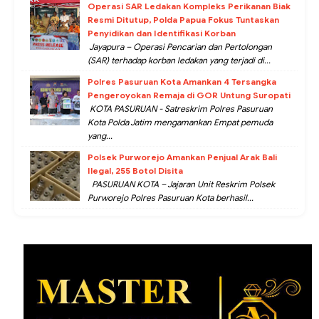
Operasi SAR Ledakan Kompleks Perikanan Biak
Resmi Ditutup, Polda Papua Fokus Tuntaskan
Penyidikan dan Identifikasi Korban
Jayapura – Operasi Pencarian dan Pertolongan
(SAR) terhadap korban ledakan yang terjadi di...
Polres Pasuruan Kota Amankan 4 Tersangka
Pengeroyokan Remaja di GOR Untung Suropati
KOTA PASURUAN - Satreskrim Polres Pasuruan
Kota Polda Jatim mengamankan Empat pemuda
yang...
Polsek Purworejo Amankan Penjual Arak Bali
Ilegal, 255 Botol Disita
PASURUAN KOTA – Jajaran Unit Reskrim Polsek
Purworejo Polres Pasuruan Kota berhasil...