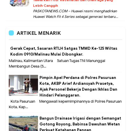
Lebih Canggih
PASKOTANEWS.COM – Huawei resmi menghadirkan
Huawei Watch Fit 4 Series sebagai generasi terbaru...
ARTIKEL MENARIK
Gerak Cepat, Sasaran RTLH Satgas TMMD Ke-125 Wiltas
Kodim 0910/Malinau Mulai Dibongkar.
Malinau, Kalimantan Utara – Satuan Tugas TNI Manunggal
Membangun Desa (S...
Pimpin Apel Perdana di Polres Pasuruan
Kota, AKBP Arief Ardiansyah Prasetya,
Ajak Personel Bekerja Dengan Ikhlas Dan
Hindari Pelanggaran.
Kota Pasuruan – Mengawali kepemimpinannya di Polres Pasuruan
Kota, Kap...
Bangun Drainase Irigasi dengan Semangat
Gotong Royong, Babinsa Dawuhan Wetan
Perkuat Ketahanan Pangan