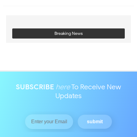
Breaking News
SUBSCRIBE
here
To Receive New
Updates