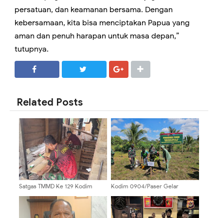
persatuan, dan keamanan bersama. Dengan
kebersamaan, kita bisa menciptakan Papua yang
aman dan penuh harapan untuk masa depan,”
tutupnya.
SHARE
SHARE
Related Posts
Satgas TMMD Ke 129 Kodim
Kodim 0904/Paser Gelar
0904/Paser Pasang Lantai Baru
Penanaman Pohon Dalam
Pada Rumah Bapak Harim
Rangkaian Kegiatan TMMD Ke
129