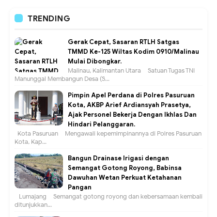
TRENDING
Gerak Cepat, Sasaran RTLH Satgas
TMMD Ke-125 Wiltas Kodim 0910/Malinau
Mulai Dibongkar.
Malinau, Kalimantan Utara – Satuan Tugas TNI
Manunggal Membangun Desa (S...
Pimpin Apel Perdana di Polres Pasuruan
Kota, AKBP Arief Ardiansyah Prasetya,
Ajak Personel Bekerja Dengan Ikhlas Dan
Hindari Pelanggaran.
Kota Pasuruan – Mengawali kepemimpinannya di Polres Pasuruan
Kota, Kap...
Bangun Drainase Irigasi dengan
Semangat Gotong Royong, Babinsa
Dawuhan Wetan Perkuat Ketahanan
Pangan
Lumajang – Semangat gotong royong dan kebersamaan kembali
ditunjukkan...