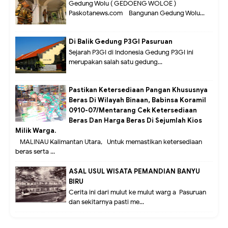
Gedung Wolu ( GEDOENG WOLOE )
Paskotanews.com - Bangunan Gedung Wolu...
Di Balik Gedung P3GI Pasuruan
Sejarah P3GI di Indonesia Gedung P3GI ini
merupakan salah satu gedung...
Pastikan Ketersediaan Pangan Khususnya
Beras Di Wilayah Binaan, Babinsa Koramil
0910-07/Mentarang Cek Ketersediaan
Beras Dan Harga Beras Di Sejumlah Kios
Milik Warga.
MALINAU Kalimantan Utara,- Untuk memastikan ketersediaan
beras serta ...
ASAL USUL WISATA PEMANDIAN BANYU
BIRU
Cerita ini dari mulut ke mulut warg a Pasuruan
dan sekitarnya pasti me...