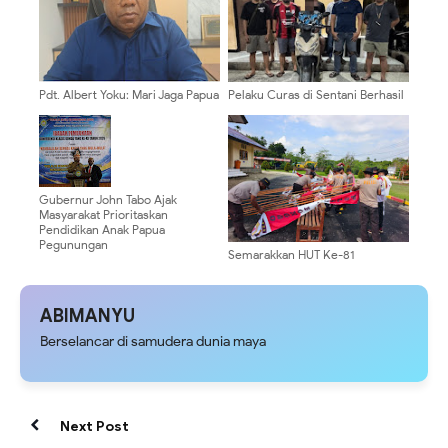
Pdt. Albert Yoku: Mari Jaga Papua
Pelaku Curas di Sentani Berhasil
Tetap Aman dengan Semangat
Ditangkap, Tim URC Polres
Persaudaraan
Jayapura Terus Intensifkan
Penindakan Kejahatan 3C
Gubernur John Tabo Ajak
Masyarakat Prioritaskan
Pendidikan Anak Papua
Pegunungan
Semarakkan HUT Ke-81
Kemerdekaan RI, Polsek Bonggo
Pasang Umbul-Umbul dan
Bendera Merah Putih
ABIMANYU
Berselancar di samudera dunia maya
Next Post