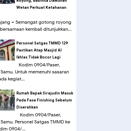
Royong, Babinsa Dawuhan
Wetan Perkuat Ketahanan
ang – Semangat gotong royong
bersamaan kembali ditunjukkan...
Personel Satgas TMMD 129
Pastikan Atap Masjid Al
Ikhlas Tidak Bocor Lagi
Kodim 0904/Paser,
 Samu. Untuk memenuhi sasaran
ada kegiat...
Rumah Bapak Sirajudin Masuk
Pada Fase Finishing Sebelum
Diserahkan
Kodim 0904/Paser,
 Samu. Personel Satgas TMMD ke
dim 0904/...