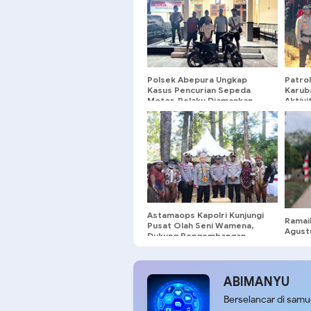
Polsek Abepura Ungkap
Patro
Kasus Pencurian Sepeda
Karub
Motor, Pelaku Diamankan
Aktiv
Bersama Barang Bukti
Situa
Aman 
Astamaops Kapolri Kunjungi
Ramai
Pusat Olah Seni Wamena,
Agust
Dukung Pengembangan
Desa B
Generasi Muda Papua
ABIMANYU
Berselancar di sam