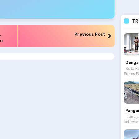
TR
,
Previous Post
an
Dengan
Kota Pa
Polres P
Panga
Lumajan
kebersam