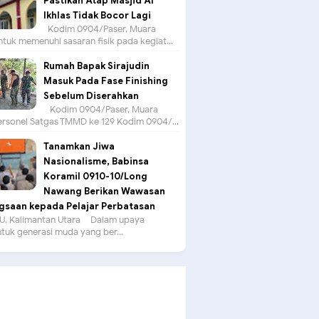
Pastikan Atap Masjid Al
Ikhlas Tidak Bocor Lagi
Kodim 0904/Paser, Muara
tuk memenuhi sasaran fisik pada kegiat...
Rumah Bapak Sirajudin
Masuk Pada Fase Finishing
Sebelum Diserahkan
Kodim 0904/Paser, Muara
ersonel Satgas TMMD ke 129 Kodim 0904/...
Tanamkan Jiwa
Nasionalisme, Babinsa
Koramil 0910-10/Long
Nawang Berikan Wawasan
saan kepada Pelajar Perbatasan
, Kalimantan Utara – Dalam upaya
uk generasi muda yang ber...