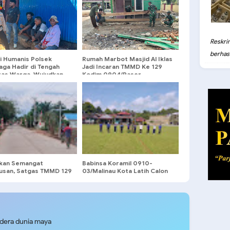
Reskri
berhasil
li Humanis Polsek
Rumah Marbot Masjid Al Iklas
aga Hadir di Tengah
Jadi Incaran TMMD Ke 129
itas Warga, Wujudkan
Kodim 0904/Paser
si Kamtibmas yang
dan Kondusif
kan Semangat
Babinsa Koramil 0910-
usan, Satgas TMMD 129
03/Malinau Kota Latih Calon
iu Hiasi Jalanan Desa
Paskibraka SMPN 01 Masehi
Setulang
udera dunia maya