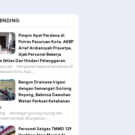
ENDING
Pimpin Apel Perdana di
Polres Pasuruan Kota, AKBP
Arief Ardiansyah Prasetya,
Ajak Personel Bekerja
 Ikhlas Dan Hindari Pelanggaran.
suruan – Mengawali kepemimpinannya di
asuruan Kota, Kap...
Bangun Drainase Irigasi
dengan Semangat Gotong
Royong, Babinsa Dawuhan
Wetan Perkuat Ketahanan
n
g – Semangat gotong royong dan
aan kembali ditunjukkan...
Personel Satgas TMMD 129