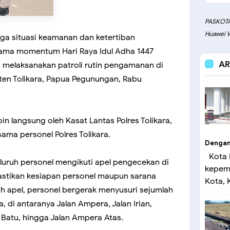
PASKOTA
Huawei W
ga situasi keamanan dan ketertiban
ama momentum Hari Raya Idul Adha 1447
AR
ra melaksanakan patroli rutin pengamanan di
ten Tolikara, Papua Pegunungan, Rabu
in langsung oleh Kasat Lantas Polres Tolikara,
sama personel Polres Tolikara.
Dengan 
Kota 
eluruh personel mengikuti apel pengecekan di
kepemi
astikan kesiapan personel maupun sarana
Kota, K
 apel, personel bergerak menyusuri sejumlah
ga, di antaranya Jalan Ampera, Jalan Irian,
g Batu, hingga Jalan Ampera Atas.