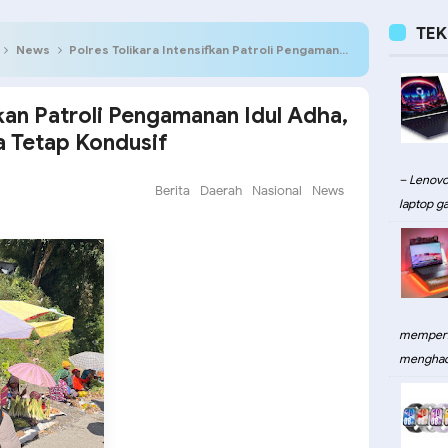
TE
News
Polres Tolikara Intensifkan Patroli Pengamanan Idul Adha, Pastikan Kota Karubaga Tetap Kondusif
fkan Patroli Pengamanan Idul Adha,
a Tetap Kondusif
– Lenovo
Berita
Daerah
Nasional
News
laptop ga
memperku
menghadi