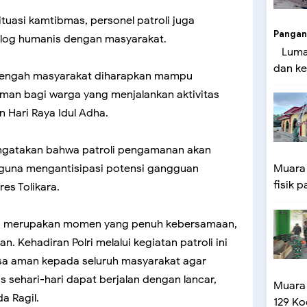
tuasi kamtibmas, personel patroli juga
Pangan
log humanis dengan masyarakat.
Lumaj
dan ke
i tengah masyarakat diharapkan mampu
an bagi warga yang menjalankan aktivitas
 Hari Raya Idul Adha.
mengatakan bahwa patroli pengamanan akan
n guna mengantisipasi potensi gangguan
Muara
fisik p
es Tolikara.
ha merupakan momen yang penuh kebersamaan,
. Kehadiran Polri melalui kegiatan patroli ini
sa aman kepada seluruh masyarakat agar
s sehari-hari dapat berjalan dengan lancar,
Muara
a Ragil.
129 Ko