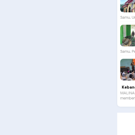
Samu. Un
Samu. P
Kebang
MALINAU
membent