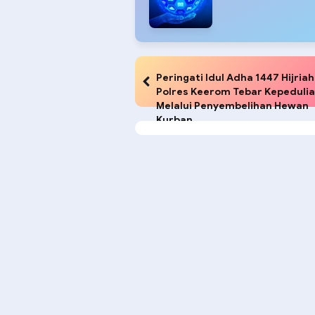
Peringati Idul Adha 1447 Hijriah
Polres Keerom Tebar Kepeduli
Melalui Penyembelihan Hewan
Kurban