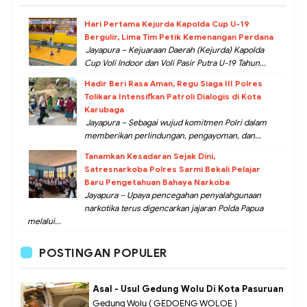
Hari Pertama Kejurda Kapolda Cup U-19
Bergulir, Lima Tim Petik Kemenangan Perdana
Jayapura – Kejuaraan Daerah (Kejurda) Kapolda
Cup Voli Indoor dan Voli Pasir Putra U-19 Tahun...
Hadir Beri Rasa Aman, Regu Siaga III Polres
Tolikara Intensifkan Patroli Dialogis di Kota
Karubaga
Jayapura – Sebagai wujud komitmen Polri dalam
memberikan perlindungan, pengayoman, dan...
Tanamkan Kesadaran Sejak Dini,
Satresnarkoba Polres Sarmi Bekali Pelajar
Baru Pengetahuan Bahaya Narkoba
Jayapura – Upaya pencegahan penyalahgunaan
narkotika terus digencarkan jajaran Polda Papua
melalui...
POSTINGAN POPULER
Asal - Usul Gedung Wolu Di Kota Pasuruan
Gedung Wolu ( GEDOENG WOLOE )