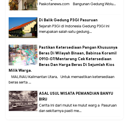
Paskotanews.com - Bangunan Gedung Wolu...
Di Balik Gedung P3GI Pasuruan
Sejarah P3GI di Indonesia Gedung P3GI ini
merupakan salah satu gedung...
Pastikan Ketersediaan Pangan Khususnya
Beras Di Wilayah Binaan, Babinsa Koramil
0910-07/Mentarang Cek Ketersediaan
Beras Dan Harga Beras Di Sejumlah Kios
Milik Warga.
MALINAU Kalimantan Utara,- Untuk memastikan ketersediaan
beras serta ...
ASAL USUL WISATA PEMANDIAN BANYU
BIRU
Cerita ini dari mulut ke mulut warg a Pasuruan
dan sekitarnya pasti me...