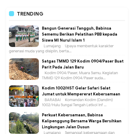
TRENDING
Bangun Generasi Tangguh, Babinsa
Sememu Berikan Pelatihan PBB kepada
Siswa MI Nurul Islam 1
Lumajang – Upaya membentuk karakter
generasi muda yang disiplin, berta...
Satgas TMMD 129 Kodim 0904/Paser Buat
Parit Pada Jalan Baru
Kodim 0904/Paser, Muara Samu. Kegiatan
TMMD 129 Kodim 0904/Paser suda...
Kodim 1002/HST Gelar Safari Salat
Jumat untuk Mempererat Kebersamaan
BARABAI – Komandan Kodim (Dandim)
1002/Hulu Sungai Tengah Letkol Inf ...
Perkuat Kebersamaan, Babinsa
Kalipenggung Bersama Warga Bersihkan
Lingkungan Jalan Dusun
Lumajang – Semangat kebersamaan dan