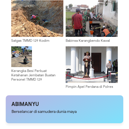
Pelepasan Mantan Kapolres
Kapolda Jatim Cup 2026
Satgas TMMD 129 Kodim
Babinsa Karangbendo Kawal
0904/Paser Buat Parit Pada Jalan
Pembangunan Drainase Irigasi,
Baru
Dukung Kelancaran Pengairan
Lahan Pertanian
Kerangka Besi Perkuat
Ketahanan Jembatan Buatan
Personel TMMD 129
Pimpin Apel Perdana di Polres
Pasuruan Kota, AKBP Arief
Ardiansyah Prasetya, Ajak
Personel Bekerja Dengan Ikhlas
ABIMANYU
Dan Hindari Pelanggaran.
Berselancar di samudera dunia maya