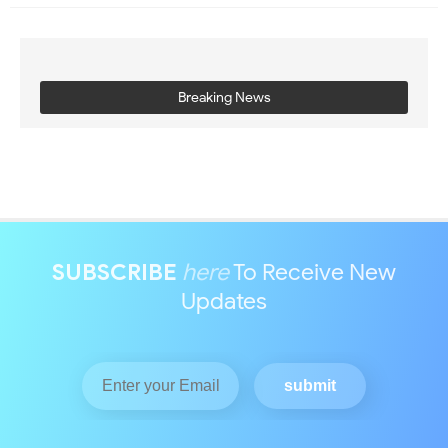
Breaking News
SUBSCRIBE
here
To Receive New
Updates