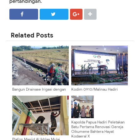
pertandingan.
SHARE
SHARE
Related Posts
Bangun Drainase Irigasi dengan
Kodim 0910/Malinau Hadiri
Semangat Gotong Royong,
Pengukuhan Pengurus Dharma
Babinsa Dawuhan Wetan Perkuat
Wanita Persatuan Kabupaten
Ketahanan Pangan
Malinau
Kapolda Papua Hadiri Peletakan
Batu Pertama Renovasi Gereja
Oikumene Bahtera Hayat
Kodaeral X
Plafon Masjid Al Ikhlas Mulai