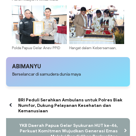
Terpasang, Satgas TMMD 129
Mempercantik Tampilannya
Polda Papua Gelar Anev PPID
Hangat dalam Kebersamaan,
Triwulan II 2026, Perkuat
Syukuran Hari Ulang Tahun ke-57
Pengelolaan Informasi Publik
Kapolda Papua Berlangsung
dan Apresiasi Kreativitas Konten
Penuh Makna
ABIMANYU
Digital
Berselancar di samudera dunia maya
BRI Peduli Serahkan Ambulans untuk Polres Biak
Numfor, Dukung Pelayanan Kesehatan dan
Kemanusiaan
YKB Daerah Papua Gelar Syukuran HUT ke-46,
Perkuat Komitmen Wujudkan Generasi Emas