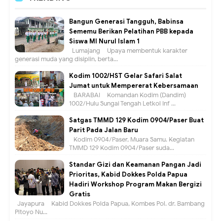
Bangun Generasi Tangguh, Babinsa
Sememu Berikan Pelatihan PBB kepada
Siswa MI Nurul Islam 1
Lumajang – Upaya membentuk karakter
generasi muda yang disiplin, berta...
Kodim 1002/HST Gelar Safari Salat
Jumat untuk Mempererat Kebersamaan
BARABAI – Komandan Kodim (Dandim)
1002/Hulu Sungai Tengah Letkol Inf ...
Satgas TMMD 129 Kodim 0904/Paser Buat
Parit Pada Jalan Baru
Kodim 0904/Paser, Muara Samu. Kegiatan
TMMD 129 Kodim 0904/Paser suda...
Standar Gizi dan Keamanan Pangan Jadi
Prioritas, Kabid Dokkes Polda Papua
Hadiri Workshop Program Makan Bergizi
Gratis
Jayapura – Kabid Dokkes Polda Papua, Kombes Pol. dr. Bambang
Pitoyo Nu...