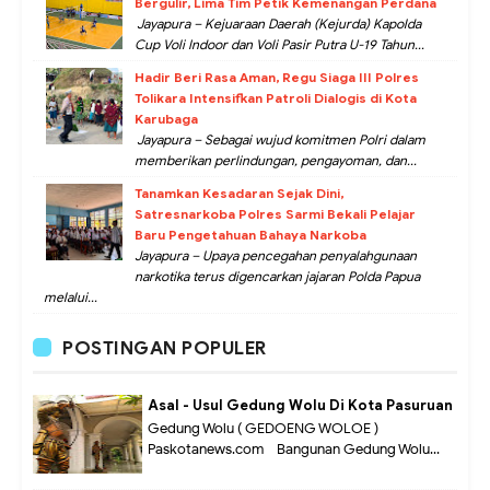
Bergulir, Lima Tim Petik Kemenangan Perdana
Jayapura – Kejuaraan Daerah (Kejurda) Kapolda
Cup Voli Indoor dan Voli Pasir Putra U-19 Tahun...
Hadir Beri Rasa Aman, Regu Siaga III Polres
Tolikara Intensifkan Patroli Dialogis di Kota
Karubaga
Jayapura – Sebagai wujud komitmen Polri dalam
memberikan perlindungan, pengayoman, dan...
Tanamkan Kesadaran Sejak Dini,
Satresnarkoba Polres Sarmi Bekali Pelajar
Baru Pengetahuan Bahaya Narkoba
Jayapura – Upaya pencegahan penyalahgunaan
narkotika terus digencarkan jajaran Polda Papua
melalui...
POSTINGAN POPULER
Asal - Usul Gedung Wolu Di Kota Pasuruan
Gedung Wolu ( GEDOENG WOLOE )
Paskotanews.com - Bangunan Gedung Wolu...