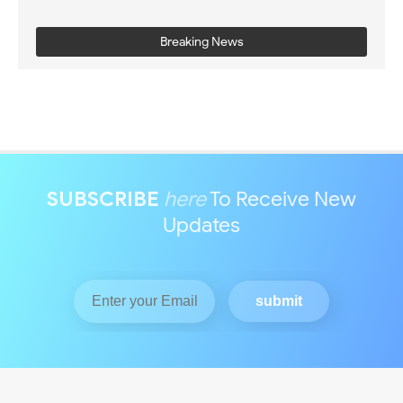
Breaking News
SUBSCRIBE
here
To Receive New
Updates