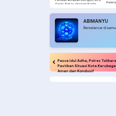
Pelet
Gelar Rakor dengan Polda
Renov
se-Tanah Papua
Bahte
ABIMANYU
Berselancar di sam
Pasca Idul Adha, Polres Tolikar
Pastikan Situasi Kota Karubaga
Aman dan Kondusif