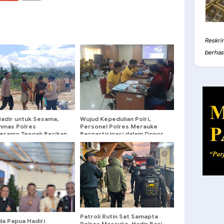
Reskri
berhasil
Hadir untuk Sesama,
Wujud Kepedulian Polri,
inmas Polres
Personel Polres Merauke
ramo Tengah Berikan
Berpartisipasi dalam Donor
gan Untuk Gereja
Darah Hari Pajak 2026
k Santo Yusuf
Patroli Rutin Sat Samapta
da Papua Hadiri
Polres Merauke, Hadir Beri