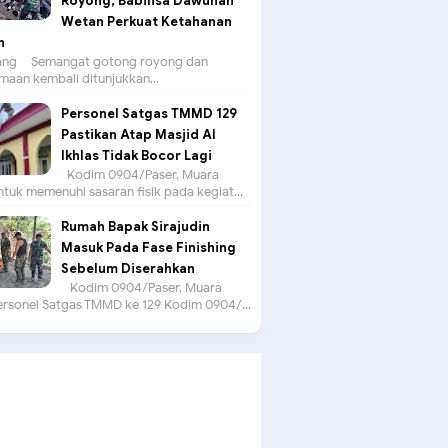
Royong, Babinsa Dawuhan
Wetan Perkuat Ketahanan
n
g – Semangat gotong royong dan
aan kembali ditunjukkan...
Personel Satgas TMMD 129
Pastikan Atap Masjid Al
Ikhlas Tidak Bocor Lagi
Kodim 0904/Paser, Muara
tuk memenuhi sasaran fisik pada kegiat...
Rumah Bapak Sirajudin
Masuk Pada Fase Finishing
Sebelum Diserahkan
Kodim 0904/Paser, Muara
ersonel Satgas TMMD ke 129 Kodim 0904/...