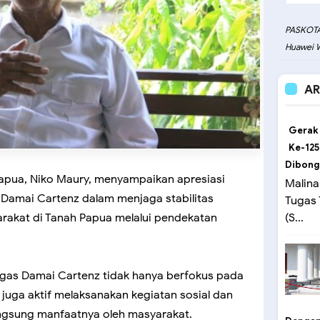
PASKOTA
Huawei W
AR
Gerak
Ke-125
Dibong
apua, Niko Maury, menyampaikan apresiasi
Malina
 Damai Cartenz dalam menjaga stabilitas
Tugas
rakat di Tanah Papua melalui pendekatan
(S...
tgas Damai Cartenz tidak hanya berfokus pada
juga aktif melaksanakan kegiatan sosial dan
ngsung manfaatnya oleh masyarakat.