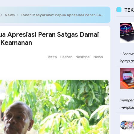
TE
News
Tokoh Masyarakat Papua Apresiasi Peran Satgas Damai Cartenz Jaga Stabilitas Keamanan
a Apresiasi Peran Satgas Damai
s Keamanan
– Lenovo
Berita
Daerah
Nasional
News
laptop ga
memperku
menghadi