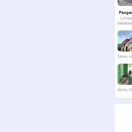
Panga
Lumajan
kebersam
Samu. Un
Samu. P