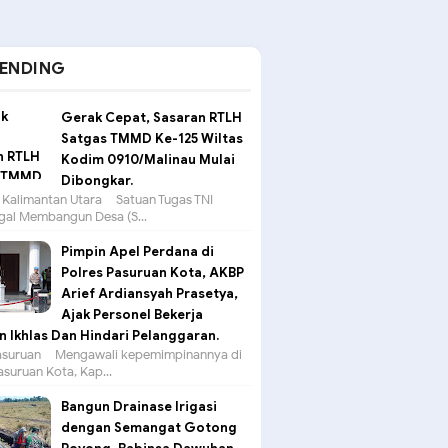
ENDING
Gerak Cepat, Sasaran RTLH
Satgas TMMD Ke-125 Wiltas
Kodim 0910/Malinau Mulai
Dibongkar.
 Kalimantan Utara – Satuan Tugas TNI
al Membangun Desa (S...
Pimpin Apel Perdana di
Polres Pasuruan Kota, AKBP
Arief Ardiansyah Prasetya,
Ajak Personel Bekerja
 Ikhlas Dan Hindari Pelanggaran.
suruan – Mengawali kepemimpinannya di
asuruan Kota, Kap...
Bangun Drainase Irigasi
dengan Semangat Gotong