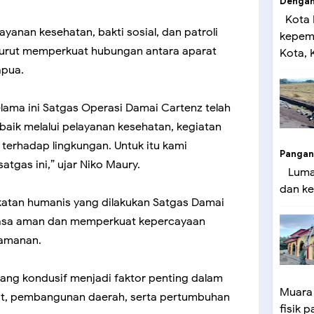
Dengan 
Kota 
ayanan kesehatan, bakti sosial, dan patroli
kepemi
 turut memperkuat hubungan antara aparat
Kota, K
apua.
elama ini Satgas Operasi Damai Cartenz telah
aik melalui pelayanan kesehatan, kegiatan
 terhadap lingkungan. Untuk itu kami
Pangan
gas ini,” ujar Niko Maury.
Lumaj
dan ke
tan humanis yang dilakukan Satgas Damai
asa aman dan memperkuat kepercayaan
eamanan.
ang kondusif menjadi faktor penting dalam
Muara
at, pembangunan daerah, serta pertumbuhan
fisik p