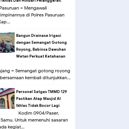
Ikhlas Dan Hindari Pelanggaran.
Pasuruan – Mengawali
mpinannya di Polres Pasuruan
ap...
Bangun Drainase Irigasi
dengan Semangat Gotong
Royong, Babinsa Dawuhan
Wetan Perkuat Ketahanan
ang – Semangat gotong royong
bersamaan kembali ditunjukkan...
Personel Satgas TMMD 129
Pastikan Atap Masjid Al
Ikhlas Tidak Bocor Lagi
Kodim 0904/Paser,
 Samu. Untuk memenuhi sasaran
ada kegiat...