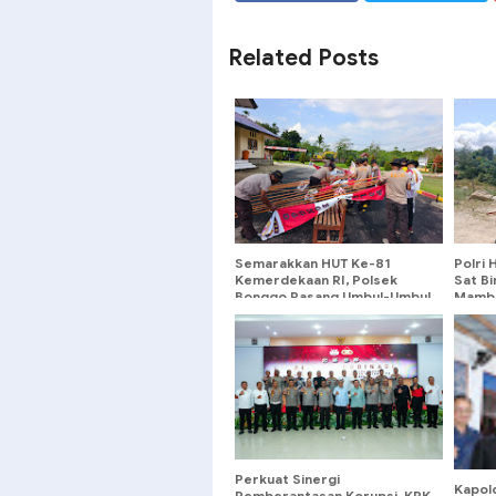
SHARE
SHARE
Related Posts
Semarakkan HUT Ke-81
Polri 
Kemerdekaan RI, Polsek
Sat B
Bonggo Pasang Umbul-Umbul
Mambe
dan Bendera Merah Putih
Dukun
Katoli
Perkuat Sinergi
Kapol
Pemberantasan Korupsi, KPK