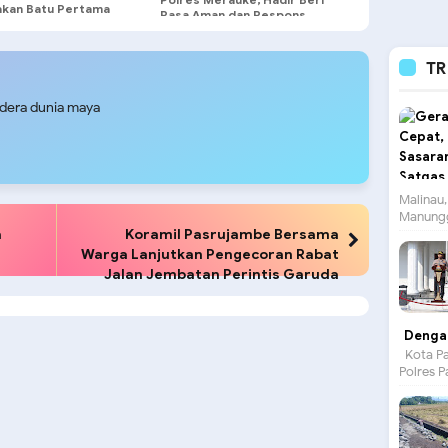
akan Batu Pertama
Rasa Aman dan Respons
asi Gereja Oikumene
Cepat Laporan Masyarakat
ra Hayat Kodaeral X
TR
udera dunia maya
Malinau,
Manungg
a
Koramil Pasrujambe Bersama
Warga Lanjutkan Pengecoran Rabat
Jalan Jembatan Perintis Garuda
Dengan
Kota Pa
Polres P