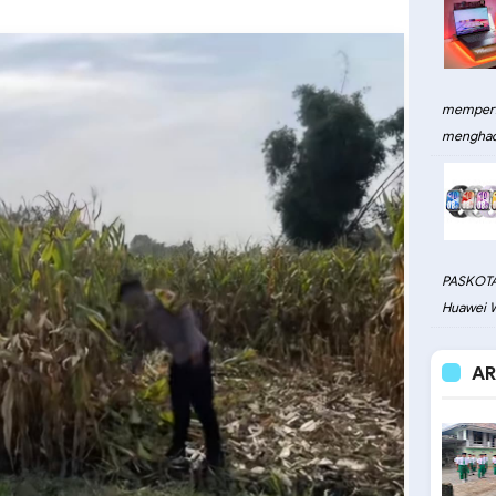
memperku
menghadi
PASKOTA
Huawei W
AR