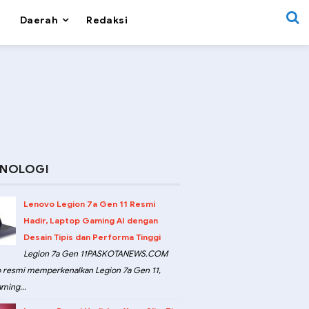
Daerah
Redaksi
KNOLOGI
Lenovo Legion 7a Gen 11 Resmi
Hadir, Laptop Gaming AI dengan
Desain Tipis dan Performa Tinggi
Legion 7a Gen 11PASKOTANEWS.COM
 resmi memperkenalkan Legion 7a Gen 11,
ming...