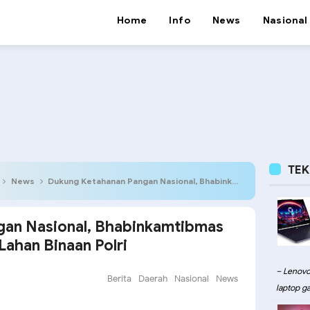
Home
Info
News
Nasional
TE
News
Dukung Ketahanan Pangan Nasional, Bhabinkamtibmas Krapyakrejo Rutin Cek Lahan Binaan Polri
gan Nasional, Bhabinkamtibmas
Lahan Binaan Polri
– Lenovo
Berita
Daerah
Nasional
News
laptop ga