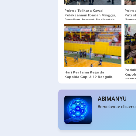
Polres Tolikara Kawal
Polres
Pelaksanaan Ibadah Minggu,
Patrol
Pastikan Jemaat Beribadah
Gangg
dengan Aman dan Khusyuk
Karub
Pedul
Hari Pertama Kejurda
Kapol
Kapolda Cup U-19 Bergulir,
Berik
Lima Tim Petik Kemenangan
Pence
Perdana
ABIMANYU
Berselancar di sam