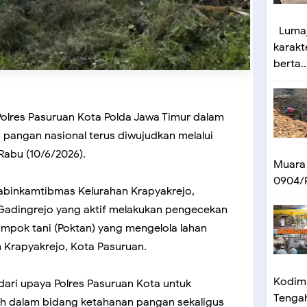
Lumaj
karakt
berta..
olres Pasuruan Kota Polda Jawa Timur dalam
angan nasional terus diwujudkan melalui
Rabu (10/6/2026).
Muara
0904/P
habinkamtibmas Kelurahan Krapyakrejo,
Gadingrejo yang aktif melakukan pengecekan
pok tani (Poktan) yang mengelola lahan
an Krapyakrejo, Kota Pasuruan.
Kodim 
dari upaya Polres Pasuruan Kota untuk
Tengah 
 dalam bidang ketahanan pangan sekaligus