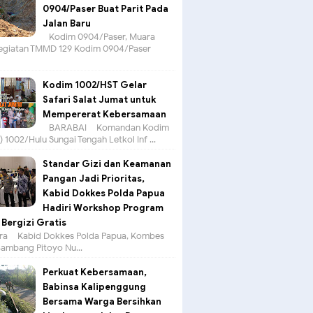
0904/Paser Buat Parit Pada
Jalan Baru
Kodim 0904/Paser, Muara
egiatan TMMD 129 Kodim 0904/Paser
Kodim 1002/HST Gelar
Safari Salat Jumat untuk
Mempererat Kebersamaan
BARABAI – Komandan Kodim
 1002/Hulu Sungai Tengah Letkol Inf ...
Standar Gizi dan Keamanan
Pangan Jadi Prioritas,
Kabid Dokkes Polda Papua
Hadiri Workshop Program
Bergizi Gratis
a – Kabid Dokkes Polda Papua, Kombes
 Bambang Pitoyo Nu...
Perkuat Kebersamaan,
Babinsa Kalipenggung
Bersama Warga Bersihkan