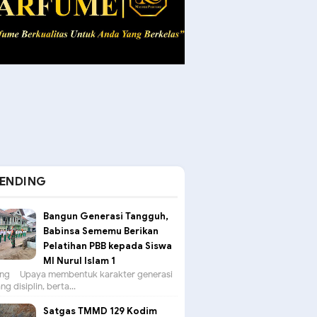
ENDING
Bangun Generasi Tangguh,
Babinsa Sememu Berikan
Pelatihan PBB kepada Siswa
MI Nurul Islam 1
g – Upaya membentuk karakter generasi
g disiplin, berta...
Satgas TMMD 129 Kodim