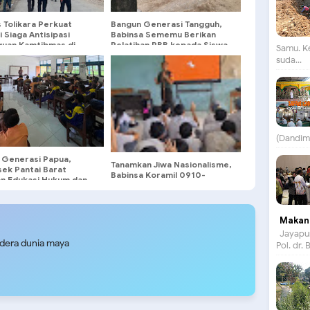
 Tolikara Perkuat
Bangun Generasi Tangguh,
i Siaga Antisipasi
Babinsa Sememu Berikan
uan Kamtibmas di
Pelatihan PBB kepada Siswa
Samu. K
agat
MI Nurul Islam 1
suda...
(Dandim)
i Generasi Papua,
Tanamkan Jiwa Nasionalisme,
sek Pantai Barat
Babinsa Koramil 0910-
an Edukasi Hukum dan
10/Long Nawang Berikan
gahan Narkoba
Wawasan Kebangsaan
kepada Pelajar Perbatasan
Makan 
Jayapur
udera dunia maya
Pol. dr.