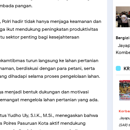
embada pangan.
 Polri hadir tidak hanya menjaga keamanan dan
juga ikut mendukung peningkatan produktivitas
tu sektor penting bagi kesejahteraan
Bergizi
Jayapu
Kombes
nkamtibmas turun langsung ke lahan pertanian
aman, berdiskusi dengan para petani, serta
KR
ng dihadapi selama proses pengelolaan lahan.
a menjadi bentuk dukungan dan motivasi
semangat mengelola lahan pertanian yang ada.
Korba
us Yudho Uly, S.I.K., M.Si., menegaskan bahwa
Jayapu
s Polres Pasuruan Kota aktif mendukung
(SAR) t