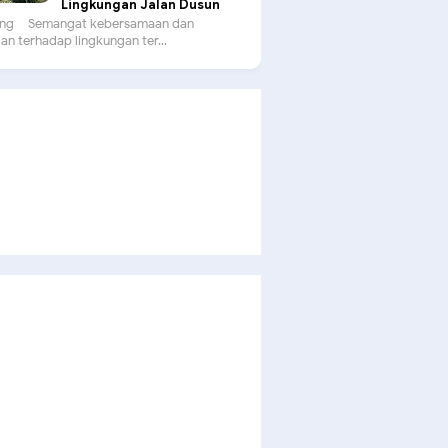
Lingkungan Jalan Dusun
g – Semangat kebersamaan dan
an terhadap lingkungan ter...