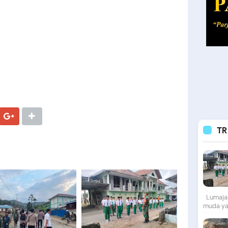
TR
Lumajan
muda yan