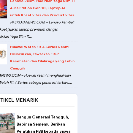
Lenovo Resmi Hadirkan Yoga Slim 7i
Aura Edition Gen 10, Laptop AI
untuk Kreativitas dan Produktivitas
PASKOTANEWS.COM – Lenovo kembali
at jajaran laptop premium dengan
rkan Yoga Slim 7i...
Huawei Watch Fit 4 Series Resmi
Diluncurkan, Tawarkan Fitur
Kesehatan dan Olahraga yang Lebih
Canggih
NEWS.COM – Huawei resmi menghadirkan
atch Fit 4 Series sebagai generasi terbaru...
TIKEL MENARIK
Bangun Generasi Tangguh,
Babinsa Sememu Berikan
Pelatihan PBB kepada Siswa