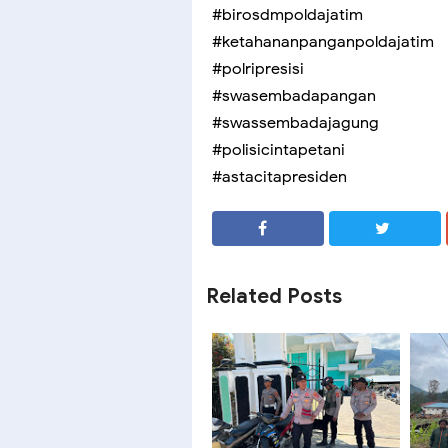
#birosdmpoldajatim
#ketahananpanganpoldajatim
#polripresisi
#swasembadapangan
#swassembadajagung
#polisicintapetani
#astacitapresiden
SHARE
SHARE
Related Posts