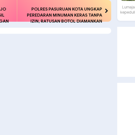
Lumajan
EJO
POLRES PASURUAN KOTA UNGKAP
kepeduli
IL
PEREDARAN MINUMAN KERAS TANPA
NGAN
IZIN, RATUSAN BOTOL DIAMANKAN