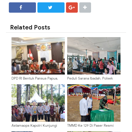
SHARE
SHARE
Related Posts
DPD RI Bentuk Pansus Papua,
Peduli Sarana Ibadah, Polsek
Yorrys Raweyai Tekankan
Bonggo Serahkan Bantuan
Pentingnya Perdamaian
kepada Panitia Pembangunan
Gereja
Astamaops Kapolri Kunjungi
TMMD Ke 129 Di Paser Resmi
Pusat Olah Seni Wamena,
Dibuka, Dandim 0904/Paser