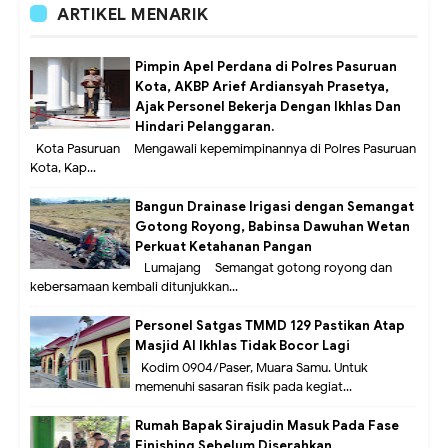
ARTIKEL MENARIK
Pimpin Apel Perdana di Polres Pasuruan
Kota, AKBP Arief Ardiansyah Prasetya,
Ajak Personel Bekerja Dengan Ikhlas Dan
Hindari Pelanggaran.
Kota Pasuruan – Mengawali kepemimpinannya di Polres Pasuruan
Kota, Kap...
Bangun Drainase Irigasi dengan Semangat
Gotong Royong, Babinsa Dawuhan Wetan
Perkuat Ketahanan Pangan
Lumajang – Semangat gotong royong dan
kebersamaan kembali ditunjukkan...
Personel Satgas TMMD 129 Pastikan Atap
Masjid Al Ikhlas Tidak Bocor Lagi
Kodim 0904/Paser, Muara Samu. Untuk
memenuhi sasaran fisik pada kegiat...
Rumah Bapak Sirajudin Masuk Pada Fase
Finishing Sebelum Diserahkan