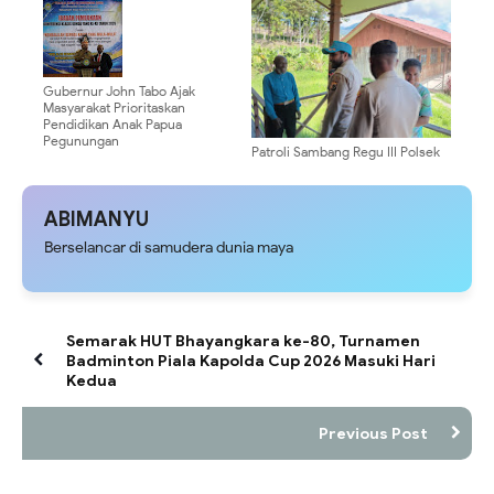
Dukung Pengembangan
Sebagai Dansatgas
Generasi Muda Papua
Gubernur John Tabo Ajak
Masyarakat Prioritaskan
Pendidikan Anak Papua
Pegunungan
Patroli Sambang Regu III Polsek
Kelila Perkuat Sinergi dengan
Masyarakat Kampung Binime
ABIMANYU
Berselancar di samudera dunia maya
Semarak HUT Bhayangkara ke-80, Turnamen
Badminton Piala Kapolda Cup 2026 Masuki Hari
Kedua
Previous Post