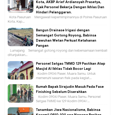
Kota, AKBP Arief Ardiansyah Prasetya,
Ajak Personel Bekerja Dengan Ikhlas Dan
Hindari Pelanggaran.
Kota Pasuruan – Mengawali kepemimpinannya di Polres Pasuruan
Kota, Kap...
Bangun Drainase Irigasi dengan
Semangat Gotong Royong, Babinsa
Dawuhan Wetan Perkuat Ketahanan
Pangan
Lumajang – Semangat gotong royong dan kebersamaan kembali
ditunjukkan...
Personel Satgas TMMD 129 Pastikan Atap
Masjid Al Ikhlas Tidak Bocor Lagi
Kodim 0904/Paser, Muara Samu. Untuk
memenuhi sasaran fisik pada kegiat...
Rumah Bapak Sirajudin Masuk Pada Fase
Finishing Sebelum Diserahkan
Kodim 0904/Paser, Muara Samu. Personel
Satgas TMMD ke 129 Kodim 0904/...
Tanamkan Jiwa Nasionalisme, Babinsa
Koramil 0910-10/Long Nawang Berikan