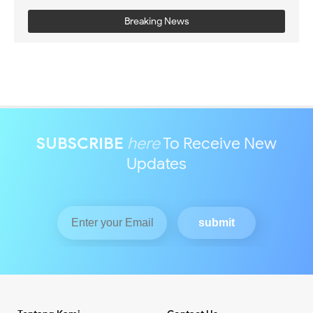
Breaking News
SUBSCRIBE
here
To Receive New
Updates