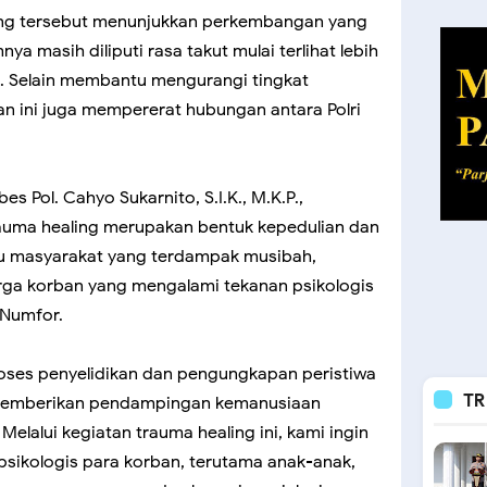
ling tersebut menunjukkan perkembangan yang
ya masih diliputi rasa takut mulai terlihat lebih
t. Selain membantu mengurangi tingkat
n ini juga mempererat hubungan antara Polri
 Pol. Cahyo Sukarnito, S.I.K., M.K.P.,
uma healing merupakan bentuk kepedulian dan
u masyarakat yang terdampak musibah,
rga korban yang mengalami tekanan psikologis
 Numfor.
proses penyelidikan dan pengungkapan peristiwa
TR
ir memberikan pendampingan kemanusiaan
lalui kegiatan trauma healing ini, kami ingin
sikologis para korban, terutama anak-anak,