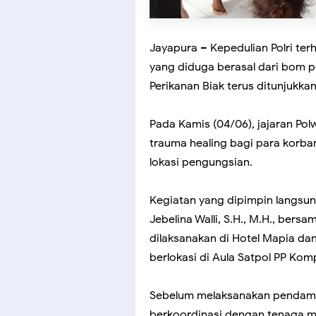
Jayapura – Kepedulian Polri te
yang diduga berasal dari bom p
Perikanan Biak terus ditunjukka
Pada Kamis (04/06), jajaran Po
trauma healing bagi para korba
lokasi pengungsian.
Kegiatan yang dipimpin langsu
Jebelina Walli, S.H., M.H., bers
dilaksanakan di Hotel Mapia da
berlokasi di Aula Satpol PP Komp
Sebelum melaksanakan pendampin
berkoordinasi dengan tenaga m