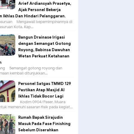
Arief Ardiansyah Prasetya,
Ajak Personel Bekerja
 Ikhlas Dan Hindari Pelanggaran.
suruan – Mengawali kepemimpinannya di
asuruan Kota, Kap...
Bangun Drainase Irigasi
dengan Semangat Gotong
Royong, Babinsa Dawuhan
Wetan Perkuat Ketahanan
n
g – Semangat gotong royong dan
aan kembali ditunjukkan...
Personel Satgas TMMD 129
Pastikan Atap Masjid Al
Ikhlas Tidak Bocor Lagi
Kodim 0904/Paser, Muara
tuk memenuhi sasaran fisik pada kegiat...
Rumah Bapak Sirajudin
Masuk Pada Fase Finishing
Sebelum Diserahkan