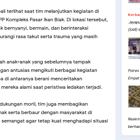
 terlihat saat tim melanjutkan kegiatan di
Korba
P Kompleks Pasar Ikan Biak. Di lokasi tersebut,
Jayapu
 bernyanyi, bermain, dan berinteraksi
(SAR) t
angi rasa takut serta trauma yang masih
wajah anak-anak yang sebelumnya tampak
an antusias mengikuti berbagai kegiatan
Polres
a di antaranya berani menceritakan
Empat 
ereka alami saat peristiwa ledakan terjadi.
 dukungan moril, tim juga membagikan
ak serta berbaur dengan masyarakat di
Reskri
semangat agar tetap kuat menghadapi situasi
berhasil