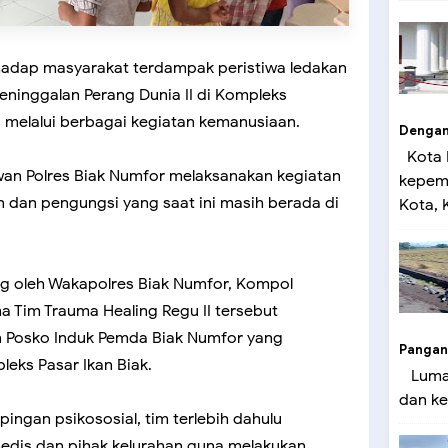
rhadap masyarakat terdampak peristiwa ledakan
eninggalan Perang Dunia II di Kompleks
n melalui berbagai kegiatan kemanusiaan.
Dengan 
Kota 
lwan Polres Biak Numfor melaksanakan kegiatan
kepemi
n dan pengungsi yang saat ini masih berada di
Kota, K
ng oleh Wakapolres Biak Numfor, Kompol
ama Tim Trauma Healing Regu II tersebut
n Posko Induk Pemda Biak Numfor yang
Pangan
leks Pasar Ikan Biak.
Lumaj
dan ke
gan psikososial, tim terlebih dahulu
edis dan pihak kelurahan guna melakukan