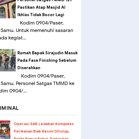
Pastikan Atap Masjid Al
Ikhlas Tidak Bocor Lagi
Kodim 0904/Paser,
 Samu. Untuk memenuhi sasaran
ada kegiat...
Rumah Bapak Sirajudin Masuk
Pada Fase Finishing Sebelum
Diserahkan
Kodim 0904/Paser,
 Samu. Personel Satgas TMMD ke
dim 0904/...
IMINAL
Operasi SAR Ledakan Kompleks
Perikanan Biak Resmi Ditutup,
Polda Papua Fokus Tuntaskan