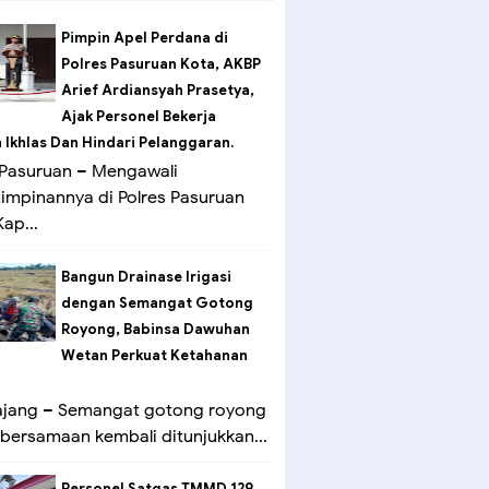
Pimpin Apel Perdana di
Polres Pasuruan Kota, AKBP
Arief Ardiansyah Prasetya,
Ajak Personel Bekerja
Ikhlas Dan Hindari Pelanggaran.
Pasuruan – Mengawali
mpinannya di Polres Pasuruan
ap...
Bangun Drainase Irigasi
dengan Semangat Gotong
Royong, Babinsa Dawuhan
Wetan Perkuat Ketahanan
ang – Semangat gotong royong
bersamaan kembali ditunjukkan...
Personel Satgas TMMD 129