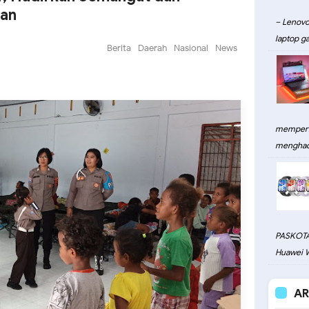
ian
– Lenovo
laptop ga
Berita
Daerah
Nasional
News
memperku
menghadi
PASKOTA
Huawei W
AR