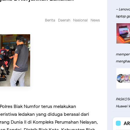
– Lenovo
laptop ga
Berita
Daerah
Nasional
News
memperku
menghadi
PASKOTA
 Polres Biak Numfor terus melakukan
Huawei W
eristiwa ledakan yang diduga berasal dari
rang Dunia II di Kompleks Perumahan Nelayan,
AR
han Fandoi, Distrik Biak Kota, Kabupaten Biak