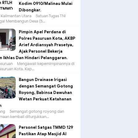
Kodim 0910/Malinau Mulai
Dibongkar.
 Kalimantan Utara – Satuan Tugas TNI
al Membangun Desa (S...
Pimpin Apel Perdana di
Polres Pasuruan Kota, AKBP
Arief Ardiansyah Prasetya,
Ajak Personel Bekerja
 Ikhlas Dan Hindari Pelanggaran.
suruan – Mengawali kepemimpinannya di
asuruan Kota, Kap...
Bangun Drainase Irigasi
dengan Semangat Gotong
Royong, Babinsa Dawuhan
Wetan Perkuat Ketahanan
n
g – Semangat gotong royong dan
aan kembali ditunjukkan...
Personel Satgas TMMD 129
Pastikan Atap Masjid Al