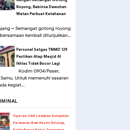
Royong, Babinsa Dawuhan
Wetan Perkuat Ketahanan
ang – Semangat gotong royong
bersamaan kembali ditunjukkan...
Personel Satgas TMMD 129
Pastikan Atap Masjid Al
Ikhlas Tidak Bocor Lagi
Kodim 0904/Paser,
 Samu. Untuk memenuhi sasaran
ada kegiat...
IMINAL
Operasi SAR Ledakan Kompleks
Perikanan Biak Resmi Ditutup,
Polda Papua Fokus Tuntaskan