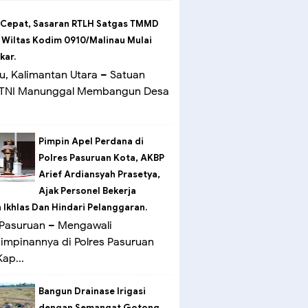
 Cepat, Sasaran RTLH Satgas TMMD
 Wiltas Kodim 0910/Malinau Mulai
kar.
u, Kalimantan Utara – Satuan
 TNI Manunggal Membangun Desa
Pimpin Apel Perdana di
Polres Pasuruan Kota, AKBP
Arief Ardiansyah Prasetya,
Ajak Personel Bekerja
Ikhlas Dan Hindari Pelanggaran.
Pasuruan – Mengawali
mpinannya di Polres Pasuruan
ap...
Bangun Drainase Irigasi
dengan Semangat Gotong