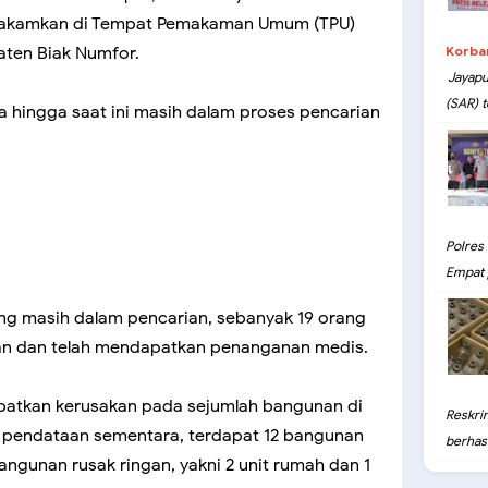
makamkan di Tempat Pemakaman Umum (TPU)
paten Biak Numfor.
Korba
Jayapu
(SAR) t
ya hingga saat ini masih dalam proses pencarian
Polres
Empat 
ng masih dalam pencarian, sebanyak 19 orang
gan dan telah mendapatkan penanganan medis.
batkan kerusakan pada sejumlah bangunan di
Reskri
il pendataan sementara, terdapat 12 bangunan
berhasil
bangunan rusak ringan, yakni 2 unit rumah dan 1