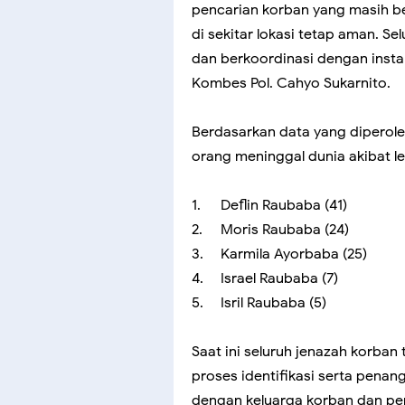
pencarian korban yang masih b
di sekitar lokasi tetap aman. S
dan berkoordinasi dengan instan
Kombes Pol. Cahyo Sukarnito.
Berdasarkan data yang diperoleh
orang meninggal dunia akibat le
1.
Deflin Raubaba (41)
2.
Moris Raubaba (24)
3.
Karmila Ayorbaba (25)
4.
Israel Raubaba (7)
5.
Isril Raubaba (5)
Saat ini seluruh jenazah korban
proses identifikasi serta penang
dengan keluarga korban dan pe