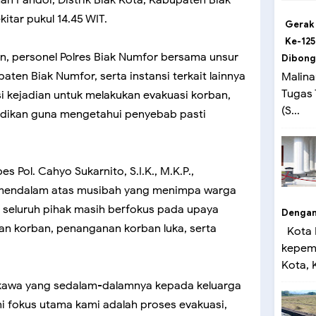
itar pukul 14.45 WIT.
Gerak
Ke-125
n, personel Polres Biak Numfor bersama unsur
Dibong
aten Biak Numfor, serta instansi terkait lainnya
Malina
Tugas
i kejadian untuk melakukan evakuasi korban,
(S...
idikan guna mengetahui penyebab pasti
Pol. Cahyo Sukarnito, S.I.K., M.K.P.,
mendalam atas musibah yang menimpa warga
 seluruh pihak masih berfokus pada upaya
Dengan 
an korban, penanganan korban luka, serta
Kota 
kepemi
Kota, K
awa yang sedalam-dalamnya kepada keluarga
ini fokus utama kami adalah proses evakuasi,