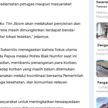
eselamatan petugas maupun masyarakat
Malinau,
Manungg
iko. Tim Jibom akan melakukan penyisiran dan
karena masih dimungkinkan terdapat benda-
ar lokasi ledakan," jelasnya.
Dengan
yo Sukarnito menegaskan bahwa fokus utama
Kota Pa
Polres P
 Papua melalui Polres Biak Numfor saat ini
jadian, membantu penanganan para korban,
hadap korban yang masih belum ditemukan.
ksanakan melalui koordinasi bersama Pemerintah
naga kesehatan, dan komunitas nelayan
Panga
Lumajan
kebersam
asyarakat untuk meningkatkan kewaspadaan