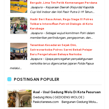
Bergulir, Lima Tim Petik Kemenangan Perdana
Jayapura – Kejuaraan Daerah (Kejurda) Kapolda
Cup Voli Indoor dan Voli Pasir Putra U-19 Tahun...
Hadir Beri Rasa Aman, Regu Siaga III Polres
Tolikara Intensifkan Patroli Dialogis di Kota
Karubaga
Jayapura – Sebagai wujud komitmen Polri dalam
memberikan perlindungan, pengayoman, dan...
Tanamkan Kesadaran Sejak Dini,
Satresnarkoba Polres Sarmi Bekali Pelajar
Baru Pengetahuan Bahaya Narkoba
Jayapura – Upaya pencegahan penyalahgunaan
narkotika terus digencarkan jajaran Polda Papua
melalui...
POSTINGAN POPULER
Asal - Usul Gedung Wolu Di Kota Pasuruan
Gedung Wolu ( GEDOENG WOLOE )
Paskotanews.com - Bangunan Gedung Wolu...