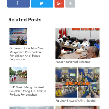
SHARE
SHARE
Related Posts
Gubernur John Tabo Ajak
Masyarakat Prioritaskan
Pendidikan Anak Papua
Pegunungan
Rapat Koordinasi Bersama
Wamendagri dan Wamen PU,
Gubernur Apolo Dorong
Percepatan Pembangunan
DBD Masih Mengintai Anak
Sekolah, Orang Tua Diminta
Perkuat Pencegahan
Puluhan Siswa SMAN 7 Barabai
Antusias Ikuti Sosialisasi
Rekrutmen TNI AD