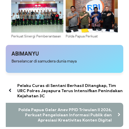
Perkuat Sinergi Pemberantasan
Polda Papua Perkuat
Korupsi, KPK Gelar Rakor
Pengawasan Penyaluran BBM
dengan Polda se-Tanah Papua
Subsidi, Ajak Masyarakat Aktif
Laporkan Penyalahgunaan
ABIMANYU
Berselancar di samudera dunia maya
Pelaku Curas di Sentani Berhasil Ditangkap, Tim
URC Polres Jayapura Terus Intensifkan Penindakan
Kejahatan 3C
Polda Papua Gelar Anev PPID Triwulan II 2026,
Perkuat Pengelolaan Informasi Publik dan
Apresiasi Kreativitas Konten Digital