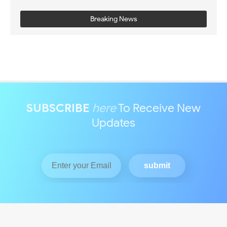
Breaking News
SUBSCRIBE
here
To Receive New
Updates