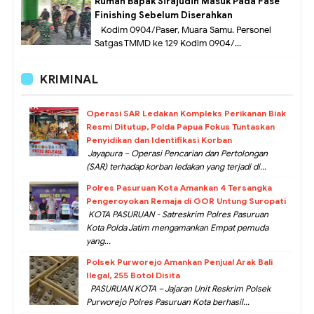
Rumah Bapak Sirajudin Masuk Pada Fase
Finishing Sebelum Diserahkan
Kodim 0904/Paser, Muara Samu. Personel
Satgas TMMD ke 129 Kodim 0904/...
KRIMINAL
Operasi SAR Ledakan Kompleks Perikanan Biak
Resmi Ditutup, Polda Papua Fokus Tuntaskan
Penyidikan dan Identifikasi Korban
Jayapura – Operasi Pencarian dan Pertolongan
(SAR) terhadap korban ledakan yang terjadi di...
Polres Pasuruan Kota Amankan 4 Tersangka
Pengeroyokan Remaja di GOR Untung Suropati
KOTA PASURUAN - Satreskrim Polres Pasuruan
Kota Polda Jatim mengamankan Empat pemuda
yang...
Polsek Purworejo Amankan Penjual Arak Bali
Ilegal, 255 Botol Disita
PASURUAN KOTA – Jajaran Unit Reskrim Polsek
Purworejo Polres Pasuruan Kota berhasil...