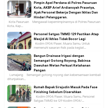
Pimpin Apel Perdana di Polres Pasuruan
Kota, AKBP Arief Ardiansyah Prasetya,
Ajak Personel Bekerja Dengan Ikhlas Dan
Hindari Pelanggaran.
Kota Pasuruan – Mengawali kepemimpinannya di Polres Pasuruan
Kota, Kap...
Personel Satgas TMMD 129 Pastikan Atap
Masjid Al Ikhlas Tidak Bocor Lagi
Kodim 0904/Paser, Muara Samu. Untuk
memenuhi sasaran fisik pada kegiat...
Bangun Drainase Irigasi dengan
Semangat Gotong Royong, Babinsa
Dawuhan Wetan Perkuat Ketahanan
Pangan
Lumajang – Semangat gotong royong dan kebersamaan kembali
ditunjukkan...
Rumah Bapak Sirajudin Masuk Pada Fase
Finishing Sebelum Diserahkan
Kodim 0904/Paser, Muara Samu. Personel
Satgas TMMD ke 129 Kodim 0904/...