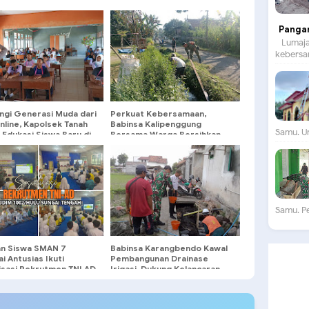
Panga
Lumajan
kebersam
ngi Generasi Muda dari
Perkuat Kebersamaan,
nline, Kapolsek Tanah
Babinsa Kalipenggung
Samu. Un
 Edukasi Siswa Baru di
Bersama Warga Bersihkan
 MPLS
Lingkungan Jalan Dusun
Samu. P
an Siswa SMAN 7
Babinsa Karangbendo Kawal
i Antusias Ikuti
Pembangunan Drainase
lisasi Rekrutmen TNI AD
Irigasi, Dukung Kelancaran
Pengairan Lahan Pertanian