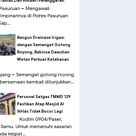
Ikhlas Dan Hindari Pelanggaran.
Pasuruan – Mengawali
mpinannya di Polres Pasuruan
ap...
Bangun Drainase Irigasi
dengan Semangat Gotong
Royong, Babinsa Dawuhan
Wetan Perkuat Ketahanan
ang – Semangat gotong royong
bersamaan kembali ditunjukkan...
Personel Satgas TMMD 129
Pastikan Atap Masjid Al
Ikhlas Tidak Bocor Lagi
Kodim 0904/Paser,
 Samu. Untuk memenuhi sasaran
ada kegiat...