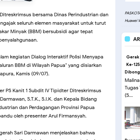
PASKOTA
 Ditreskrimsus bersama Dinas Perindustrian dan
Huawei W
ngajak seluruh elemen masyarakat untuk turut
kar Minyak (BBM) bersubsidi agar tepat
AR
 penyalahgunaan.
am kegiatan Dialog Interaktif Polisi Menyapa
Gerak
Ke-125
luran BBM di Wilayah Papua" yang disiarkan
Dibong
yapura, Kamis (09/07).
Malina
Tugas
PS Kanit 1 Subdit IV Tipidter Ditreskrimsus
(S...
armawan, S.T.K., S.I.K. dan Kepala Bidang
dustrian dan Perdagangan Provinsi Papua
ipandu oleh presenter Arul Firmansyah.
ugerah Sari Darmawan menjelaskan bahwa