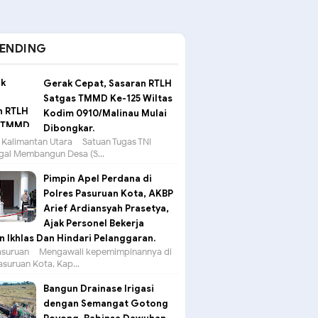
ENDING
Gerak Cepat, Sasaran RTLH
Satgas TMMD Ke-125 Wiltas
Kodim 0910/Malinau Mulai
Dibongkar.
 Kalimantan Utara – Satuan Tugas TNI
al Membangun Desa (S...
Pimpin Apel Perdana di
Polres Pasuruan Kota, AKBP
Arief Ardiansyah Prasetya,
Ajak Personel Bekerja
 Ikhlas Dan Hindari Pelanggaran.
suruan – Mengawali kepemimpinannya di
asuruan Kota, Kap...
Bangun Drainase Irigasi
dengan Semangat Gotong