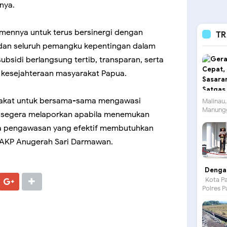
nya.
ennya untuk terus bersinergi dengan
TR
 dan seluruh pemangku kepentingan dalam
bsidi berlangsung tertib, transparan, serta
kesejahteraan masyarakat Papua.
rakat untuk bersama-sama mengawasi
Malinau,
Manungg
n segera melaporkan apabila menemukan
na pengawasan yang efektif membutuhkan
p AKP Anugerah Sari Darmawan.
Dengan
Kota Pa
Polres P