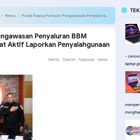
TE
News
Polda Papua Perkuat Pengawasan Penyaluran BBM Subsidi, Ajak Masyarakat Aktif Laporkan Penyalahgunaan
Pengawasan Penyaluran BBM
kat Aktif Laporkan Penyalahgunaan
– Lenovo
Berita
Daerah
Nasional
News
laptop ga
memperku
menghadi