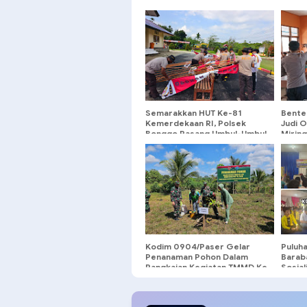
Semarakkan HUT Ke-81
Bente
Kemerdekaan RI, Polsek
Judi O
Bonggo Pasang Umbul-Umbul
Miring
dan Bendera Merah Putih
Masa
Kodim 0904/Paser Gelar
Puluh
Penanaman Pohon Dalam
Baraba
Rangkaian Kegiatan TMMD Ke
Sosia
129