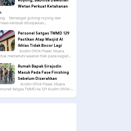
Royong, Babinsa Dawuhan
Wetan Perkuat Ketahanan
n
g – Semangat gotong royong dan
aan kembali ditunjukkan...
Personel Satgas TMMD 129
Pastikan Atap Masjid Al
Ikhlas Tidak Bocor Lagi
Kodim 0904/Paser, Muara
tuk memenuhi sasaran fisik pada kegiat...
Rumah Bapak Sirajudin
Masuk Pada Fase Finishing
Sebelum Diserahkan
Kodim 0904/Paser, Muara
ersonel Satgas TMMD ke 129 Kodim 0904/...