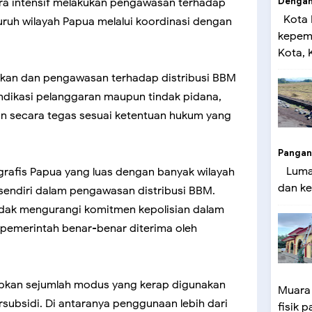
Dengan 
ara intensif melakukan pengawasan terhadap
Kota 
luruh wilayah Papua melalui koordinasi dengan
kepemi
Kota, K
dikan dan pengawasan terhadap distribusi BBM
indikasi pelanggaran maupun tindak pidana,
n secara tegas sesuai ketentuan hukum yang
Pangan
Lumaj
rafis Papua yang luas dengan banyak wilayah
dan ke
rsendiri dalam pengawasan distribusi BBM.
idak mengurangi komitmen kepolisian dalam
pemerintah benar-benar diterima oleh
kan sejumlah modus yang kerap digunakan
Muara
ubsidi. Di antaranya penggunaan lebih dari
fisik p