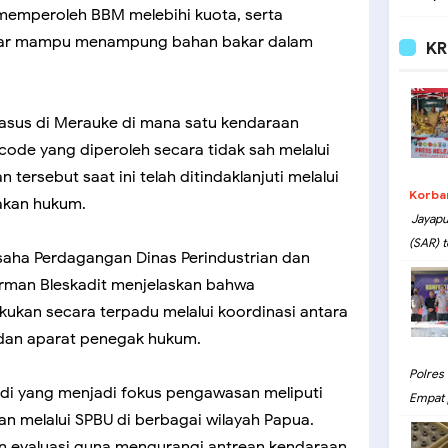
memperoleh BBM melebihi kuota, serta
agar mampu menampung bahan bakar dalam
KR
sus di Merauke di mana satu kendaraan
de yang diperoleh secara tidak sah melalui
 tersebut saat ini telah ditindaklanjuti melalui
Korba
akan hukum.
Jayapu
(SAR) t
saha Perdagangan Dinas Perindustrian dan
rman Bleskadit menjelaskan bahwa
kukan secara terpadu melalui koordinasi antara
 dan aparat penegak hukum.
Polres
idi yang menjadi fokus pengawasan meliputi
Empat 
kan melalui SPBU di berbagai wilayah Papua.
an evaluasi guna mengurangi antrean kendaraan