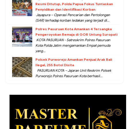
Resmi Ditutup, Polda Papua Fokus Tuntaskan
Penyidikan dan Identifikasi Korban
Jayapura – Operasi Pencarian dan Pertolongan
(SAR) terhadap korban ledakan yang terjadi di...
Polres Pasuruan Kota Amankan 4 Tersangka
Pengeroyokan Remaja di GOR Untung Suropati
KOTA PASURUAN - Satreskrim Polres Pasuruan
Kota Polda Jatim mengamankan Empat pemuda
yang...
Polsek Purworejo Amankan Penjual Arak Bali
Ilegal, 255 Botol Disita
PASURUAN KOTA – Jajaran Unit Reskrim Polsek
Purworejo Polres Pasuruan Kota berhasil...