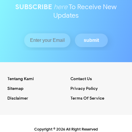
SUBSCRIBE
here
To Receive New
Updates
Tentang Kami
Contact Us
Sitemap
Privacy Policy
Disclaimer
Terms Of Service
Copyright ©
2026
All Right Reserved