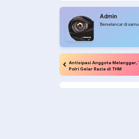
se-Tanah Papua
Keama
Pulan
Admin
Berselancar di sam
Antisipasi Anggota Melanggar, 
Polri Gelar Razia di THM