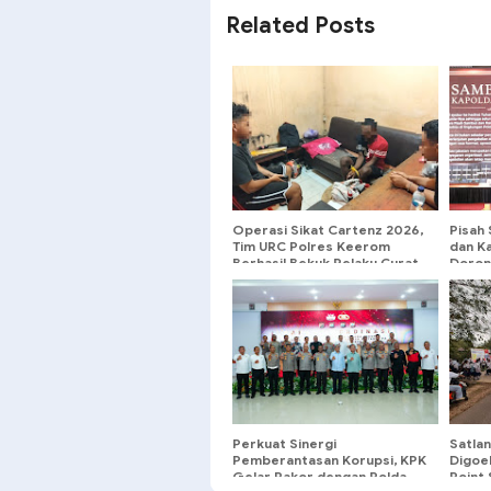
Related Posts
Operasi Sikat Cartenz 2026,
Pisah
Tim URC Polres Keerom
dan K
Berhasil Bekuk Pelaku Curat
Doron
dan P
Perkuat Sinergi
Satla
Pemberantasan Korupsi, KPK
Digoel
Gelar Rakor dengan Polda
Point 