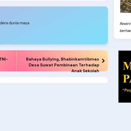
nan Pelajar saat Jam
Keamanan Perairan
g Sekolah
udera dunia maya
Reskri
berhasil
TNI-
Bahaya Bullying, Bhabinkamtibmas
Desa Suwat Pembinaan Terhadap
Anak Sekolah