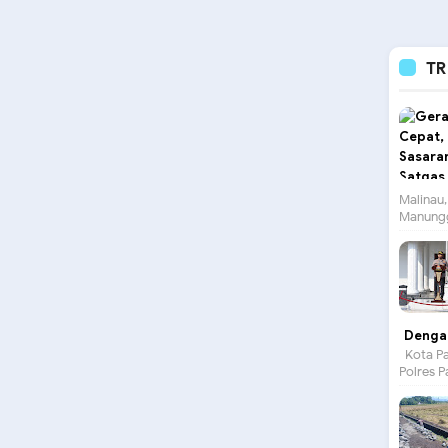
TR
Malinau,
Manungg
Dengan
Kota Pa
Polres P