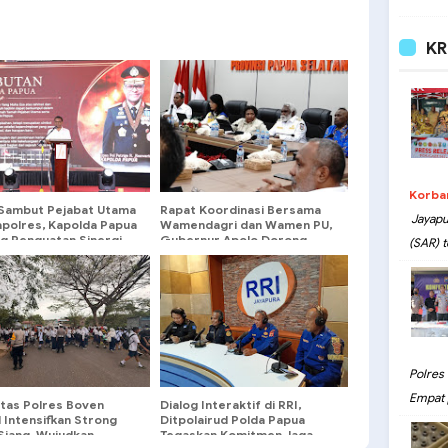
KR
Korba
 Sambut Pejabat Utama
Rapat Koordinasi Bersama
Jayapu
apolres, Kapolda Papua
Wamendagri dan Wamen PU,
g Penguatan Sinergi
Gubernur Apolo Dorong
(SAR) t
elayanan Masyarakat
Percepatan Pembangunan
Polres
Empat 
ntas Polres Boven
Dialog Interaktif di RRI,
 Intensifkan Strong
Ditpolairud Polda Papua
Siang, Wujudkan
Tegaskan Komitmen Jaga