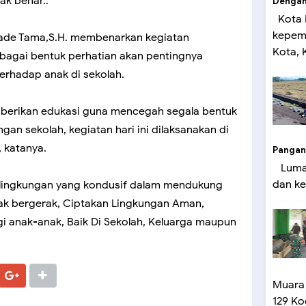
ak benar..
Dengan 
Kota 
kepemi
Made Tama,S.H. membenarkan kegiatan
Kota, K
sebagai bentuk perhatian akan pentingnya
erhadap anak di sekolah.
mberikan edukasi guna mencegah segala bentuk
gan sekolah, kegiatan hari ini dilaksanakan di
 katanya.
Pangan
Lumaj
dan ke
 lingkungan yang kondusif dalam mendukung
ak bergerak, Ciptakan Lingkungan Aman,
anak-anak, Baik Di Sekolah, Keluarga maupun
Muara
129 Ko