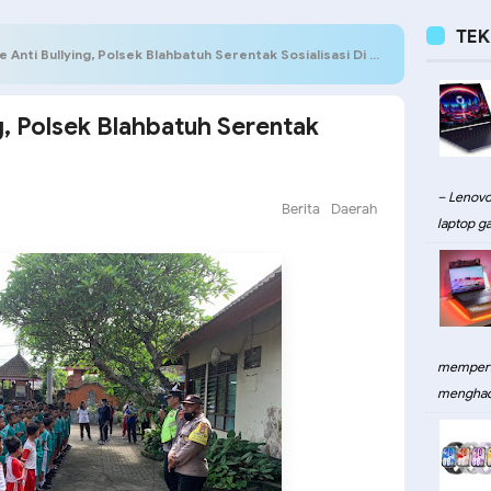
TE
nti Bullying, Polsek Blahbatuh Serentak Sosialisasi Di 3 Desa
, Polsek Blahbatuh Serentak
– Lenovo
Berita
Daerah
laptop ga
memperku
menghadi