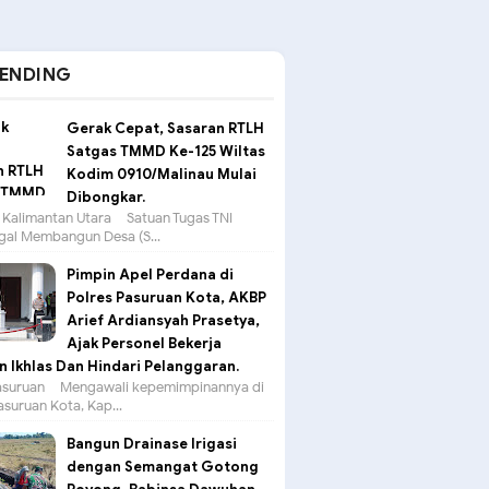
ENDING
Gerak Cepat, Sasaran RTLH
Satgas TMMD Ke-125 Wiltas
Kodim 0910/Malinau Mulai
Dibongkar.
 Kalimantan Utara – Satuan Tugas TNI
al Membangun Desa (S...
Pimpin Apel Perdana di
Polres Pasuruan Kota, AKBP
Arief Ardiansyah Prasetya,
Ajak Personel Bekerja
 Ikhlas Dan Hindari Pelanggaran.
suruan – Mengawali kepemimpinannya di
asuruan Kota, Kap...
Bangun Drainase Irigasi
dengan Semangat Gotong