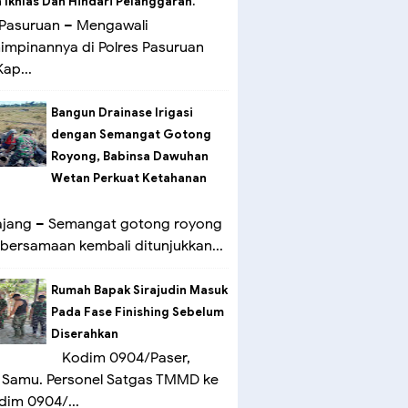
Ikhlas Dan Hindari Pelanggaran.
Pasuruan – Mengawali
mpinannya di Polres Pasuruan
ap...
Bangun Drainase Irigasi
dengan Semangat Gotong
Royong, Babinsa Dawuhan
Wetan Perkuat Ketahanan
ang – Semangat gotong royong
bersamaan kembali ditunjukkan...
Rumah Bapak Sirajudin Masuk
Pada Fase Finishing Sebelum
Diserahkan
Kodim 0904/Paser,
 Samu. Personel Satgas TMMD ke
dim 0904/...