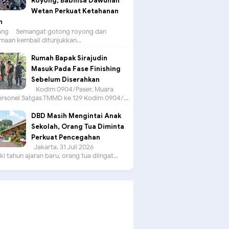
Royong, Babinsa Dawuhan
Wetan Perkuat Ketahanan
n
g – Semangat gotong royong dan
aan kembali ditunjukkan...
Rumah Bapak Sirajudin
Masuk Pada Fase Finishing
Sebelum Diserahkan
Kodim 0904/Paser, Muara
ersonel Satgas TMMD ke 129 Kodim 0904/...
DBD Masih Mengintai Anak
Sekolah, Orang Tua Diminta
Perkuat Pencegahan
Jakarta, 31 Juli 2026 –
 tahun ajaran baru, orang tua diingat...