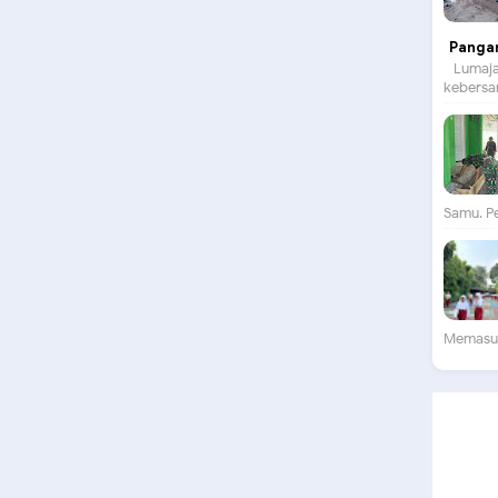
Panga
Lumajan
kebersam
Samu. P
Memasuki