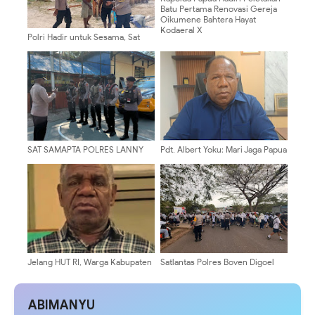
Batu Pertama Renovasi Gereja
Oikumene Bahtera Hayat
Kodaeral X
Polri Hadir untuk Sesama, Sat
Binmas Polres Mamberamo
Tengah Berikan Dukungan Untuk
Gereja Katolik Santo Yusuf
SAT SAMAPTA POLRES LANNY
Pdt. Albert Yoku: Mari Jaga Papua
JAYA GELAR PATROLI DIALOGIS,
Tetap Aman dengan Semangat
CIPTAKAN KAMTIBMAS AMAN DI
Persaudaraan
KOTA TIOM
Jelang HUT RI, Warga Kabupaten
Satlantas Polres Boven Digoel
Puncak Diimbau Waspada
Intensifkan Strong Point Siang,
Provokasi
Wujudkan Keamanan Pelajar saat
Jam Pulang Sekolah
ABIMANYU