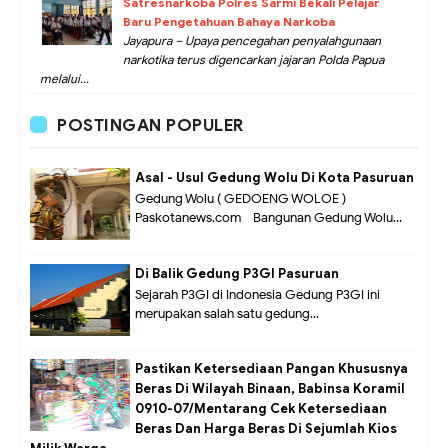
Satresnarkoba Polres Sarmi Bekali Pelajar
Baru Pengetahuan Bahaya Narkoba
Jayapura – Upaya pencegahan penyalahgunaan
narkotika terus digencarkan jajaran Polda Papua
melalui...
POSTINGAN POPULER
Asal - Usul Gedung Wolu Di Kota Pasuruan
Gedung Wolu ( GEDOENG WOLOE )
Paskotanews.com - Bangunan Gedung Wolu...
Di Balik Gedung P3GI Pasuruan
Sejarah P3GI di Indonesia Gedung P3GI ini
merupakan salah satu gedung...
Pastikan Ketersediaan Pangan Khususnya
Beras Di Wilayah Binaan, Babinsa Koramil
0910-07/Mentarang Cek Ketersediaan
Beras Dan Harga Beras Di Sejumlah Kios