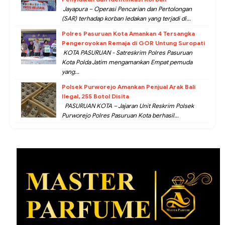
Jayapura – Operasi Pencarian dan Pertolongan
(SAR) terhadap korban ledakan yang terjadi di...
Polres Pasuruan Kota Amankan 4 Tersangka
Pengeroyokan Remaja di GOR Untung Suropati
KOTA PASURUAN - Satreskrim Polres Pasuruan
Kota Polda Jatim mengamankan Empat pemuda
yang...
Polsek Purworejo Amankan Penjual Arak Bali
Ilegal, 255 Botol Disita
PASURUAN KOTA – Jajaran Unit Reskrim Polsek
Purworejo Polres Pasuruan Kota berhasil...