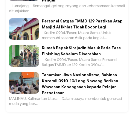
Pangan
Lumajang – Semangat gotong royong dan kebersamaan kembali
ditunjukkan...
Personel Satgas TMMD 129 Pastikan Atap
Masjid Al Ikhlas Tidak Bocor Lagi
Kodim 0904/Paser, Muara Samu. Untuk
memenuhi sasaran fisik pada kegiat...
Rumah Bapak Sirajudin Masuk Pada Fase
Finishing Sebelum Diserahkan
Kodim 0904/Paser, Muara Samu. Personel
Satgas TMMD ke 129 Kodim 0904/...
Tanamkan Jiwa Nasionalisme, Babinsa
Koramil 0910-10/Long Nawang Berikan
Wawasan Kebangsaan kepada Pelajar
Perbatasan
MALINAU, Kalimantan Utara – Dalam upaya membentuk generasi
muda yang ber...