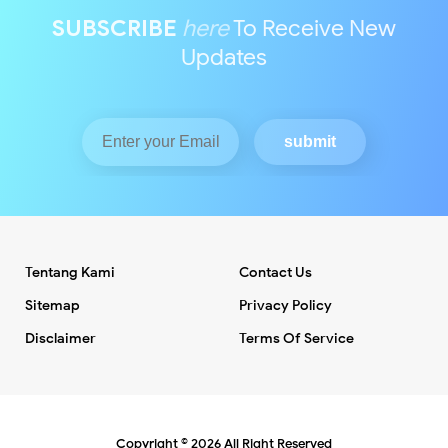
SUBSCRIBE
here
To Receive New
Updates
Tentang Kami
Contact Us
Sitemap
Privacy Policy
Disclaimer
Terms Of Service
Copyright ©
2026
All Right Reserved