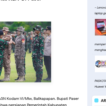
– Lenovo
laptop ga
memperku
menghadi
PASKOTA
Huawei W
SN Kodam VI/Mlw, Balikapapan. Bupati Paser
AR
bahwa persiapan Pemerintah Kabupaten