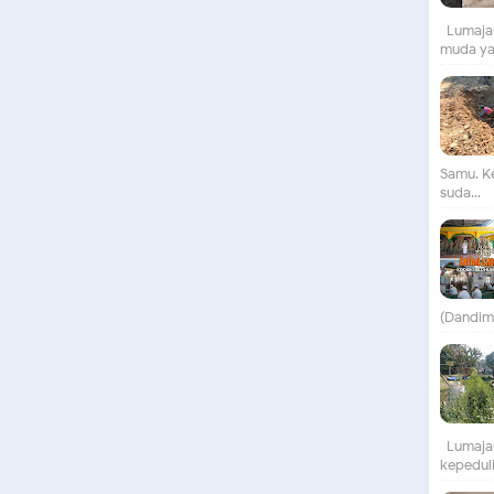
Lumajan
muda yan
Samu. K
suda...
(Dandim)
Lumajan
kepeduli