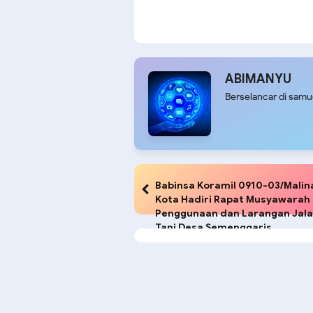
ABIMANYU
Berselancar di sam
Babinsa Koramil 0910-03/Malin
Kota Hadiri Rapat Musyawarah
Penggunaan dan Larangan Jal
Tani Desa Semenggaris.