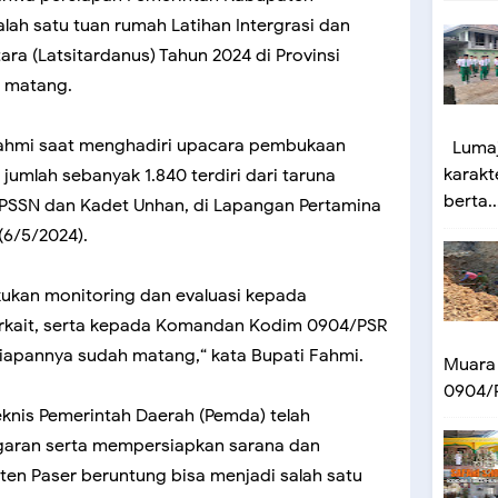
lah satu tuan rumah Latihan Intergrasi dan
ra (Latsitardanus) Tahun 2024 di Provinsi
h matang.
 Fahmi saat menghadiri upacara pembukaan
Lumaj
karakt
jumlah sebanyak 1.840 terdiri dari taruna
berta..
, PSSN dan Kadet Unhan, di Lapangan Pertamina
(6/5/2024).
akukan monitoring dan evaluasi kepada
erkait, serta kepada Komandan Kodim 0904/PSR
iapannya sudah matang,“ kata Bupati Fahmi.
Muara
0904/P
knis Pemerintah Daerah (Pemda) telah
garan serta mempersiapkan sarana dan
en Paser beruntung bisa menjadi salah satu