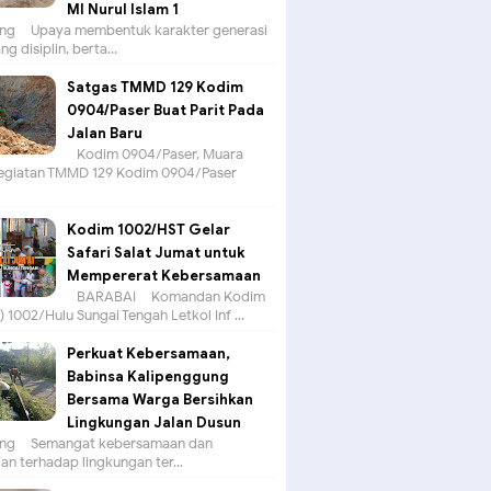
MI Nurul Islam 1
g – Upaya membentuk karakter generasi
g disiplin, berta...
Satgas TMMD 129 Kodim
0904/Paser Buat Parit Pada
Jalan Baru
Kodim 0904/Paser, Muara
egiatan TMMD 129 Kodim 0904/Paser
Kodim 1002/HST Gelar
Safari Salat Jumat untuk
Mempererat Kebersamaan
BARABAI – Komandan Kodim
 1002/Hulu Sungai Tengah Letkol Inf ...
Perkuat Kebersamaan,
Babinsa Kalipenggung
Bersama Warga Bersihkan
Lingkungan Jalan Dusun
g – Semangat kebersamaan dan
an terhadap lingkungan ter...