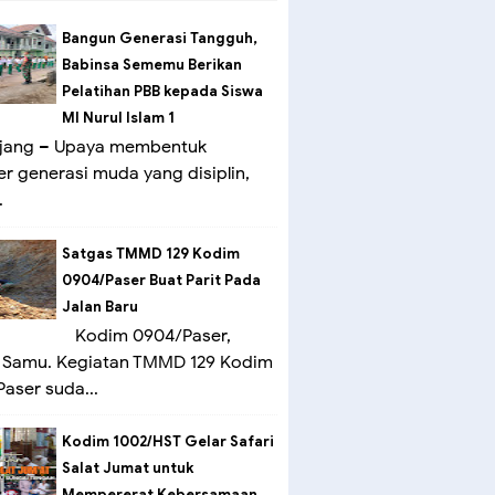
Bangun Generasi Tangguh,
Babinsa Sememu Berikan
Pelatihan PBB kepada Siswa
MI Nurul Islam 1
ang – Upaya membentuk
er generasi muda yang disiplin,
.
Satgas TMMD 129 Kodim
0904/Paser Buat Parit Pada
Jalan Baru
Kodim 0904/Paser,
 Samu. Kegiatan TMMD 129 Kodim
aser suda...
Kodim 1002/HST Gelar Safari
Salat Jumat untuk
Mempererat Kebersamaan