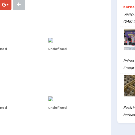
Korba
Jayapu
(SAR) t
ined
undefined
Polres
Empat 
ined
undefined
Reskri
berhasil