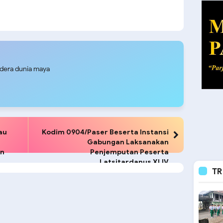
udera dunia maya
au
Kodim 0904/Paser Beserta Instansi
Gabungan Laksanakan
an
Penjemputan Peserta
Latsitardanus XLIV
TR