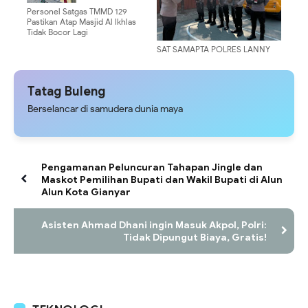
Personel Satgas TMMD 129
Pastikan Atap Masjid Al Ikhlas
Tidak Bocor Lagi
SAT SAMAPTA POLRES LANNY
JAYA GELAR PATROLI DIALOGIS,
CIPTAKAN KAMTIBMAS AMAN DI
KOTA TIOM
Tatag Buleng
Berselancar di samudera dunia maya
Pengamanan Peluncuran Tahapan Jingle dan
Maskot Pemilihan Bupati dan Wakil Bupati di Alun
Alun Kota Gianyar
Asisten Ahmad Dhani ingin Masuk Akpol, Polri:
Tidak Dipungut Biaya, Gratis!