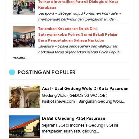
Tolikara Intensifkan Patroli Dialogis di Kota
Karubaga
Jayapura – Sebagai wujud komitmen Polri dalam
memberikan perlindungan, pengayoman, dan...
Tanamkan Kesadaran Sejak Dini,
Satresnarkoba Polres Sarmi Bekali Pelajar
Baru Pengetahuan Bahaya Narkoba
Jayapura – Upaya pencegahan penyalahgunaan
narkotika terus digencarkan jajaran Polda Papua
melalui...
POSTINGAN POPULER
Asal - Usul Gedung Wolu Di Kota Pasuruan
Gedung Wolu ( GEDOENG WOLOE )
Paskotanews.com - Bangunan Gedung Wolu...
Di Balik Gedung P3GI Pasuruan
Sejarah P3GI di Indonesia Gedung P3GI ini
merupakan salah satu gedung...