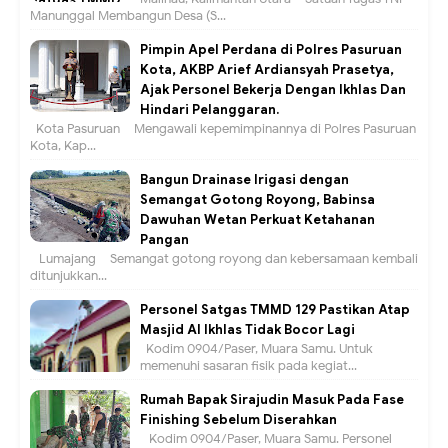
Manunggal Membangun Desa (S...
Pimpin Apel Perdana di Polres Pasuruan
Kota, AKBP Arief Ardiansyah Prasetya,
Ajak Personel Bekerja Dengan Ikhlas Dan
Hindari Pelanggaran.
Kota Pasuruan – Mengawali kepemimpinannya di Polres Pasuruan
Kota, Kap...
Bangun Drainase Irigasi dengan
Semangat Gotong Royong, Babinsa
Dawuhan Wetan Perkuat Ketahanan
Pangan
Lumajang – Semangat gotong royong dan kebersamaan kembali
ditunjukkan...
Personel Satgas TMMD 129 Pastikan Atap
Masjid Al Ikhlas Tidak Bocor Lagi
Kodim 0904/Paser, Muara Samu. Untuk
memenuhi sasaran fisik pada kegiat...
Rumah Bapak Sirajudin Masuk Pada Fase
Finishing Sebelum Diserahkan
Kodim 0904/Paser, Muara Samu. Personel