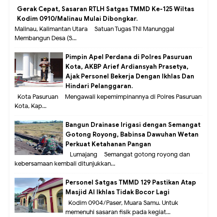
Gerak Cepat, Sasaran RTLH Satgas TMMD Ke-125 Wiltas
Kodim 0910/Malinau Mulai Dibongkar.
Malinau, Kalimantan Utara – Satuan Tugas TNI Manunggal
Membangun Desa (S...
Pimpin Apel Perdana di Polres Pasuruan
Kota, AKBP Arief Ardiansyah Prasetya,
Ajak Personel Bekerja Dengan Ikhlas Dan
Hindari Pelanggaran.
Kota Pasuruan – Mengawali kepemimpinannya di Polres Pasuruan
Kota, Kap...
Bangun Drainase Irigasi dengan Semangat
Gotong Royong, Babinsa Dawuhan Wetan
Perkuat Ketahanan Pangan
Lumajang – Semangat gotong royong dan
kebersamaan kembali ditunjukkan...
Personel Satgas TMMD 129 Pastikan Atap
Masjid Al Ikhlas Tidak Bocor Lagi
Kodim 0904/Paser, Muara Samu. Untuk
memenuhi sasaran fisik pada kegiat...