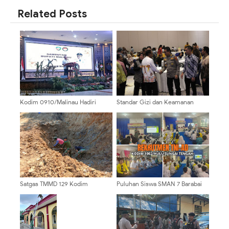
Related Posts
Kodim 0910/Malinau Hadiri
Standar Gizi dan Keamanan
Pengukuhan Pengurus Dharma
Pangan Jadi Prioritas, Kabid
Wanita Persatuan Kabupaten
Dokkes Polda Papua Hadiri
Malinau
Workshop Program Makan
Bergizi Gratis
Satgas TMMD 129 Kodim
Puluhan Siswa SMAN 7 Barabai
0904/Paser Buat Parit Pada Jalan
Antusias Ikuti Sosialisasi
Baru
Rekrutmen TNI AD