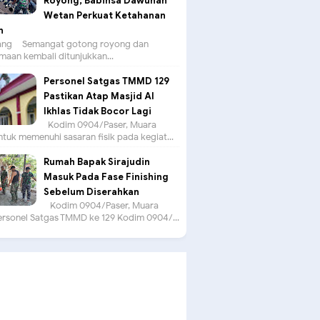
Royong, Babinsa Dawuhan
Wetan Perkuat Ketahanan
n
g – Semangat gotong royong dan
aan kembali ditunjukkan...
Personel Satgas TMMD 129
Pastikan Atap Masjid Al
Ikhlas Tidak Bocor Lagi
Kodim 0904/Paser, Muara
tuk memenuhi sasaran fisik pada kegiat...
Rumah Bapak Sirajudin
Masuk Pada Fase Finishing
Sebelum Diserahkan
Kodim 0904/Paser, Muara
ersonel Satgas TMMD ke 129 Kodim 0904/...