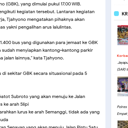
o (GBK), yang dimulai pukul 17.00 WIB.
ngikuti kegiatan tersebut. Lantaran kegiatan
KR
erja, Tjahyono mengatakan pihaknya akan
s yakni pengalihan arus lalulintas.
 1.400 bus yang digunakan para jemaat ke GBK
ga sudah menyiapkan kantong-kantong parkir
Korba
jalan lainnya," kata Tjahyono.
Jayapu
(SAR) t
as di sekitar GBK secara situasional pada 5
n Gatot Subroto yang akan menuju ke Jalan
 ke arah Slipi
Polres
 diarahkan lurus ke arah Semanggi, tidak ada yang
Empat 
muda
daran Senayan yang akan menuju Jalan Pintu Satu