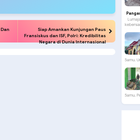
Panga
Lumajan
kebersam
 Dan
Siap Amankan Kunjungan Paus
Fransiskus dan ISF, Polri: Kredibilitas
Negara di Dunia Internasional
Samu. Un
Samu. P