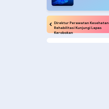
Direktur Perawatan Kesehatan
Rehabilitasi Kunjungi Lapas
Kerobokan