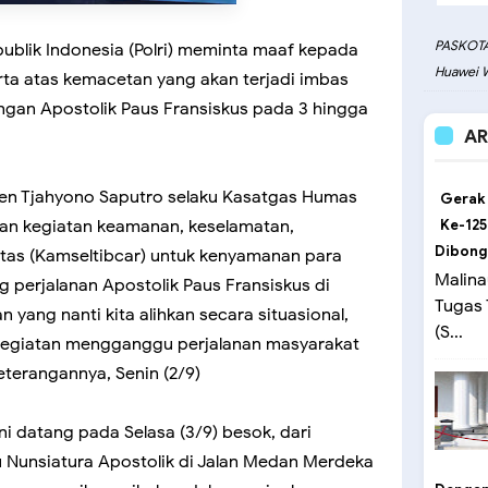
PASKOTA
publik Indonesia (Polri) meminta maaf kepada
Huawei W
ta atas kemacetan yang akan terjadi imbas
ungan Apostolik Paus Fransiskus pada 3 hingga
AR
igjen Tjahyono Saputro selaku Kasatgas Humas
Gerak
kan kegiatan keamanan, keselamatan,
Ke-125
Dibong
intas (Kamseltibcar) untuk kenyamanan para
Malina
 perjalanan Apostolik Paus Fransiskus di
Tugas
n yang nanti kita alihkan secara situasional,
(S...
kegiatan mengganggu perjalanan masyarakat
eterangannya, Senin (2/9)
ni datang pada Selasa (3/9) besok, dari
 Nunsiatura Apostolik di Jalan Medan Merdeka