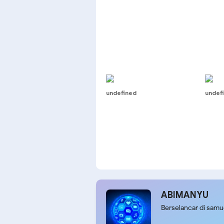
undefined
undef
ABIMANYU
Berselancar di sam