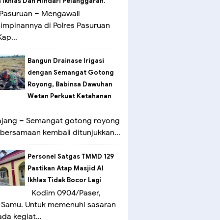
Ikhlas Dan Hindari Pelanggaran.
Pasuruan – Mengawali
mpinannya di Polres Pasuruan
ap...
Bangun Drainase Irigasi
dengan Semangat Gotong
Royong, Babinsa Dawuhan
Wetan Perkuat Ketahanan
ang – Semangat gotong royong
bersamaan kembali ditunjukkan...
Personel Satgas TMMD 129
Pastikan Atap Masjid Al
Ikhlas Tidak Bocor Lagi
Kodim 0904/Paser,
 Samu. Untuk memenuhi sasaran
ada kegiat...