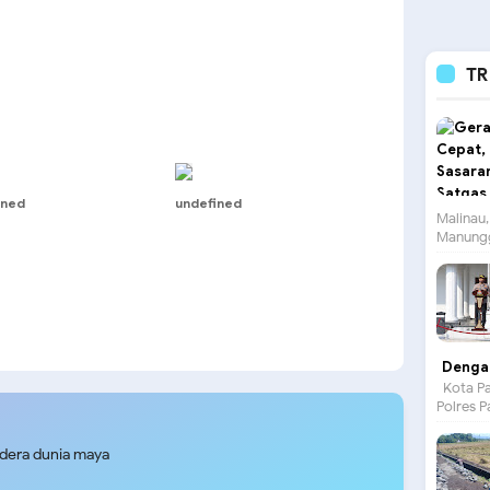
TR
ined
undefined
Malinau,
Manungg
Dengan
Kota Pa
Polres P
udera dunia maya