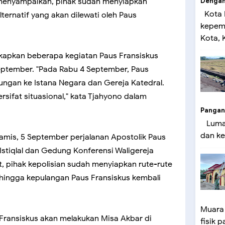
Dengan 
o menyampaikan, pihak sudah menyiapkan
Kota 
ternatif yang akan dilewati oleh Paus
kepemi
Kota, K
gkapkan beberapa kegiatan Paus Fransiskus
eptember. "Pada Rabu 4 September, Paus
ungan ke Istana Negara dan Gereja Katedral.
ersifat situasional," kata Tjahyono dalam
Pangan
Lumaj
dan ke
Kamis, 5 September perjalanan Apostolik Paus
Istiqlal dan Gedung Konferensi Waligereja
ut, pihak kepolisian sudah menyiapkan rute-rute
n hingga kepulangan Paus Fransiskus kembali
Muara
Fransiskus akan melakukan Misa Akbar di
fisik p