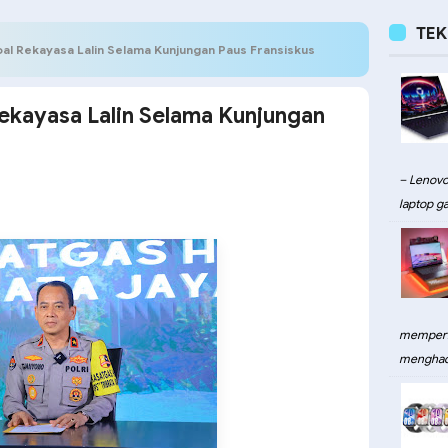
TE
oal Rekayasa Lalin Selama Kunjungan Paus Fransiskus
Rekayasa Lalin Selama Kunjungan
– Lenovo
laptop ga
memperku
menghadi