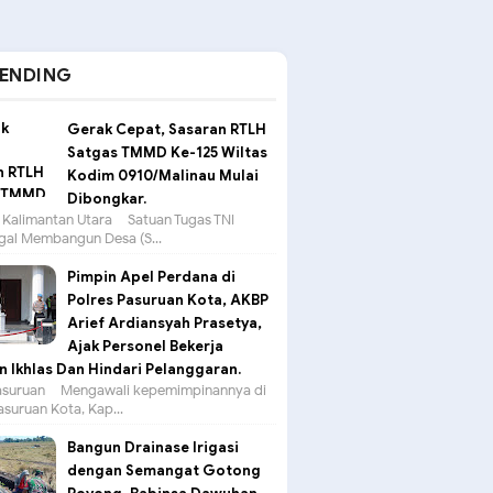
ENDING
Gerak Cepat, Sasaran RTLH
Satgas TMMD Ke-125 Wiltas
Kodim 0910/Malinau Mulai
Dibongkar.
 Kalimantan Utara – Satuan Tugas TNI
al Membangun Desa (S...
Pimpin Apel Perdana di
Polres Pasuruan Kota, AKBP
Arief Ardiansyah Prasetya,
Ajak Personel Bekerja
 Ikhlas Dan Hindari Pelanggaran.
suruan – Mengawali kepemimpinannya di
asuruan Kota, Kap...
Bangun Drainase Irigasi
dengan Semangat Gotong