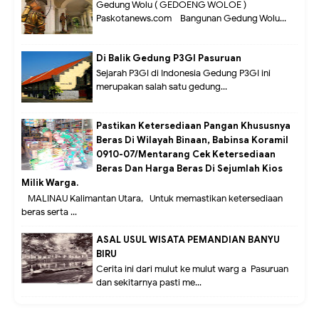
Gedung Wolu ( GEDOENG WOLOE )
Paskotanews.com - Bangunan Gedung Wolu...
Di Balik Gedung P3GI Pasuruan
Sejarah P3GI di Indonesia Gedung P3GI ini
merupakan salah satu gedung...
Pastikan Ketersediaan Pangan Khususnya
Beras Di Wilayah Binaan, Babinsa Koramil
0910-07/Mentarang Cek Ketersediaan
Beras Dan Harga Beras Di Sejumlah Kios
Milik Warga.
MALINAU Kalimantan Utara,- Untuk memastikan ketersediaan
beras serta ...
ASAL USUL WISATA PEMANDIAN BANYU
BIRU
Cerita ini dari mulut ke mulut warg a Pasuruan
dan sekitarnya pasti me...