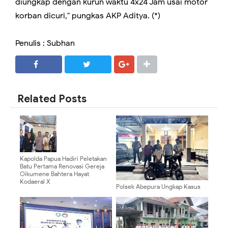
diungkap dengan kurun waktu 4x24 Jam usai motor
korban dicuri," pungkas AKP Aditya. (*)
Penulis : Subhan
SHARE
SHARE
Related Posts
Kapolda Papua Hadiri Peletakan
Batu Pertama Renovasi Gereja
Oikumene Bahtera Hayat
Kodaeral X
Polsek Abepura Ungkap Kasus
Pencurian Sepeda Motor, Pelaku
Diamankan Bersama Barang
Bukti