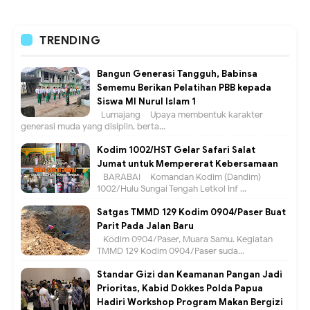
TRENDING
Bangun Generasi Tangguh, Babinsa
Sememu Berikan Pelatihan PBB kepada
Siswa MI Nurul Islam 1
Lumajang – Upaya membentuk karakter
generasi muda yang disiplin, berta...
Kodim 1002/HST Gelar Safari Salat
Jumat untuk Mempererat Kebersamaan
BARABAI – Komandan Kodim (Dandim)
1002/Hulu Sungai Tengah Letkol Inf ...
Satgas TMMD 129 Kodim 0904/Paser Buat
Parit Pada Jalan Baru
Kodim 0904/Paser, Muara Samu. Kegiatan
TMMD 129 Kodim 0904/Paser suda...
Standar Gizi dan Keamanan Pangan Jadi
Prioritas, Kabid Dokkes Polda Papua
Hadiri Workshop Program Makan Bergizi