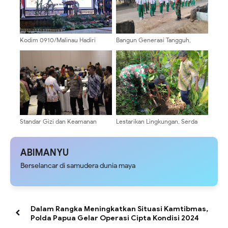
Kodim 0910/Malinau Hadiri
Bangun Generasi Tangguh,
Pengukuhan Pengurus Dharma
Babinsa Sememu Berikan
Wanita Persatuan Kabupaten
Pelatihan PBB kepada Siswa MI
Malinau
Nurul Islam 1
Standar Gizi dan Keamanan
Lestarikan Lingkungan, Serda
Pangan Jadi Prioritas, Kabid
Budiono Bersama Poktan
Dokkes Polda Papua Hadiri
Sidodadi Tanam Pohon Melalui
Workshop Program Makan
Aksi Bersatu Dengan Alam
ABIMANYU
Bergizi Gratis
Berselancar di samudera dunia maya
Dalam Rangka Meningkatkan Situasi Kamtibmas,
Polda Papua Gelar Operasi Cipta Kondisi 2024