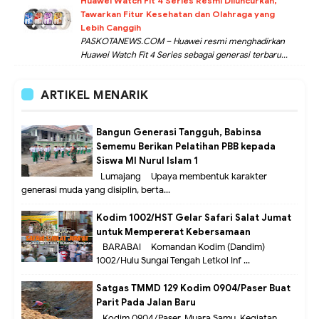
Huawei Watch Fit 4 Series Resmi Diluncurkan,
Tawarkan Fitur Kesehatan dan Olahraga yang
Lebih Canggih
PASKOTANEWS.COM – Huawei resmi menghadirkan
Huawei Watch Fit 4 Series sebagai generasi terbaru...
ARTIKEL MENARIK
Bangun Generasi Tangguh, Babinsa
Sememu Berikan Pelatihan PBB kepada
Siswa MI Nurul Islam 1
Lumajang – Upaya membentuk karakter
generasi muda yang disiplin, berta...
Kodim 1002/HST Gelar Safari Salat Jumat
untuk Mempererat Kebersamaan
BARABAI – Komandan Kodim (Dandim)
1002/Hulu Sungai Tengah Letkol Inf ...
Satgas TMMD 129 Kodim 0904/Paser Buat
Parit Pada Jalan Baru
Kodim 0904/Paser, Muara Samu. Kegiatan