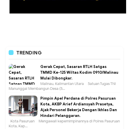
TRENDING
Gerak Cepat, Sasaran RTLH Satgas
TMMD Ke-125 Wiltas Kodim 0910/Malinau
Mulai Dibongkar.
Malinau, Kalimantan Utara – Satuan Tugas TNI
Manunggal Membangun Desa (S...
Pimpin Apel Perdana di Polres Pasuruan
Kota, AKBP Arief Ardiansyah Prasetya,
Ajak Personel Bekerja Dengan Ikhlas Dan
Hindari Pelanggaran.
Kota Pasuruan – Mengawali kepemimpinannya di Polres Pasuruan
Kota, Kap...