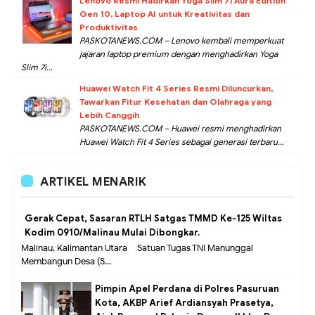
Lenovo Resmi Hadirkan Yoga Slim 7i Aura Edition
Gen 10, Laptop AI untuk Kreativitas dan
Produktivitas
PASKOTANEWS.COM – Lenovo kembali memperkuat
jajaran laptop premium dengan menghadirkan Yoga
Slim 7i...
Huawei Watch Fit 4 Series Resmi Diluncurkan,
Tawarkan Fitur Kesehatan dan Olahraga yang
Lebih Canggih
PASKOTANEWS.COM – Huawei resmi menghadirkan
Huawei Watch Fit 4 Series sebagai generasi terbaru...
ARTIKEL MENARIK
Gerak Cepat, Sasaran RTLH Satgas TMMD Ke-125 Wiltas
Kodim 0910/Malinau Mulai Dibongkar.
Malinau, Kalimantan Utara – Satuan Tugas TNI Manunggal
Membangun Desa (S...
Pimpin Apel Perdana di Polres Pasuruan
Kota, AKBP Arief Ardiansyah Prasetya,