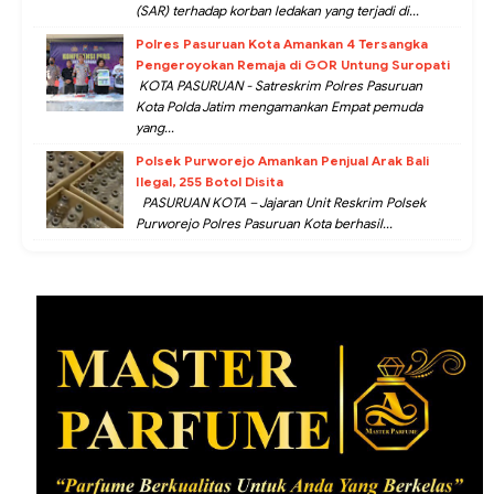
(SAR) terhadap korban ledakan yang terjadi di...
Polres Pasuruan Kota Amankan 4 Tersangka
Pengeroyokan Remaja di GOR Untung Suropati
KOTA PASURUAN - Satreskrim Polres Pasuruan
Kota Polda Jatim mengamankan Empat pemuda
yang...
Polsek Purworejo Amankan Penjual Arak Bali
Ilegal, 255 Botol Disita
PASURUAN KOTA – Jajaran Unit Reskrim Polsek
Purworejo Polres Pasuruan Kota berhasil...