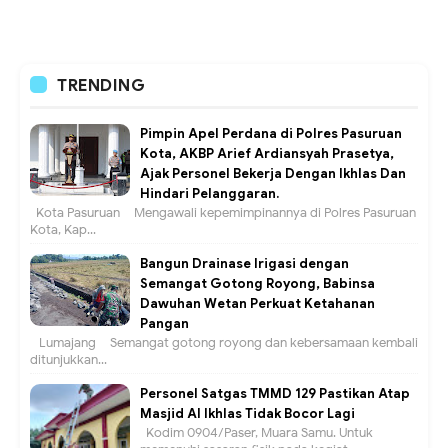
TRENDING
Pimpin Apel Perdana di Polres Pasuruan
Kota, AKBP Arief Ardiansyah Prasetya,
Ajak Personel Bekerja Dengan Ikhlas Dan
Hindari Pelanggaran.
Kota Pasuruan – Mengawali kepemimpinannya di Polres Pasuruan
Kota, Kap...
Bangun Drainase Irigasi dengan
Semangat Gotong Royong, Babinsa
Dawuhan Wetan Perkuat Ketahanan
Pangan
Lumajang – Semangat gotong royong dan kebersamaan kembali
ditunjukkan...
Personel Satgas TMMD 129 Pastikan Atap
Masjid Al Ikhlas Tidak Bocor Lagi
Kodim 0904/Paser, Muara Samu. Untuk