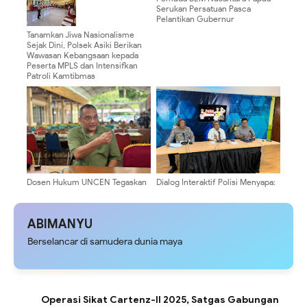
Serukan Persatuan Pasca
Pelantikan Gubernur
Tanamkan Jiwa Nasionalisme
Sejak Dini, Polsek Asiki Berikan
Wawasan Kebangsaan kepada
Peserta MPLS dan Intensifkan
Patroli Kamtibmas
Dosen Hukum UNCEN Tegaskan
Dialog Interaktif Polisi Menyapa:
Dukungan bagi Polri: Putusan MK
Tertib Berlalulintas dan Pajak
Harus Jadi Momentum
Menuju Papua Sejahtera
Penguatan Profesionalisme
ABIMANYU
Berselancar di samudera dunia maya
Operasi Sikat Cartenz-II 2025, Satgas Gabungan