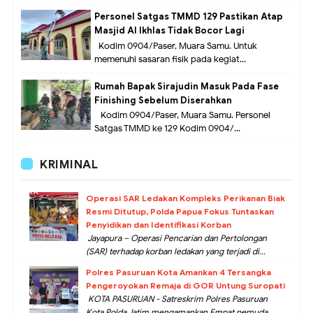
Personel Satgas TMMD 129 Pastikan Atap
Masjid Al Ikhlas Tidak Bocor Lagi
Kodim 0904/Paser, Muara Samu. Untuk
memenuhi sasaran fisik pada kegiat...
Rumah Bapak Sirajudin Masuk Pada Fase
Finishing Sebelum Diserahkan
Kodim 0904/Paser, Muara Samu. Personel
Satgas TMMD ke 129 Kodim 0904/...
KRIMINAL
Operasi SAR Ledakan Kompleks Perikanan Biak
Resmi Ditutup, Polda Papua Fokus Tuntaskan
Penyidikan dan Identifikasi Korban
Jayapura – Operasi Pencarian dan Pertolongan
(SAR) terhadap korban ledakan yang terjadi di...
Polres Pasuruan Kota Amankan 4 Tersangka
Pengeroyokan Remaja di GOR Untung Suropati
KOTA PASURUAN - Satreskrim Polres Pasuruan
Kota Polda Jatim mengamankan Empat pemuda