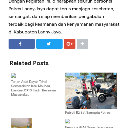
Dengan kegiatan ini, diharapkan seluruh personel
Polres Lanny Jaya dapat terus menjaga kesehatan,
semangat, dan siap memberikan pengabdian
terbaik bagi keamanan dan kenyamanan masyarakat
di Kabupaten Lanny Jaya.
SHARE
SHARE
Related Posts
Tarian Adat Dayak Tahol
Semarakkan Irau Malinau,
Dandim 0910 Hadir Bersama
Masyarakat
Patroli R2 Sat Samapta Polres
Bandara Ngurah Rai Sambangi
Masyarakat di Kawasan Pantai
Sekeh
Pemuda BEM Nusantara Papua