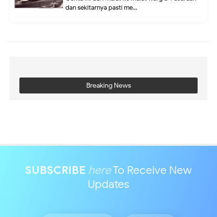
dan sekitarnya pasti me...
Breaking News
SUBSCRIBE
here
To Receive New
Updates