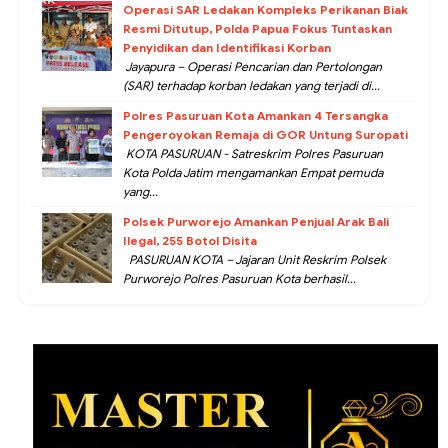
Operasi SAR Ledakan Kompleks Perikanan Biak
Resmi Ditutup, Polda Papua Fokus Tuntaskan
Penyidikan dan Identifikasi Korban
Jayapura – Operasi Pencarian dan Pertolongan
(SAR) terhadap korban ledakan yang terjadi di...
Polres Pasuruan Kota Amankan 4 Tersangka
Pengeroyokan Remaja di GOR Untung Suropati
KOTA PASURUAN - Satreskrim Polres Pasuruan
Kota Polda Jatim mengamankan Empat pemuda
yang...
Polsek Purworejo Amankan Penjual Arak Bali
Ilegal, 255 Botol Disita
PASURUAN KOTA – Jajaran Unit Reskrim Polsek
Purworejo Polres Pasuruan Kota berhasil...