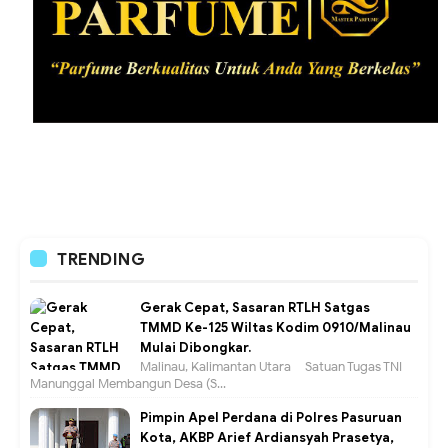
TRENDING
Gerak Cepat, Sasaran RTLH Satgas
TMMD Ke-125 Wiltas Kodim 0910/Malinau
Mulai Dibongkar.
Malinau, Kalimantan Utara – Satuan Tugas TNI
Manunggal Membangun Desa (S...
Pimpin Apel Perdana di Polres Pasuruan
Kota, AKBP Arief Ardiansyah Prasetya,