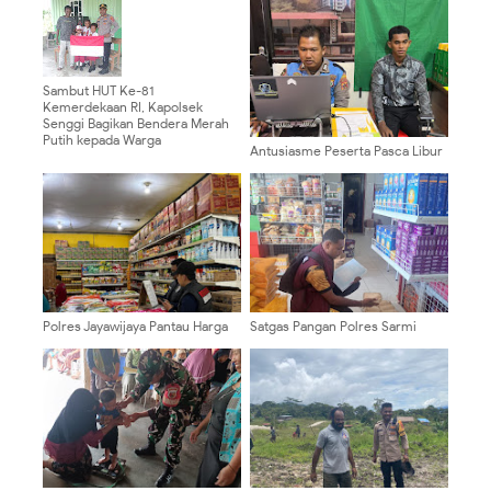
Sambut HUT Ke-81
Kemerdekaan RI, Kapolsek
Senggi Bagikan Bendera Merah
Putih kepada Warga
Antusiasme Peserta Pasca Libur
Hari Raya Tinggi, Casis Lakukan
Verifikasi di Pabanrim Polresta
Polres Jayawijaya Pantau Harga
Satgas Pangan Polres Sarmi
Beras di Retail Modern dan Pasar
Lakukan Pengecekan Harga
Pootikelek
Beras di Kios Sultan, Pastikan
Ketersediaan dan Stabilitas
Harga