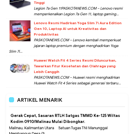
Tinggi
Legion 7a Gen 11PASKOTANEWS.COM – Lenovo resmi
memperkenalkan Legion 7a Gen 11, laptop gaming...
Lenovo Resmi Hadirkan Yoga Slim 7i Aura Edition
Gen 10, Laptop AI untuk Kreativitas dan
Produktivitas
PASKOTANEWS.COM – Lenovo kembali memperkuat
jajaran laptop premium dengan menghadirkan Yoga
Slim 7i...
Huawei Watch Fit 4 Series Resmi Diluncurkan,
Tawarkan Fitur Kesehatan dan Olahraga yang
Lebih Canggih
PASKOTANEWS.COM – Huawei resmi menghadirkan
Huawei Watch Fit 4 Series sebagai generasi terbaru...
ARTIKEL MENARIK
Gerak Cepat, Sasaran RTLH Satgas TMMD Ke-125 Wiltas
Kodim 0910/Malinau Mulai Dibongkar.
Malinau, Kalimantan Utara – Satuan Tugas TNI Manunggal
Membangun Desa (S...