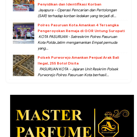
Penyidikan dan Identifikasi Korban
Jayapura – Operasi Pencarian dan Pertolongan
(SAR) terhadap korban ledakan yang terjadi di...
Polres Pasuruan Kota Amankan 4 Tersangka
Pengeroyokan Remaja di GOR Untung Suropati
KOTA PASURUAN - Satreskrim Polres Pasuruan
Kota Polda Jatim mengamankan Empat pemuda
yang...
Polsek Purworejo Amankan Penjual Arak Bali
Ilegal, 255 Botol Disita
PASURUAN KOTA – Jajaran Unit Reskrim Polsek
Purworejo Polres Pasuruan Kota berhasil...