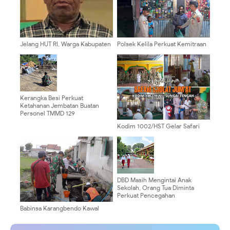
Jelang HUT RI, Warga Kabupaten
Polsek Kelila Perkuat Kemitraan
Puncak Diimbau Waspada
dengan Masyarakat Melalui
Provokasi
Patroli Dialogis
Kerangka Besi Perkuat
Ketahanan Jembatan Buatan
Personel TMMD 129
Kodim 1002/HST Gelar Safari
Salat Jumat untuk Mempererat
Kebersamaan
DBD Masih Mengintai Anak
Sekolah, Orang Tua Diminta
Perkuat Pencegahan
Babinsa Karangbendo Kawal
Pembangunan Drainase Irigasi,
Dukung Kelancaran Pengairan