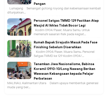
Pangan
Lumajang – Semangat gotong royong dan kebersamaan kembali
ditunjukkan...
Personel Satgas TMMD 129 Pastikan Atap
Masjid Al Ikhlas Tidak Bocor Lagi
Kodim 0904/Paser, Muara Samu. Untuk
memenuhi sasaran fisik pada kegiat...
Rumah Bapak Sirajudin Masuk Pada Fase
Finishing Sebelum Diserahkan
Kodim 0904/Paser, Muara Samu. Personel
Satgas TMMD ke 129 Kodim 0904/...
Tanamkan Jiwa Nasionalisme, Babinsa
Koramil 0910-10/Long Nawang Berikan
Wawasan Kebangsaan kepada Pelajar
Perbatasan
MALINAU, Kalimantan Utara – Dalam upaya membentuk generasi
muda yang ber...