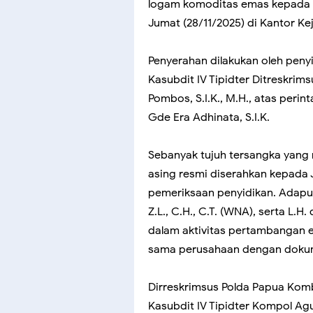
logam komoditas emas kepada K
Jumat (28/11/2025) di Kantor K
Penyerahan dilakukan oleh penyi
Kasubdit IV Tipidter Ditreskri
Pombos, S.I.K., M.H., atas perin
Gde Era Adhinata, S.I.K.
Sebanyak tujuh tersangka yang
asing resmi diserahkan kepada 
pemeriksaan penyidikan. Adapun i
Z.L., C.H., C.T. (WNA), serta L.H
dalam aktivitas pertambangan em
sama perusahaan dengan dokum
Dirreskrimsus Polda Papua Kombe
Kasubdit IV Tipidter Kompol Agu