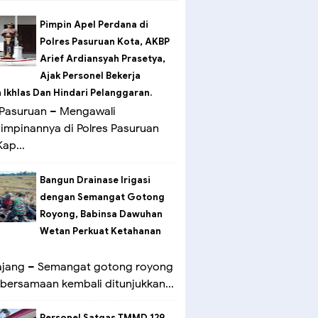
Pimpin Apel Perdana di
Polres Pasuruan Kota, AKBP
Arief Ardiansyah Prasetya,
Ajak Personel Bekerja
Ikhlas Dan Hindari Pelanggaran.
Pasuruan – Mengawali
mpinannya di Polres Pasuruan
ap...
Bangun Drainase Irigasi
dengan Semangat Gotong
Royong, Babinsa Dawuhan
Wetan Perkuat Ketahanan
ang – Semangat gotong royong
bersamaan kembali ditunjukkan...
Personel Satgas TMMD 129