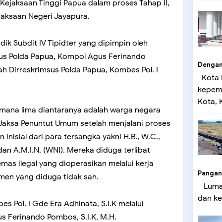
ejaksaan Tinggi Papua dalam proses Tahap II,
ejaksaan Negeri Jayapura.
dik Subdit IV Tipidter yang dipimpin oleh
msus Polda Papua, Kompol Agus Ferinando
Dengan 
tah Dirreskrimsus Polda Papua, Kombes Pol. I
Kota 
kepemi
Kota, K
 mana lima diantaranya adalah warga negara
Jaksa Penuntut Umum setelah menjalani proses
nisial dari para tersangka yakni H.B., W.C.,
. dan A.M.I.N. (WNI). Mereka diduga terlibat
as ilegal yang dioperasikan melalui kerja
Pangan
en yang diduga tidak sah.
Lumaj
dan ke
s Pol. I Gde Era Adhinata, S.I.K melalui
s Ferinando Pombos, S.I.K, M.H.