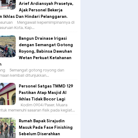
Arief Ardiansyah Prasetya,
Ajak Personel Bekerja
 Ikhlas Dan Hindari Pelanggaran.
suruan – Mengawali kepemimpinannya di
asuruan Kota, Kap...
Bangun Drainase Irigasi
dengan Semangat Gotong
Royong, Babinsa Dawuhan
Wetan Perkuat Ketahanan
n
g – Semangat gotong royong dan
aan kembali ditunjukkan...
Personel Satgas TMMD 129
Pastikan Atap Masjid Al
Ikhlas Tidak Bocor Lagi
Kodim 0904/Paser, Muara
tuk memenuhi sasaran fisik pada kegiat...
Rumah Bapak Sirajudin
Masuk Pada Fase Finishing
Sebelum Diserahkan