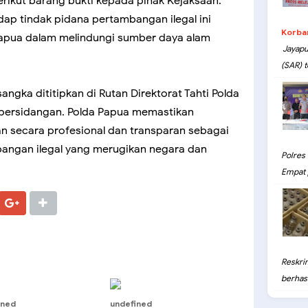
rikut barang bukti kepada pihak Kejaksaan.
ap tindak pidana pertambangan ilegal ini
Korba
apua dalam melindungi sumber daya alam
Jayapu
(SAR) t
angka dititipkan di Rutan Direktorat Tahti Polda
persidangan. Polda Papua memastikan
an secara profesional dan transparan sebagai
angan ilegal yang merugikan negara dan
Polres
Empat 
Reskri
berhasil
ined
undefined