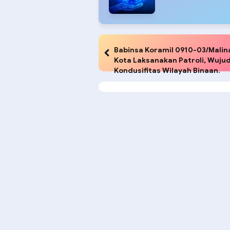
Babinsa Koramil 0910-03/Malin
Kota Laksanakan Patroli, Wuju
Kondusifitas Wilayah Binaan.