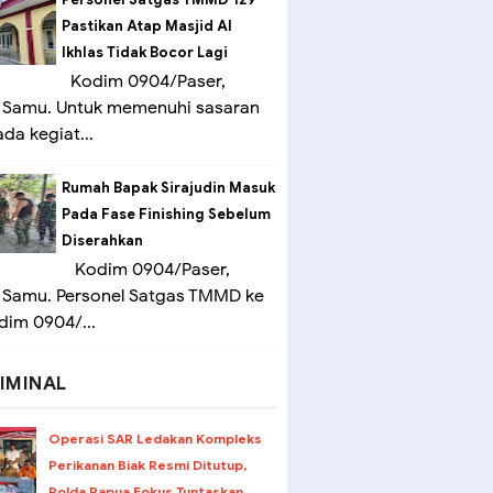
Pastikan Atap Masjid Al
Ikhlas Tidak Bocor Lagi
Kodim 0904/Paser,
 Samu. Untuk memenuhi sasaran
ada kegiat...
Rumah Bapak Sirajudin Masuk
Pada Fase Finishing Sebelum
Diserahkan
Kodim 0904/Paser,
 Samu. Personel Satgas TMMD ke
dim 0904/...
IMINAL
Operasi SAR Ledakan Kompleks
Perikanan Biak Resmi Ditutup,
Polda Papua Fokus Tuntaskan