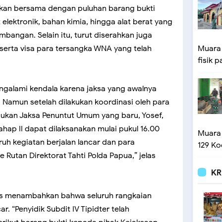
kan bersama dengan puluhan barang bukti
 elektronik, bahan kimia, hingga alat berat yang
bangan. Selain itu, turut diserahkan juga
erta visa para tersangka WNA yang telah
Muara
fisik p
galami kendala karena jaksa yang awalnya
. Namun setelah dilakukan koordinasi oleh para
jukan Jaksa Penuntut Umum yang baru, Yosef,
ahap II dapat dilaksanakan mulai pukul 16.00
Muara
ruh kegiatan berjalan lancar dan para
129 Ko
 Rutan Direktorat Tahti Polda Papua,” jelas
KR
s menambahkan bahwa seluruh rangkaian
r. “Penyidik Subdit IV Tipidter telah