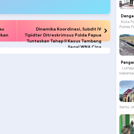
Dengan
Kota Pa
Polres P
au
Dinamika Koordinasi, Subdit IV
dkan
Tipidter Ditreskrimsus Polda Papua
Tuntaskan Tahap II Kasus Tambang
Ilegal WNA Cina
Panga
Lumajan
kebersam
Samu. Un