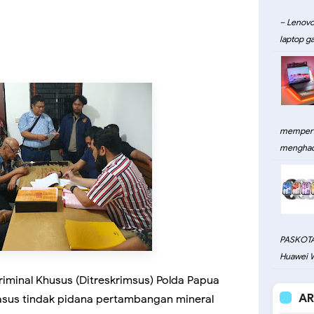
– Lenovo
laptop ga
memperku
menghadi
PASKOTA
Huawei W
riminal Khusus (Ditreskrimsus) Polda Papua
AR
asus tindak pidana pertambangan mineral