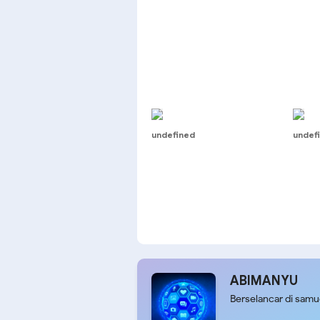
undefined
undef
ABIMANYU
Berselancar di sam