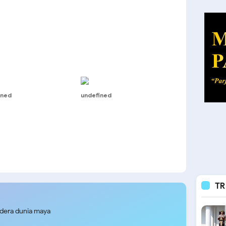
ined
undefined
TR
udera dunia maya