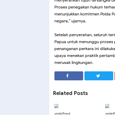
menyerahkan tujuh tersangka be
Proses penegakan hukum terhad
menunjukkan komitmen Polda P
negara,” ujarnya.
Setelah penyerahan, seluruh ters
Papua untuk menunggu proses 
penanganan perkara ini dilakuk
upaya menekan praktik pertamb
merusak lingkungan.
SHARE
SHARE
Related Posts
undefined
undef