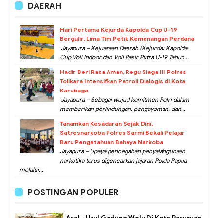
DAERAH
Hari Pertama Kejurda Kapolda Cup U-19
Bergulir, Lima Tim Petik Kemenangan Perdana
Jayapura – Kejuaraan Daerah (Kejurda) Kapolda
Cup Voli Indoor dan Voli Pasir Putra U-19 Tahun...
Hadir Beri Rasa Aman, Regu Siaga III Polres
Tolikara Intensifkan Patroli Dialogis di Kota
Karubaga
Jayapura – Sebagai wujud komitmen Polri dalam
memberikan perlindungan, pengayoman, dan...
Tanamkan Kesadaran Sejak Dini,
Satresnarkoba Polres Sarmi Bekali Pelajar
Baru Pengetahuan Bahaya Narkoba
Jayapura – Upaya pencegahan penyalahgunaan
narkotika terus digencarkan jajaran Polda Papua
melalui...
POSTINGAN POPULER
Asal - Usul Gedung Wolu Di Kota Pasuruan