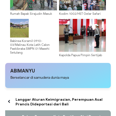
Rumah Bapak Sirajudin Masuk
Kodim 1002/HST Gelar Safari
Pada Fase Finishing Sebelum
Salat Jumat untuk Mempererat
Diserahkan
Kebersamaan
Babinsa Koramil 0910-
03/Malinau Kota Latih Calon
Paskibraka SMPN 01 Masehi
Setulang
Kapolda Papua Pimpin Sertijab
Pejabat Utama dan 13 Kapolres,
Perkuat Kinerja Organisasi
ABIMANYU
Berselancar di samudera dunia maya
Langgar Aturan Keimigrasian, Perempuan Asal
Prancis Dideportasi dari Bali