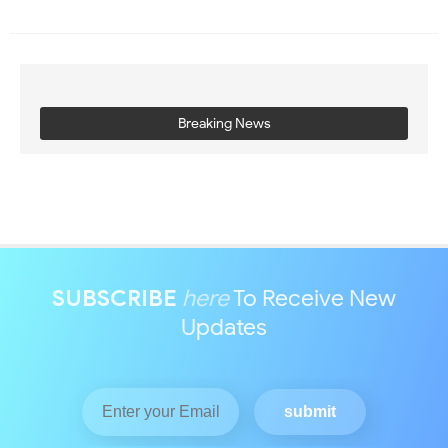
Breaking News
SUBSCRIBE
here
To Receive New
Updates