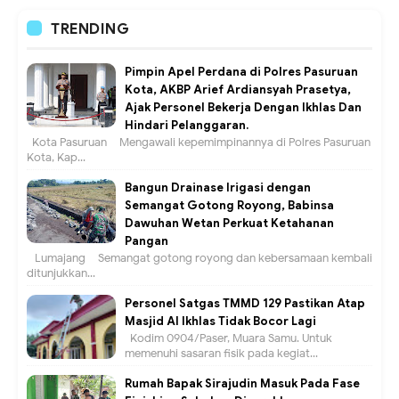
TRENDING
Pimpin Apel Perdana di Polres Pasuruan
Kota, AKBP Arief Ardiansyah Prasetya,
Ajak Personel Bekerja Dengan Ikhlas Dan
Hindari Pelanggaran.
Kota Pasuruan – Mengawali kepemimpinannya di Polres Pasuruan
Kota, Kap...
Bangun Drainase Irigasi dengan
Semangat Gotong Royong, Babinsa
Dawuhan Wetan Perkuat Ketahanan
Pangan
Lumajang – Semangat gotong royong dan kebersamaan kembali
ditunjukkan...
Personel Satgas TMMD 129 Pastikan Atap
Masjid Al Ikhlas Tidak Bocor Lagi
Kodim 0904/Paser, Muara Samu. Untuk
memenuhi sasaran fisik pada kegiat...
Rumah Bapak Sirajudin Masuk Pada Fase