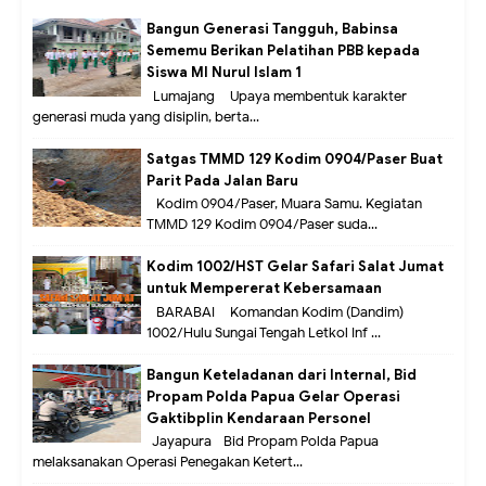
Bangun Generasi Tangguh, Babinsa
Sememu Berikan Pelatihan PBB kepada
Siswa MI Nurul Islam 1
Lumajang – Upaya membentuk karakter
generasi muda yang disiplin, berta...
Satgas TMMD 129 Kodim 0904/Paser Buat
Parit Pada Jalan Baru
Kodim 0904/Paser, Muara Samu. Kegiatan
TMMD 129 Kodim 0904/Paser suda...
Kodim 1002/HST Gelar Safari Salat Jumat
untuk Mempererat Kebersamaan
BARABAI – Komandan Kodim (Dandim)
1002/Hulu Sungai Tengah Letkol Inf ...
Bangun Keteladanan dari Internal, Bid
Propam Polda Papua Gelar Operasi
Gaktibplin Kendaraan Personel
Jayapura –Bid Propam Polda Papua
melaksanakan Operasi Penegakan Ketert...