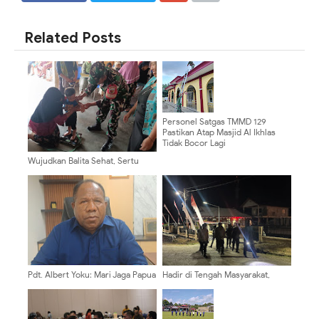
SHARE
SHARE
Related Posts
Personel Satgas TMMD 129
Pastikan Atap Masjid Al Ikhlas
Tidak Bocor Lagi
Wujudkan Balita Sehat, Sertu
Alvian Zakaria Dampingi Layanan
Posyandu Di Desa Gondang
Pdt. Albert Yoku: Mari Jaga Papua
Hadir di Tengah Masyarakat,
Tetap Aman dengan Semangat
Regu Siaga III Polres Tolikara
Persaudaraan
Pastikan Karubaga Tetap Aman