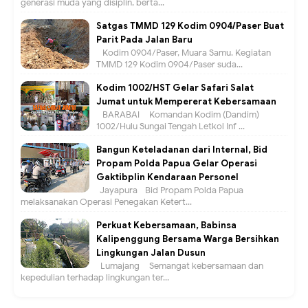
generasi muda yang disiplin, berta...
Satgas TMMD 129 Kodim 0904/Paser Buat
Parit Pada Jalan Baru
Kodim 0904/Paser, Muara Samu. Kegiatan
TMMD 129 Kodim 0904/Paser suda...
Kodim 1002/HST Gelar Safari Salat
Jumat untuk Mempererat Kebersamaan
BARABAI – Komandan Kodim (Dandim)
1002/Hulu Sungai Tengah Letkol Inf ...
Bangun Keteladanan dari Internal, Bid
Propam Polda Papua Gelar Operasi
Gaktibplin Kendaraan Personel
Jayapura –Bid Propam Polda Papua
melaksanakan Operasi Penegakan Ketert...
Perkuat Kebersamaan, Babinsa
Kalipenggung Bersama Warga Bersihkan
Lingkungan Jalan Dusun
Lumajang – Semangat kebersamaan dan
kepedulian terhadap lingkungan ter...