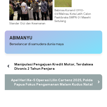
Babinsa Koramil 0910-
03/Malinau Kota Latih Calon
Paskibraka SMPN 01 Masehi
Setulang
Standar Gizi dan Keamanan
Pangan Jadi Prioritas, Kabid
Dokkes Polda Papua Hadiri
Workshop Program Makan
ABIMANYU
Bergizi Gratis
Berselancar di samudera dunia maya
Manipulasi Pengajuan Kredit Motor, Terdakwa
Divonis 2 Tahun Penjara
Apel Hari Ke-5 Operasi Lilin Cartenz 2025, Polda
Papua Fokus Pengamanan Malam Kudus Natal