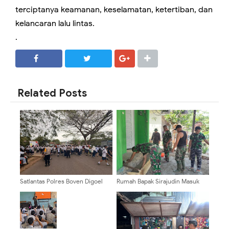
terciptanya keamanan, keselamatan, ketertiban, dan
kelancaran lalu lintas.
.
SHARE
SHARE
Related Posts
Satlantas Polres Boven Digoel
Rumah Bapak Sirajudin Masuk
Intensifkan Strong Point Siang,
Pada Fase Finishing Sebelum
Wujudkan Keamanan Pelajar saat
Diserahkan
Jam Pulang Sekolah