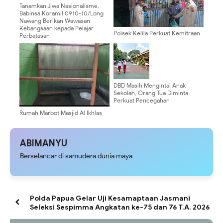
Tanamkan Jiwa Nasionalisme,
Babinsa Koramil 0910-10/Long
Nawang Berikan Wawasan
Kebangsaan kepada Pelajar
Polsek Kelila Perkuat Kemitraan
Perbatasan
dengan Masyarakat Melalui
Patroli Dialogis
DBD Masih Mengintai Anak
Sekolah, Orang Tua Diminta
Perkuat Pencegahan
Rumah Marbot Masjid Al Ikhlas
Desa Biu Hampir Selesai
ABIMANYU
Berselancar di samudera dunia maya
Polda Papua Gelar Uji Kesamaptaan Jasmani
Seleksi Sespimma Angkatan ke-75 dan 76 T.A. 2026