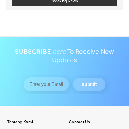
Breaking News
SUBSCRIBE
here
To Receive New
Updates
Tentang Kami
Contact Us