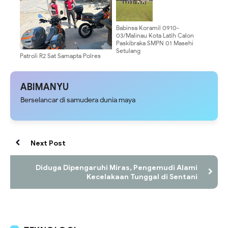
Babinsa Koramil 0910-
03/Malinau Kota Latih Calon
Paskibraka SMPN 01 Masehi
Setulang
Patroli R2 Sat Samapta Polres
Bandara Ngurah Rai Sambangi
Masyarakat di Kawasan Pantai
Sekeh
ABIMANYU
Berselancar di samudera dunia maya
Next Post
Diduga Dipengaruhi Miras, Pengemudi Alami
Kecelakaan Tunggal di Sentani