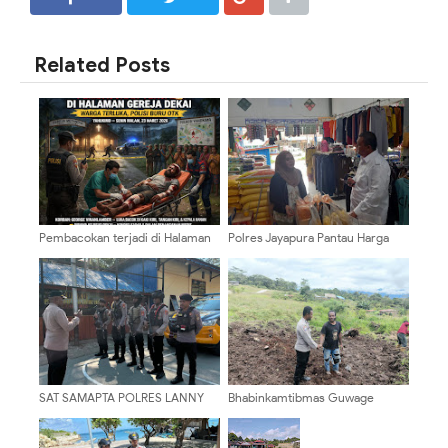
SHARE
SHARE
Related Posts
Pembacokan terjadi di Halaman
Polres Jayapura Pantau Harga
Gereja Dekai: Warga Terluka,
Beras di Retail Modern dan Pasar
Polisi Buru OTK
Tradisional Sentani
SAT SAMAPTA POLRES LANNY
Bhabinkamtibmas Guwage
JAYA GELAR PATROLI DIALOGIS,
Intensifkan DDS, Ajak Warga
CIPTAKAN KAMTIBMAS AMAN DI
Jauhi Narkoba dan Perkuat
KOTA TIOM
Kamtibmas