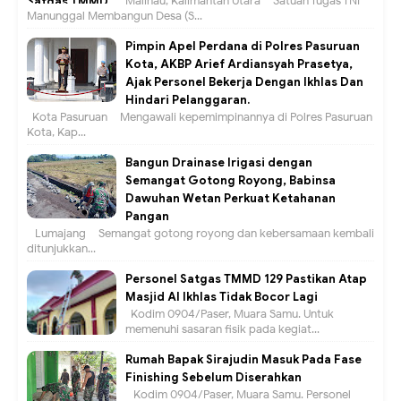
Malinau, Kalimantan Utara – Satuan Tugas TNI
Manunggal Membangun Desa (S...
Pimpin Apel Perdana di Polres Pasuruan
Kota, AKBP Arief Ardiansyah Prasetya,
Ajak Personel Bekerja Dengan Ikhlas Dan
Hindari Pelanggaran.
Kota Pasuruan – Mengawali kepemimpinannya di Polres Pasuruan
Kota, Kap...
Bangun Drainase Irigasi dengan
Semangat Gotong Royong, Babinsa
Dawuhan Wetan Perkuat Ketahanan
Pangan
Lumajang – Semangat gotong royong dan kebersamaan kembali
ditunjukkan...
Personel Satgas TMMD 129 Pastikan Atap
Masjid Al Ikhlas Tidak Bocor Lagi
Kodim 0904/Paser, Muara Samu. Untuk
memenuhi sasaran fisik pada kegiat...
Rumah Bapak Sirajudin Masuk Pada Fase
Finishing Sebelum Diserahkan
Kodim 0904/Paser, Muara Samu. Personel