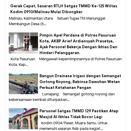
Gerak Cepat, Sasaran RTLH Satgas TMMD Ke-125 Wiltas
Kodim 0910/Malinau Mulai Dibongkar.
Malinau, Kalimantan Utara – Satuan Tugas TNI Manunggal
Membangun Desa (S...
Pimpin Apel Perdana di Polres Pasuruan
Kota, AKBP Arief Ardiansyah Prasetya,
Ajak Personel Bekerja Dengan Ikhlas Dan
Hindari Pelanggaran.
Kota Pasuruan – Mengawali kepemimpinannya di Polres Pasuruan
Kota, Kap...
Bangun Drainase Irigasi dengan Semangat
Gotong Royong, Babinsa Dawuhan Wetan
Perkuat Ketahanan Pangan
Lumajang – Semangat gotong royong dan
kebersamaan kembali ditunjukkan...
Personel Satgas TMMD 129 Pastikan Atap
Masjid Al Ikhlas Tidak Bocor Lagi
Kodim 0904/Paser, Muara Samu. Untuk
memenuhi sasaran fisik pada kegiat...