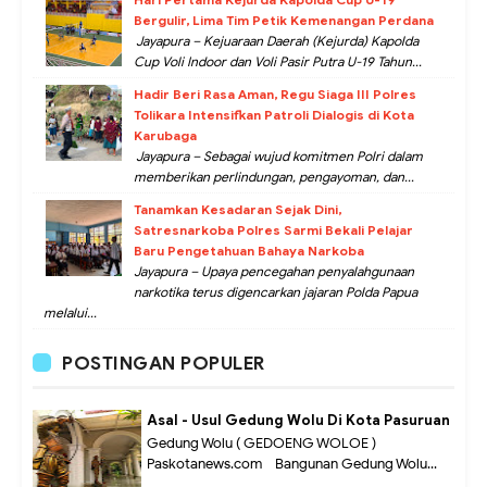
Bergulir, Lima Tim Petik Kemenangan Perdana
Jayapura – Kejuaraan Daerah (Kejurda) Kapolda
Cup Voli Indoor dan Voli Pasir Putra U-19 Tahun...
Hadir Beri Rasa Aman, Regu Siaga III Polres
Tolikara Intensifkan Patroli Dialogis di Kota
Karubaga
Jayapura – Sebagai wujud komitmen Polri dalam
memberikan perlindungan, pengayoman, dan...
Tanamkan Kesadaran Sejak Dini,
Satresnarkoba Polres Sarmi Bekali Pelajar
Baru Pengetahuan Bahaya Narkoba
Jayapura – Upaya pencegahan penyalahgunaan
narkotika terus digencarkan jajaran Polda Papua
melalui...
POSTINGAN POPULER
Asal - Usul Gedung Wolu Di Kota Pasuruan
Gedung Wolu ( GEDOENG WOLOE )
Paskotanews.com - Bangunan Gedung Wolu...