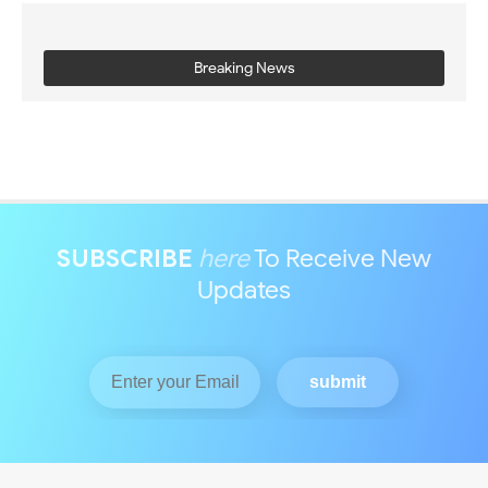
Breaking News
SUBSCRIBE
here
To Receive New
Updates