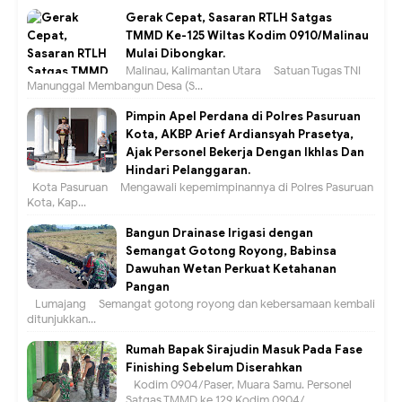
Gerak Cepat, Sasaran RTLH Satgas
TMMD Ke-125 Wiltas Kodim 0910/Malinau
Mulai Dibongkar.
Malinau, Kalimantan Utara – Satuan Tugas TNI
Manunggal Membangun Desa (S...
Pimpin Apel Perdana di Polres Pasuruan
Kota, AKBP Arief Ardiansyah Prasetya,
Ajak Personel Bekerja Dengan Ikhlas Dan
Hindari Pelanggaran.
Kota Pasuruan – Mengawali kepemimpinannya di Polres Pasuruan
Kota, Kap...
Bangun Drainase Irigasi dengan
Semangat Gotong Royong, Babinsa
Dawuhan Wetan Perkuat Ketahanan
Pangan
Lumajang – Semangat gotong royong dan kebersamaan kembali
ditunjukkan...
Rumah Bapak Sirajudin Masuk Pada Fase
Finishing Sebelum Diserahkan
Kodim 0904/Paser, Muara Samu. Personel
Satgas TMMD ke 129 Kodim 0904/...