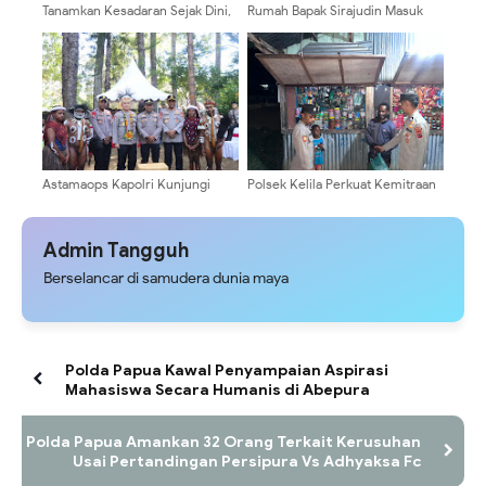
Tanamkan Kesadaran Sejak Dini,
Rumah Bapak Sirajudin Masuk
Satresnarkoba Polres Sarmi
Pada Fase Finishing Sebelum
Bekali Pelajar Baru Pengetahuan
Diserahkan
Bahaya Narkoba
Astamaops Kapolri Kunjungi
Polsek Kelila Perkuat Kemitraan
Pusat Olah Seni Wamena,
dengan Masyarakat Melalui
Dukung Pengembangan
Patroli Dialogis
Generasi Muda Papua
Admin Tangguh
Berselancar di samudera dunia maya
Polda Papua Kawal Penyampaian Aspirasi
Mahasiswa Secara Humanis di Abepura
Polda Papua Amankan 32 Orang Terkait Kerusuhan
Usai Pertandingan Persipura Vs Adhyaksa Fc