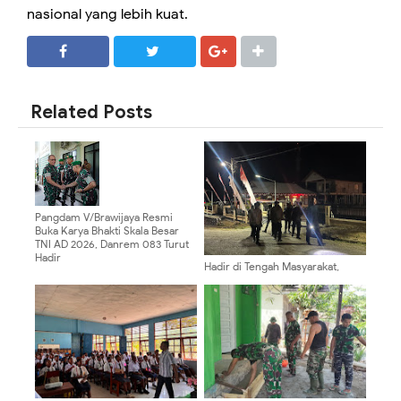
nasional yang lebih kuat.
SHARE
SHARE
Related Posts
Pangdam V/Brawijaya Resmi
Buka Karya Bhakti Skala Besar
TNI AD 2026, Danrem 083 Turut
Hadir
Hadir di Tengah Masyarakat,
Regu Siaga III Polres Tolikara
Pastikan Karubaga Tetap Aman