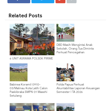
SHARE
SHARE
Related Posts
DBD Masih Mengintai Anak
Sekolah, Orang Tua Diminta
Perkuat Pencegahan
6 UNIT ASRAMA POLSEK PIRIME
LANNY JAYA TERBAKAR, POLISI
LIDIK DUGAAN PEMBAKARAN
Babinsa Koramil 0910-
Polda Papua Perkuat
03/Malinau Kota Latih Calon
Akuntabilitas Laporan Keuangan
Paskibraka SMPN 01 Masehi
Semester I TA 2026
Setulang