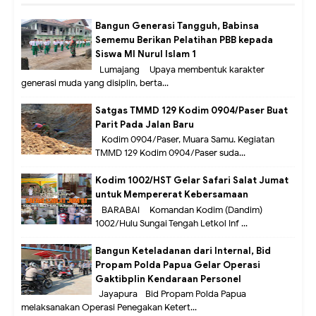
Bangun Generasi Tangguh, Babinsa
Sememu Berikan Pelatihan PBB kepada
Siswa MI Nurul Islam 1
Lumajang – Upaya membentuk karakter
generasi muda yang disiplin, berta...
Satgas TMMD 129 Kodim 0904/Paser Buat
Parit Pada Jalan Baru
Kodim 0904/Paser, Muara Samu. Kegiatan
TMMD 129 Kodim 0904/Paser suda...
Kodim 1002/HST Gelar Safari Salat Jumat
untuk Mempererat Kebersamaan
BARABAI – Komandan Kodim (Dandim)
1002/Hulu Sungai Tengah Letkol Inf ...
Bangun Keteladanan dari Internal, Bid
Propam Polda Papua Gelar Operasi
Gaktibplin Kendaraan Personel
Jayapura –Bid Propam Polda Papua
melaksanakan Operasi Penegakan Ketert...