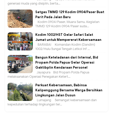
generasi muda yang disiplin, berta...
Satgas TMMD 129 Kodim 0904/Paser Buat
Parit Pada Jalan Baru
Kodim 0904/Paser, Muara Samu. Kegiatan
TMMD 129 Kodim 0904/Paser suda...
Kodim 1002/HST Gelar Safari Salat
Jumat untuk Mempererat Kebersamaan
BARABAI – Komandan Kodim (Dandim)
1002/Hulu Sungai Tengah Letkol Inf ...
Bangun Keteladanan dari Internal, Bid
Propam Polda Papua Gelar Operasi
Gaktibplin Kendaraan Personel
Jayapura –Bid Propam Polda Papua
melaksanakan Operasi Penegakan Ketert...
Perkuat Kebersamaan, Babinsa
Kalipenggung Bersama Warga Bersihkan
Lingkungan Jalan Dusun
Lumajang – Semangat kebersamaan dan
kepedulian terhadap lingkungan ter...