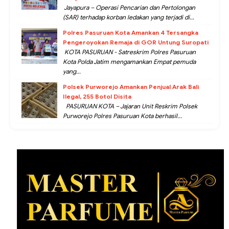
Jayapura – Operasi Pencarian dan Pertolongan
(SAR) terhadap korban ledakan yang terjadi di...
Polres Pasuruan Kota Amankan 4 Tersangka
Pengeroyokan Remaja di GOR Untung Suropati
KOTA PASURUAN - Satreskrim Polres Pasuruan
Kota Polda Jatim mengamankan Empat pemuda
yang...
Polsek Purworejo Amankan Penjual Arak Bali
Ilegal, 255 Botol Disita
PASURUAN KOTA – Jajaran Unit Reskrim Polsek
Purworejo Polres Pasuruan Kota berhasil...