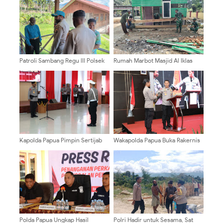
Patroli Sambang Regu III Polsek
Rumah Marbot Masjid Al Iklas
Kelila Perkuat Sinergi dengan
Jadi Incaran TMMD Ke 129
Masyarakat Kampung Binime
Kodim 0904/Paser
Kapolda Papua Pimpin Sertijab
Wakapolda Papua Buka Rakernis
Pejabat Utama dan 13 Kapolres,
Fungsi Keuangan 2026, Perkuat
Perkuat Kinerja Organisasi
Tata Kelola Keuangan Polri yang
Transparan dan Akuntabel
Polda Papua Ungkap Hasil
Polri Hadir untuk Sesama, Sat