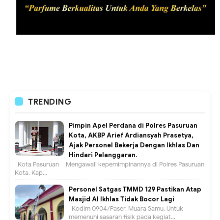
TRENDING
Pimpin Apel Perdana di Polres Pasuruan
Kota, AKBP Arief Ardiansyah Prasetya,
Ajak Personel Bekerja Dengan Ikhlas Dan
Hindari Pelanggaran.
Kota Pasuruan – Mengawali kepemimpinannya di Polres Pasuruan
Kota, Kap...
Personel Satgas TMMD 129 Pastikan Atap
Masjid Al Ikhlas Tidak Bocor Lagi
Kodim 0904/Paser, Muara Samu. Untuk
memenuhi sasaran fisik pada kegiat...