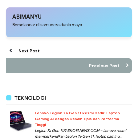
Penyidikan Kasus Ledakan di
Binmas Polres Mamberamo
Biak Numfor
Tengah Berikan Dukungan Untuk
Gereja Katolik Santo Yusuf
ABIMANYU
Berselancar di samudera dunia maya
Next Post
Previous Post
TEKNOLOGI
Lenovo Legion 7a Gen 11 Resmi Hadir, Laptop
Gaming AI dengan Desain Tipis dan Performa
Tinggi
Legion 7a Gen 11PASKOTANEWS.COM – Lenovo resmi
memperkenalkan Legion 7a Gen 11, laptop gaming...