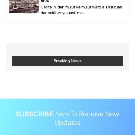
BIRU
Cerita ini dari mulut ke mulut warg a Pasuruan
dan sekitarnya pasti me...
Breaking News
SUBSCRIBE
here
To Receive New
Updates